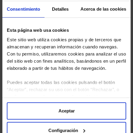
estudio gratuito de sus alternativas de Clases
Limpias con las que podrá ahorrar en sus costes.
Consentimiento
Detalles
Acerca de las cookies
Esta página web usa cookies
Este sitio web utiliza cookies propias y de terceros que
almacenan y recuperan información cuando navegas.
Con tu permiso, utilizaremos cookies para analizar el uso
del sitio web con fines analíticos, basándonos en un perfil
elaborado a partir de tus hábitos de navegación.
Puedes aceptar todas las cookies pulsando el botón
“Aceptar”, rechazar su uso con el botón “Rechazar”, o
configurar tus preferencias mediante el botón
“Configuración”. Consulta nuestra
Política
de Cookies
para más información.
Aceptar
He leído
la política de privacidad
y consiento el
tratamiento de mis datos personales.
Configuración