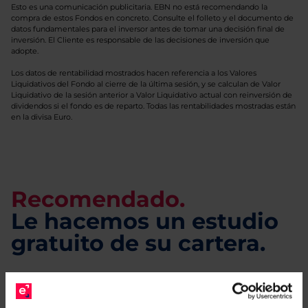
Esto es una comunicación publicitaria. EBN no está recomendando la
compra de estos Fondos en concreto. Consulte el folleto y el documento de
datos fundamentales para el inversor antes de tomar una decisión final de
inversión. El Cliente es responsable de las decisiones de inversión que
adopte.
Los datos de rentabilidad mostrados hacen referencia a los Valores
Liquidativos del Fondo al cierre de la última sesión, y se calculan de Valor
Liquidativo de la sesión anterior a Valor Liquidativo actual con reinversión de
dividendos si el fondo es de reparto. Todas las rentabilidades mostradas están
en la divisa Euro.
Recomendado.
Le hacemos un estudio
gratuito de su cartera.
Descárguese el archivo
e indíquenos los ISINs de
sus Fondos y nuestros expertos le enviarán un