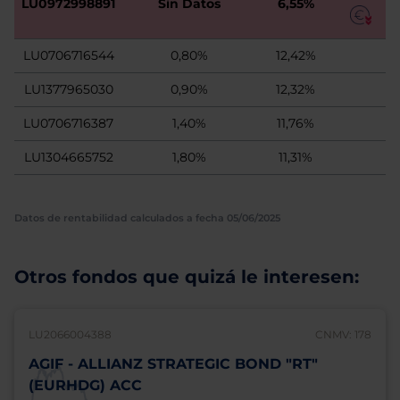
LU0972998891
Sin Datos
6,55%
LU0706716544
0,80%
12,42%
LU1377965030
0,90%
12,32%
LU0706716387
1,40%
11,76%
LU1304665752
1,80%
11,31%
Datos de rentabilidad calculados a fecha 05/06/2025
Otros fondos que quizá le interesen:
LU2066004388
CNMV: 178
AGIF - ALLIANZ STRATEGIC BOND "RT"
(EURHDG) ACC