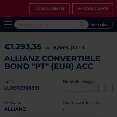
ACCESO CLIENTES
HACERSE CLIENTE
Ver todos
€1.293,35
6,55%
(12m)
ALLIANZ CONVERTIBLE
BOND "PT" (EUR) ACC
ISIN:
Nivel de riesgo:
LU0972998891
Gestora:
Gastos corrientes:
ALLIANZ
-