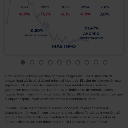
2021
2022
2023
2024
2025
-8,9%
-17,2%
-6,1%
-7,8%
3,0%
39,47%
-0,50%
AHORRO
ÚLTIMOS 12 MESES
COSTES TOTALES(*)
MÁS INFO
Y recuerde que toda inversión conlleva riesgos, incluida la ausencia de
rentabilidad y/o la pérdida del principal invertido. El valor de la inversión está
sujeto a fluctuaciones del mercado, sin que rentabilidades pasadas
garanticen resultados en el futuro ni sean indicativas de rentabilidades
futuras. Toda inversión implica riesgo. El Grupo EBN no puede garantizar que
cualquier capital invertido mantendrá o aumentará su valor.
En cada una de las fichas de nuestros Fondos de Inversión tiene a su
disposición información completa y relativa a dicho Fondo de Inversión, así
como la Sociedad Gestora y la entidad depositaria del mismo y sobre el
Folleto (clicando en «ver informe») y el DFI (clicando en «ver ficha»).