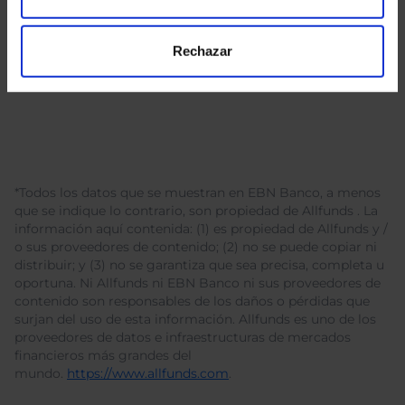
Rechazar
*Todos los datos que se muestran en EBN Banco, a menos
que se indique lo contrario, son propiedad de Allfunds . La
información aquí contenida: (1) es propiedad de Allfunds y /
o sus proveedores de contenido; (2) no se puede copiar ni
distribuir; y (3) no se garantiza que sea precisa, completa u
oportuna. Ni Allfunds ni EBN Banco ni sus proveedores de
contenido son responsables de los daños o pérdidas que
surjan del uso de esta información. Allfunds es uno de los
proveedores de datos e infraestructuras de mercados
financieros más grandes del
mundo.
https://www.allfunds.com
.