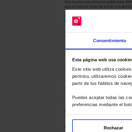
Esto es una comunicación publicitaria. E
para el inversor antes de tomar una decisió
Los datos de rentabilidad mostrados hacen r
anterior a Valor Liquidativo actual con rein
Consentimiento
Recomendad
Esta página web usa cookie
Le hacemos un
Este sitio web utiliza cooki
permiso, utilizaremos cookies
Descárguese el archivo
e ind
partir de tus hábitos de nave
de sus alternativas de Clases
Puedes aceptar todas las coo
preferencias mediante el bot
Rechazar