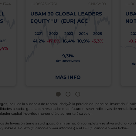
 1344
LU0862309761
CNMV: 99
LU00
LL
UBAM 30 GLOBAL LEADERS
UBA
S
EQUITY "U" (EUR) ACC
NOT
2021
2022
2023
2024
2025
20
41,2%
-17,8%
16,4%
10,9%
-3,3%
-0,
025
7,4%
9,31%
ÚLTIMOS 12 MESES
ÚL
MÁS INFO
os, incluida la ausencia de rentabilidad y/o la pérdida del principal invertido. El valo
idades pasadas garanticen resultados en el futuro ni sean indicativas de rentabilidad
quier capital invertido mantendrá o aumentará su valor.
os de Inversión tiene a su disposición información completa y relativa a dicho Fond
y sobre el Folleto (clicando en «ver informe») y el DFI (clicando en «ver ficha»).