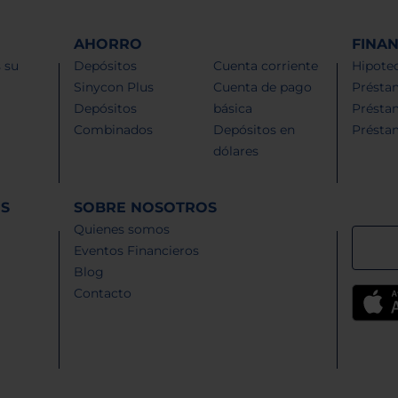
AHORRO
FINA
 su
Depósitos
Cuenta corriente
Hipotec
Sinycon Plus
Cuenta de pago
Présta
Depósitos
básica
Présta
Combinados
Depósitos en
Présta
dólares
ES
SOBRE NOSOTROS
Quienes somos
Eventos Financieros
Blog
Contacto