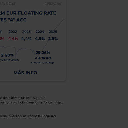
29761706
CNMV: 99
LU0569864134
M EUR FLOATING RATE
UBAM GLOBAL HIGH
ES "A" ACC
SOLUTION "I" (EUR 
21
2022
2023
2024
2025
2021
2022
2023
2
2%
-1,4%
4,4%
4,9%
2,9%
7,0%
-7,1%
12,9%
8
29,26%
5,47%
2,40%
AHORRO
ÚLTIMOS 12 MESES
TIMOS 12 MESES
COSTES TOTALES(*)
MÁS INFO
MÁS INFO
r de la inversión está sujeto a
es futuras. Toda inversión implica riesgo.
o de Inversión, así como la Sociedad