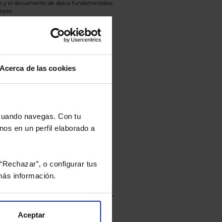
eto y el documento de datos fundamentales
opte.
culan de Valor Liquidativo de la sesión
tán en la divisa Euro.
Acerca de las cookies
rtera.
 cuando navegas. Con tu
nos en un perfil elaborado a
nviarán un estudio gratuito
“Rechazar”, o configurar tus
ás información.
Aceptar