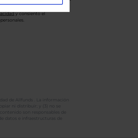
vacidad
y consiento el
personales.
dad de Allfunds . La información
iar ni distribuir; y (3) no se
 contenido son responsables de
e datos e infraestructuras de