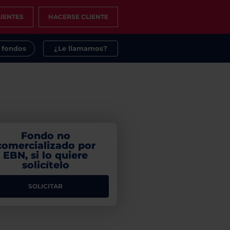
IENTES
HACERSE CLIENTE
s fondos
¿Le llamamos?
Fondo no
comercializado por
EBN, si lo quiere
solicítelo
SOLICITAR