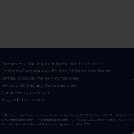
Documentación legal e Información Financiera
Gobierno Corporativo y Política de Remuneraciones
Tarifas, tipos de interés y comisiones
Servicio de Quejas y Reclamaciones
Canal Ético y de Acoso
Seguridad en la web
EBN Banco de Negocios, S.A. – Paseo de Recoletos, 29 28004 Madrid – Tf. (+34) 917 009 
www.ebnbanco.com – info@ebnbanco.com – CIF: A-28763043 Inscrito en el R.M. Madrid, T
Registro de Entidades del Banco de España con el nº 0211