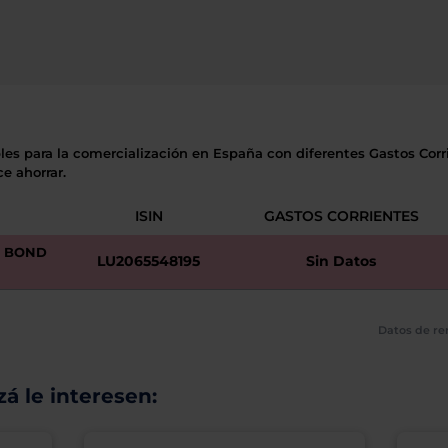
les para la comercialización en España con diferentes Gastos Corri
e ahorrar.
ISIN
GASTOS CORRIENTES
R BOND
LU2065548195
Sin Datos
Datos de re
á le interesen: