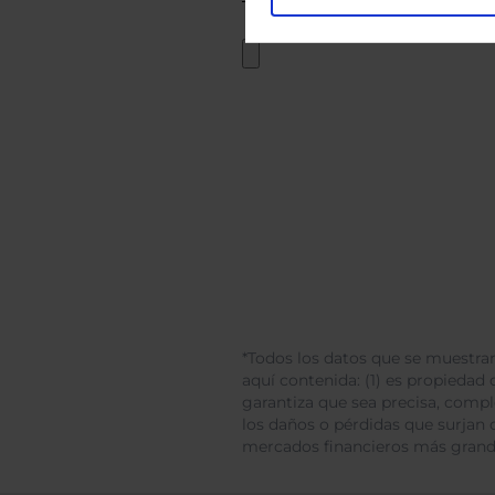
*Todos los datos que se muestran
aquí contenida: (1) es propiedad d
garantiza que sea precisa, comp
los daños o pérdidas que surjan 
mercados financieros más gran