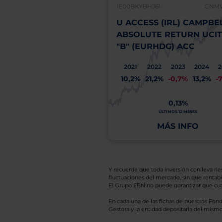
IE00BKYBHJ61
CNMV:
U ACCESS (IRL) CAMPBE
ABSOLUTE RETURN UCIT
"B" (EURHDG) ACC
2021
2022
2023
2024
2
10,2%
21,2%
-0,7%
13,2%
-
0,13%
ÚLTIMOS 12 MESES
MÁS INFO
Y recuerde que toda inversión conlleva riesg
fluctuaciones del mercado, sin que rentabil
El Grupo EBN no puede garantizar que cual
En cada una de las fichas de nuestros Fond
Gestora y la entidad depositaria del mismo 