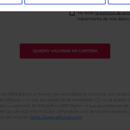
He leído
la política de pri
tratamiento de mis datos 
 en EBN Banco, a menos que se indique lo contrario, son propie
e Allfunds y / o sus proveedores de contenido; (2) no se puede cop
leta u oportuna. Ni Allfunds ni EBN Banco ni sus proveedores de
del uso de esta información. Allfunds es uno de los proveedores d
des del mundo.
https://www.allfunds.com
.