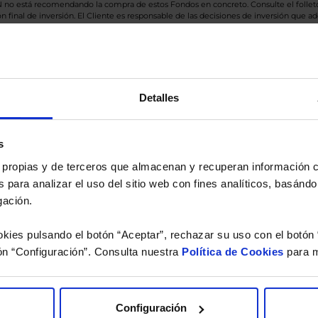
BN no está recomendando la compra de estos Fondos en concreto. Consulte el foll
n final de inversión. El Cliente es responsable de las decisiones de inversión que ad
eferencia a los Valores Liquidativos del Fondo al cierre de la última sesión, y se cal
versión de dividendos si el fondo es de reparto. Todas las rentabilidades mostradas es
Detalles
o.
s
 estudio gratuito de su ca
es propias y de terceros que almacenan y recuperan información
 para analizar el uso del sitio web con fines analíticos, basándo
íquenos los ISINs de sus Fondos y nuestros expertos le e
gación.
 Limpias con las que podrá ahorrar en sus costes.
kies pulsando el botón “Aceptar”, rechazar su uso con el botón 
ón “Configuración”. Consulta nuestra
Política de Cookies
para m
Configuración