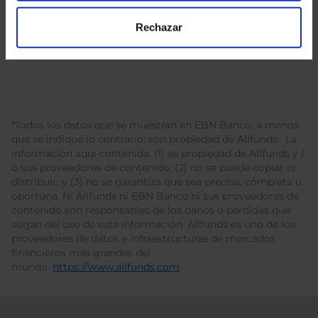
Rechazar
*Todos los datos que se muestran en EBN Banco, a menos
que se indique lo contrario, son propiedad de Allfunds . La
información aquí contenida: (1) es propiedad de Allfunds y /
o sus proveedores de contenido; (2) no se puede copiar ni
distribuir; y (3) no se garantiza que sea precisa, completa u
oportuna. Ni Allfunds ni EBN Banco ni sus proveedores de
contenido son responsables de los daños o pérdidas que
surjan del uso de esta información. Allfunds es uno de los
proveedores de datos e infraestructuras de mercados
financieros más grandes del
mundo.
https://www.allfunds.com
.