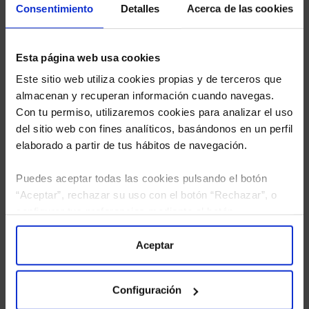
Consentimiento
Detalles
Acerca de las cookies
Esta página web usa cookies
Este sitio web utiliza cookies propias y de terceros que
almacenan y recuperan información cuando navegas.
Con tu permiso, utilizaremos cookies para analizar el uso
del sitio web con fines analíticos, basándonos en un perfil
elaborado a partir de tus hábitos de navegación.
Puedes aceptar todas las cookies pulsando el botón
“Aceptar”, rechazar su uso con el botón “Rechazar”, o
configurar tus preferencias mediante el botón
“Configuración”. Consulta nuestra
Política
He leído
la política de privacidad
y consiento el
de Cookies
para más información.
Aceptar
tratamiento de mis datos personales.
Configuración