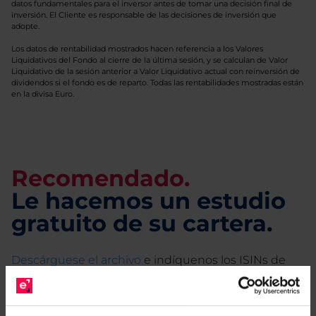
datos fundamentales para el inversor antes de tomar una decisión final de
inversión. El Cliente es responsable de las decisiones de inversión que
adopte.
Los datos de rentabilidad mostrados hacen referencia a los Valores
Liquidativos del Fondo al cierre de la última sesión, y se calculan de Valor
Liquidativo de la sesión anterior a Valor Liquidativo actual con reinversión de
dividendos si el fondo es de reparto. Todas las rentabilidades mostradas están
en la divisa Euro.
Recomendado.
Le hacemos un estudio
gratuito de su cartera.
Descárguese el archivo
e indíquenos los ISINs de
sus Fondos y nuestros expertos le enviarán un
estudio gratuito de sus alternativas de Clases
Limpias con las que podrá ahorrar en sus costes.