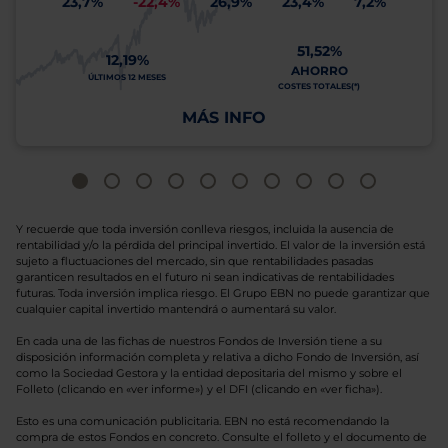
23,7%
-22,4%
26,9%
23,4%
7,2%
51,52%
12,19%
AHORRO
ÚLTIMOS 12 MESES
COSTES TOTALES(*)
MÁS INFO
Y recuerde que toda inversión conlleva riesgos, incluida la ausencia de
rentabilidad y/o la pérdida del principal invertido. El valor de la inversión está
sujeto a fluctuaciones del mercado, sin que rentabilidades pasadas
garanticen resultados en el futuro ni sean indicativas de rentabilidades
futuras. Toda inversión implica riesgo. El Grupo EBN no puede garantizar que
cualquier capital invertido mantendrá o aumentará su valor.
En cada una de las fichas de nuestros Fondos de Inversión tiene a su
disposición información completa y relativa a dicho Fondo de Inversión, así
como la Sociedad Gestora y la entidad depositaria del mismo y sobre el
Folleto (clicando en «ver informe») y el DFI (clicando en «ver ficha»).
Esto es una comunicación publicitaria. EBN no está recomendando la
compra de estos Fondos en concreto. Consulte el folleto y el documento de