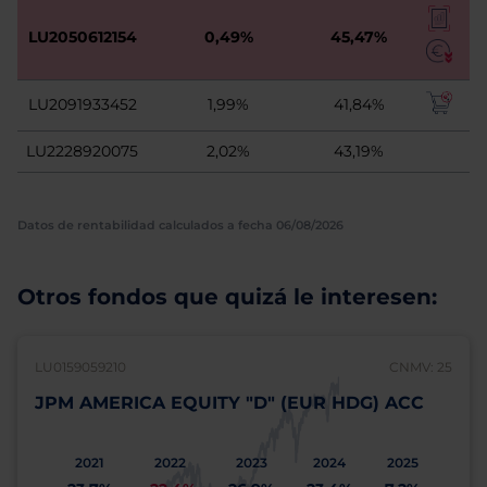
LU2050612154
0,49%
45,47%
LU2091933452
1,99%
41,84%
LU2228920075
2,02%
43,19%
Datos de rentabilidad calculados a fecha 06/08/2026
Otros fondos que quizá le interesen:
LU0159059210
CNMV: 25
JPM AMERICA EQUITY "D" (EUR HDG) ACC
2021
2022
2023
2024
2025