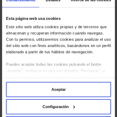
Esta página web usa cookies
Este sitio web utiliza cookies propias y de terceros que
almacenan y recuperan información cuando navegas.
Con tu permiso, utilizaremos cookies para analizar el uso
del sitio web con fines analíticos, basándonos en un perfil
elaborado a partir de tus hábitos de navegación.
Puedes aceptar todas las cookies pulsando el botón
“Aceptar”, rechazar su uso con el botón “Rechazar”, o
configurar tus preferencias mediante el botón
“Configuración”. Consulta nuestra
Política
He leído
la política de privacidad
y consiento el
tratamiento de mis datos personales.
de Cookies
para más información.
Aceptar
Configuración