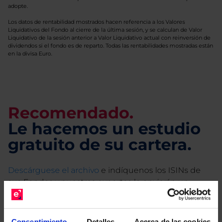
adopte.
Los datos de rentabilidad mostrados hacen referencia a los Valores
Liquidativos del Fondo al cierre de la última sesión, y se calculan de Valor
Liquidativo de la sesión anterior a Valor Liquidativo actual con reinversión de
dividendos si el fondo es de reparto. Todas las rentabilidades mostradas están
en la divisa Euro.
Recomendado.
Le hacemos un estudio
gratuito de su cartera.
Descárguese el archivo
e indíquenos los ISINs de
sus Fondos y nuestros expertos le enviarán un
estudio gratuito de sus alternativas de Clases
Limpias con las que podrá ahorrar en sus costes.
Consentimiento
Detalles
Acerca de las cookies