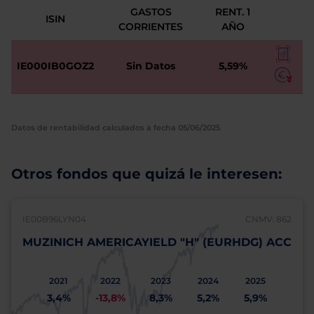
GASTOS
RENT. 1
ISIN
CORRIENTES
AÑO
IE000IB0GOZ2
Sin Datos
5,59%
Datos de rentabilidad calculados a fecha 05/06/2025
Otros fondos que quizá le interesen:
IE00B96LYN04
CNMV: 862
MUZINICH AMERICAYIELD "H" (EURHDG) ACC
2021
2022
2023
2024
2025
3,4%
-13,8%
8,3%
5,2%
5,9%