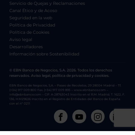
Servicio de Quejas y Reclamaciones
Canal Ético y de Acoso
Seguridad en la web
Política de Privacidad
Política de Cookies
Aviso legal
Desarrolladores
Información sobre Sostenibilidad
© EBN Banco de Negocios, S.A. 2026. Todos los derechos
reservados. Aviso legal, política de privacidad y cookies.
EBN Banco de Negocios, S.A. – Paseo de Recoletos, 29 28004 Madrid – Tf.
(+34) 917 009 800 Fax. (+34) 917 009 895 – www.ebnbanco.com –
info@ebnbanco.com – CIF: A-28763043 Inscrito en el R.M. Madrid, T. 1622, F.
136, H.M29636 Inscrito en el Registro de Entidades del Banco de España
con el nº 0211