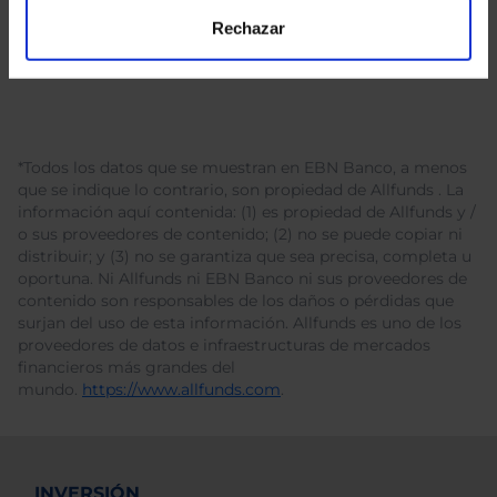
Rechazar
*Todos los datos que se muestran en EBN Banco, a menos
que se indique lo contrario, son propiedad de Allfunds . La
información aquí contenida: (1) es propiedad de Allfunds y /
o sus proveedores de contenido; (2) no se puede copiar ni
distribuir; y (3) no se garantiza que sea precisa, completa u
oportuna. Ni Allfunds ni EBN Banco ni sus proveedores de
contenido son responsables de los daños o pérdidas que
surjan del uso de esta información. Allfunds es uno de los
proveedores de datos e infraestructuras de mercados
financieros más grandes del
mundo.
https://www.allfunds.com
.
INVERSIÓN