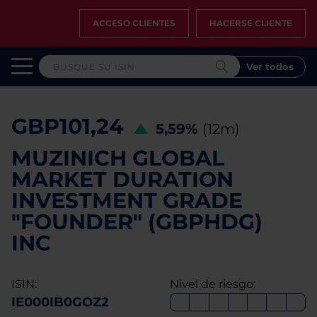
ACCESO CLIENTES
HACERSE CLIENTE
Ver todos
GBP101,24
5,59%
(12m)
MUZINICH GLOBAL
MARKET DURATION
INVESTMENT GRADE
"FOUNDER" (GBPHDG)
INC
ISIN:
Nivel de riesgo:
IE000IB0GOZ2