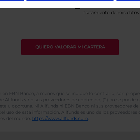
He leído
la política de pri
tratamiento de mis datos 
 en EBN Banco, a menos que se indique lo contrario, son propie
e Allfunds y / o sus proveedores de contenido; (2) no se puede cop
leta u oportuna. Ni Allfunds ni EBN Banco ni sus proveedores de
del uso de esta información. Allfunds es uno de los proveedores d
des del mundo.
https://www.allfunds.com
.