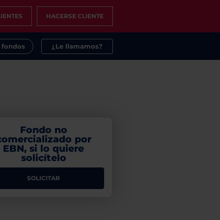
IENTES
HACERSE CLIENTE
s fondos
¿Le llamamos?
Fondo no
comercializado por
EBN, si lo quiere
solicítelo
SOLICITAR