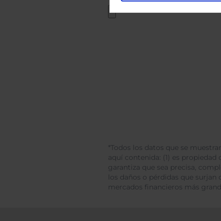
*Todos los datos que se muestran
aquí contenida: (1) es propiedad d
garantiza que sea precisa, comp
los daños o pérdidas que surjan 
mercados financieros más gran