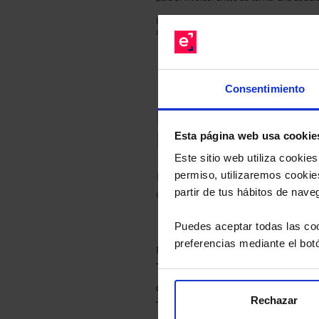
Los datos de rentabilidad mostrados hacen r
anterior a Valor Liquidativo actual con rein
Consentimiento
Recomendad
Le hacemos un
Esta página web usa cookie
Este sitio web utiliza cooki
permiso, utilizaremos cookies
Descárguese el archivo
e ind
partir de tus hábitos de nave
de sus alternativas de Clases
Puedes aceptar todas las coo
preferencias mediante el bot
Rechazar