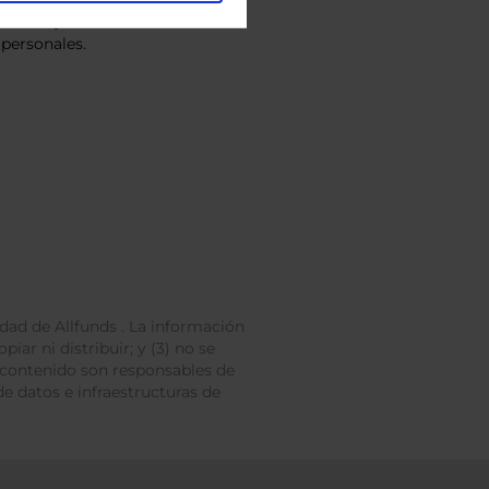
vacidad
y consiento el
personales.
dad de Allfunds . La información
iar ni distribuir; y (3) no se
 contenido son responsables de
e datos e infraestructuras de