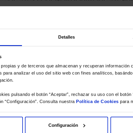
eferencia a los Valores Liquidativos del Fondo al cierre de la última sesión, y se cal
versión de dividendos si el fondo es de reparto. Todas las rentabilidades mostradas es
Detalles
o.
 estudio gratuito de su ca
s
es propias y de terceros que almacenan y recuperan información
 para analizar el uso del sitio web con fines analíticos, basándo
íquenos los ISINs de sus Fondos y nuestros expertos le e
gación.
 Limpias con las que podrá ahorrar en sus costes.
kies pulsando el botón “Aceptar”, rechazar su uso con el botón 
ón “Configuración”. Consulta nuestra
Política de Cookies
para m
Configuración