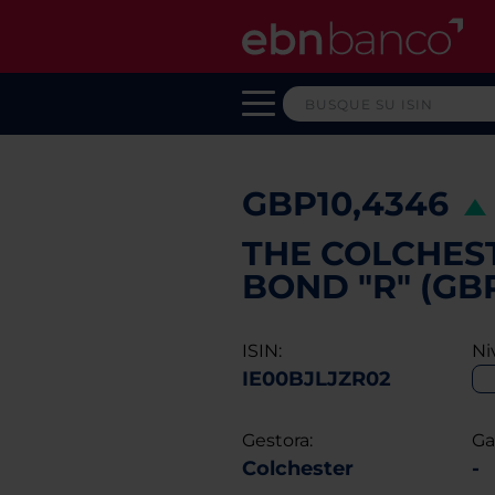
GBP10,4346
THE COLCHES
BOND "R" (GB
ISIN:
Ni
IE00BJLJZR02
Gestora:
Ga
Colchester
-