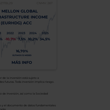
BZ17BL29
CNMV: 267
 MELLON GLOBAL
RASTRUCTURE INCOME
 (EURHDG) ACC
1
2022
2023
2024
2025
1%
-10,7%
7,5%
10,2%
34,5%
16,70%
ÚLTIMOS 12 MESES
MÁS INFO
r de la inversión está sujeto a
es futuras. Toda inversión implica riesgo.
o de Inversión, así como la Sociedad
eto y el documento de datos fundamentales
opte.