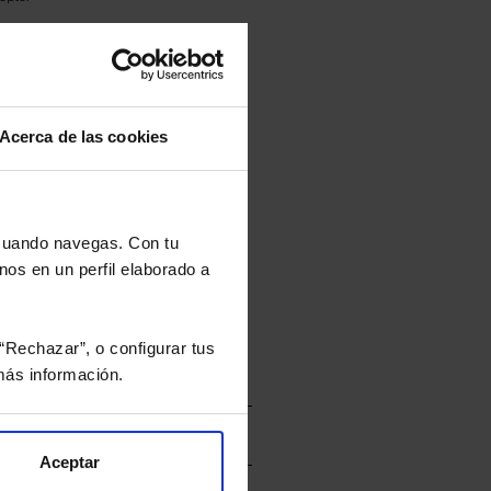
culan de Valor Liquidativo de la sesión
tán en la divisa Euro.
Acerca de las cookies
rtera.
 cuando navegas. Con tu
nos en un perfil elaborado a
nviarán un estudio gratuito
“Rechazar”, o configurar tus
ás información.
Aceptar