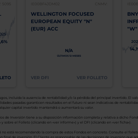
 5095
IE00BF4JDM02
CNMV:
IE00
L
WELLINGTON FOCUSED
BNY
EUROPEAN EQUITY "N"
INF
(EUR) ACC
"W"
025
1,6%
202
14,
N/A
ÚLTIMOS 12 MESES
LETO
VER DFI
VER FOLLETO
os, incluida la ausencia de rentabilidad y/o la pérdida del principal invertido. El valo
idades pasadas garanticen resultados en el futuro ni sean indicativas de rentabilidad
quier capital invertido mantendrá o aumentará su valor.
os de Inversión tiene a su disposición información completa y relativa a dicho Fond
y sobre el Folleto (clicando en «ver informe») y el DFI (clicando en «ver ficha»).
BN no está recomendando la compra de estos Fondos en concreto. Consulte el foll
n final de inversión. El Cliente es responsable de las decisiones de inversión que ad