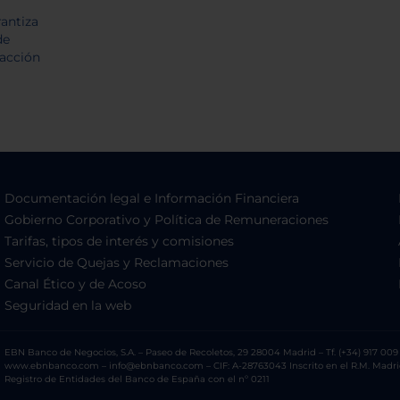
Documentación legal e Información Financiera
Gobierno Corporativo y Política de Remuneraciones
Tarifas, tipos de interés y comisiones
Servicio de Quejas y Reclamaciones
Canal Ético y de Acoso
Seguridad en la web
EBN Banco de Negocios, S.A. – Paseo de Recoletos, 29 28004 Madrid – Tf. (+34) 917 009 
www.ebnbanco.com – info@ebnbanco.com – CIF: A-28763043 Inscrito en el R.M. Madrid, T
Registro de Entidades del Banco de España con el nº 0211