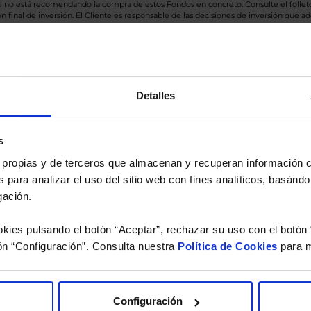
BN no está recomendando la compra de estos Fondos en concreto. Consulte el foll
n final de inversión. El Cliente es responsable de las decisiones de inversión que ad
eferencia a los Valores Liquidativos del Fondo al cierre de la última sesión, y se cal
versión de dividendos si el fondo es de reparto. Todas las rentabilidades mostradas es
Detalles
o.
s
 estudio gratuito de su ca
es propias y de terceros que almacenan y recuperan información
 para analizar el uso del sitio web con fines analíticos, basándo
íquenos los ISINs de sus Fondos y nuestros expertos le e
gación.
 Limpias con las que podrá ahorrar en sus costes.
kies pulsando el botón “Aceptar”, rechazar su uso con el botón 
ón “Configuración”. Consulta nuestra
Política de Cookies
para m
Configuración