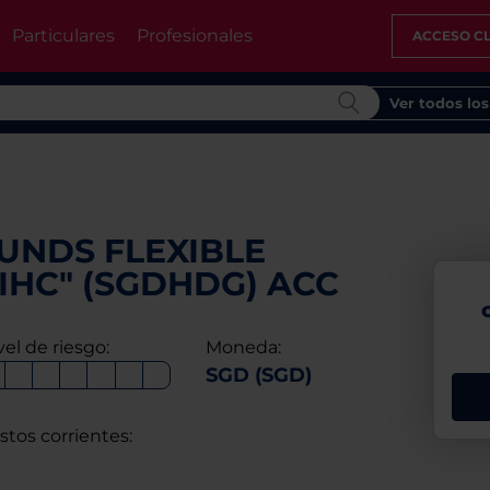
Particulares
Profesionales
ACCESO CL
Ver todos lo
UNDS FLEXIBLE
IHC" (SGDHDG) ACC
vel de riesgo:
Moneda:
SGD (SGD)
stos corrientes: