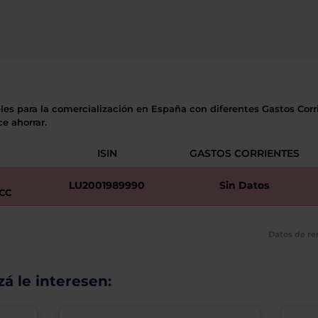
les para la comercialización en España con diferentes Gastos Corri
e ahorrar.
ISIN
GASTOS CORRIENTES
LU2001989990
Sin Datos
CC
Datos de re
á le interesen: