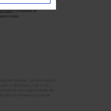
vacidad
y consiento el
personales.
dad de Allfunds . La información
iar ni distribuir; y (3) no se
 contenido son responsables de
e datos e infraestructuras de