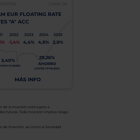
29761706
CNMV: 99
LU0569864134
M EUR FLOATING RATE
UBAM GLOBAL HIGH
ES "A" ACC
SOLUTION "I" (EUR 
21
2022
2023
2024
2025
2021
2022
2023
2
2%
-1,4%
4,4%
4,9%
2,9%
7,0%
-7,1%
12,9%
8
29,26%
5,47%
2,40%
AHORRO
ÚLTIMOS 12 MESES
TIMOS 12 MESES
COSTES TOTALES(*)
MÁS INFO
MÁS INFO
r de la inversión está sujeto a
es futuras. Toda inversión implica riesgo.
o de Inversión, así como la Sociedad