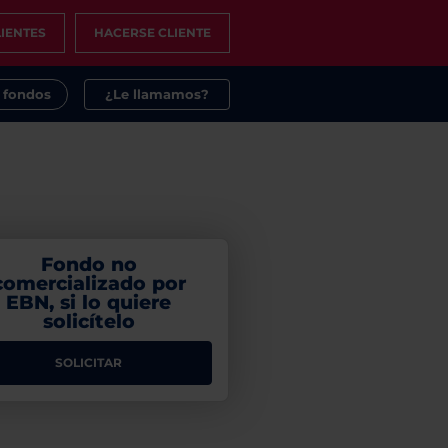
IENTES
HACERSE CLIENTE
s fondos
¿Le llamamos?
Fondo no
comercializado por
EBN, si lo quiere
solicítelo
SOLICITAR