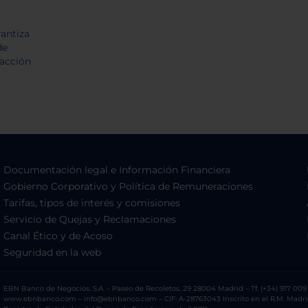
Documentación legal e Información Financiera
Gobierno Corporativo y Política de Remuneraciones
Tarifas, tipos de interés y comisiones
Servicio de Quejas y Reclamaciones
Canal Ético y de Acoso
Seguridad en la web
EBN Banco de Negocios, S.A. – Paseo de Recoletos, 29 28004 Madrid – Tf. (+34) 917 009 
www.ebnbanco.com – info@ebnbanco.com – CIF: A-28763043 Inscrito en el R.M. Madrid, T