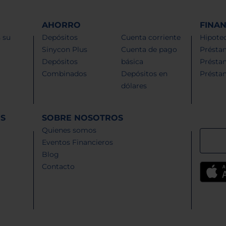
AHORRO
FINA
 su
Depósitos
Cuenta corriente
Hipotec
Sinycon Plus
Cuenta de pago
Présta
Depósitos
básica
Présta
Combinados
Depósitos en
Présta
dólares
ES
SOBRE NOSOTROS
Quienes somos
Eventos Financieros
Blog
Contacto