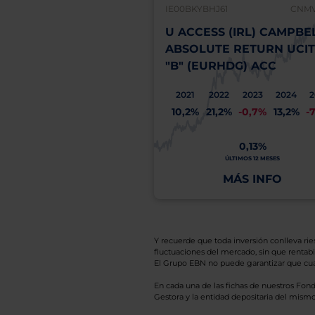
IE00BKYBHJ61
CNMV:
U ACCESS (IRL) CAMPBE
ABSOLUTE RETURN UCIT
"B" (EURHDG) ACC
2021
2022
2023
2024
2
10,2%
21,2%
-0,7%
13,2%
-
0,13%
ÚLTIMOS 12 MESES
MÁS INFO
Y recuerde que toda inversión conlleva riesg
fluctuaciones del mercado, sin que rentabil
El Grupo EBN no puede garantizar que cual
En cada una de las fichas de nuestros Fond
Gestora y la entidad depositaria del mismo 