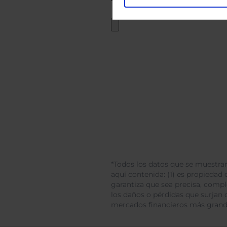
*Todos los datos que se muestran
aquí contenida: (1) es propiedad d
garantiza que sea precisa, comp
los daños o pérdidas que surjan 
mercados financieros más gran