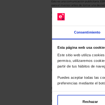
Esto es una comunicación publicitaria. E
para el inversor antes de tomar una decisió
Los datos de rentabilidad mostrados hacen r
anterior a Valor Liquidativo actual con rein
Consentimiento
Recomendad
Esta página web usa cookie
Le hacemos un
Este sitio web utiliza cooki
permiso, utilizaremos cookies
Descárguese el archivo
e ind
partir de tus hábitos de nave
de sus alternativas de Clases
Puedes aceptar todas las coo
preferencias mediante el bot
Rechazar