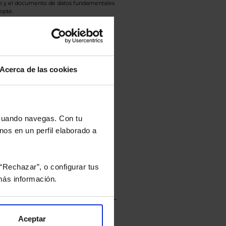
eto y el documento de datos fundamentales
opte.
culan de Valor Liquidativo de la sesión
tán en la divisa Euro.
Acerca de las cookies
rtera.
 cuando navegas. Con tu
nos en un perfil elaborado a
nviarán un estudio gratuito
“Rechazar”, o configurar tus
ás información.
Aceptar