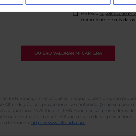
He leído
la política de pri
tratamiento de mis datos 
 en EBN Banco, a menos que se indique lo contrario, son propie
e Allfunds y / o sus proveedores de contenido; (2) no se puede cop
leta u oportuna. Ni Allfunds ni EBN Banco ni sus proveedores de
del uso de esta información. Allfunds es uno de los proveedores d
des del mundo.
https://www.allfunds.com
.