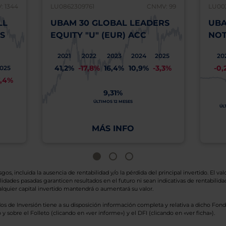
 1344
LU0862309761
CNMV: 99
LU00
LL
UBAM 30 GLOBAL LEADERS
UBA
S
EQUITY "U" (EUR) ACC
NOT
2021
2022
2023
2024
2025
20
41,2%
-17,8%
16,4%
10,9%
-3,3%
-0,
025
7,4%
9,31%
ÚLTIMOS 12 MESES
ÚL
MÁS INFO
os, incluida la ausencia de rentabilidad y/o la pérdida del principal invertido. El valo
idades pasadas garanticen resultados en el futuro ni sean indicativas de rentabilidad
quier capital invertido mantendrá o aumentará su valor.
os de Inversión tiene a su disposición información completa y relativa a dicho Fond
y sobre el Folleto (clicando en «ver informe») y el DFI (clicando en «ver ficha»).