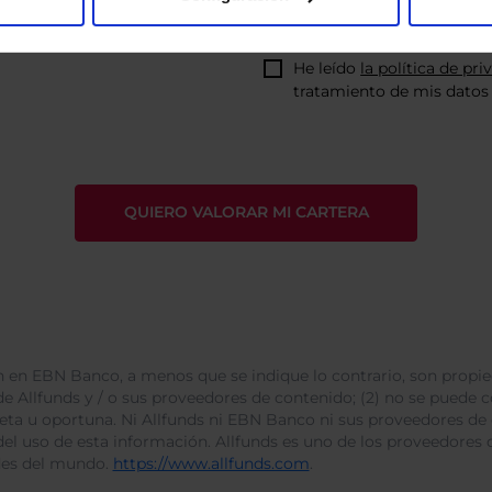
He leído
la política de pri
tratamiento de mis datos 
 en EBN Banco, a menos que se indique lo contrario, son propie
e Allfunds y / o sus proveedores de contenido; (2) no se puede cop
leta u oportuna. Ni Allfunds ni EBN Banco ni sus proveedores de
del uso de esta información. Allfunds es uno de los proveedores d
des del mundo.
https://www.allfunds.com
.