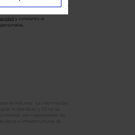
vacidad
y consiento el
personales.
dad de Allfunds . La información
iar ni distribuir; y (3) no se
 contenido son responsables de
e datos e infraestructuras de