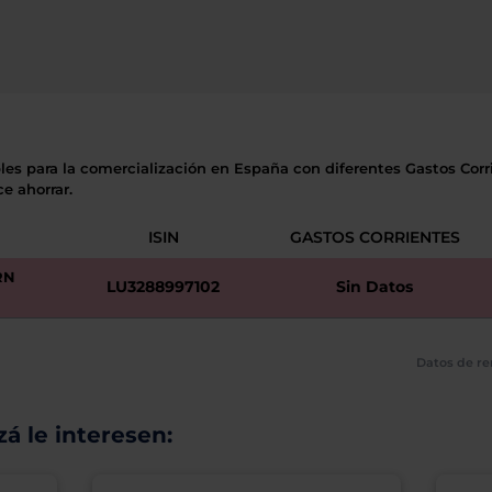
les para la comercialización en España con diferentes Gastos Corri
e ahorrar.
ISIN
GASTOS CORRIENTES
RN
LU3288997102
Sin Datos
Datos de re
á le interesen: