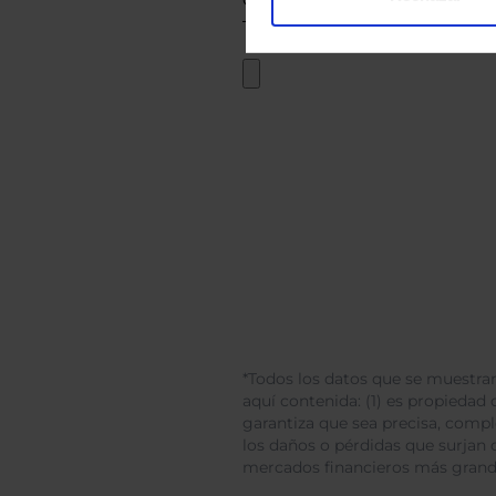
*Todos los datos que se muestran
aquí contenida: (1) es propiedad d
garantiza que sea precisa, comp
los daños o pérdidas que surjan 
mercados financieros más gran