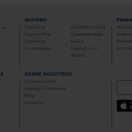
AHORRO
FINA
 su
Depósitos
Cuenta corriente
Hipotec
Sinycon Plus
Cuenta de pago
Présta
Depósitos
básica
Présta
Combinados
Depósitos en
Présta
dólares
ES
SOBRE NOSOTROS
Quienes somos
Eventos Financieros
Blog
Contacto