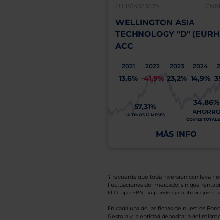
LU1804833579
CNMV
WELLINGTON ASIA
TECHNOLOGY "D" (EURH
ACC
2021
2022
2023
2024
13,6%
-41,9%
23,2%
14,9%
3
34,86%
57,31%
AHORR
ÚLTIMOS 12 MESES
COSTES TOTALES
MÁS INFO
Y recuerde que toda inversión conlleva riesg
fluctuaciones del mercado, sin que rentabil
El Grupo EBN no puede garantizar que cual
En cada una de las fichas de nuestros Fond
Gestora y la entidad depositaria del mismo 