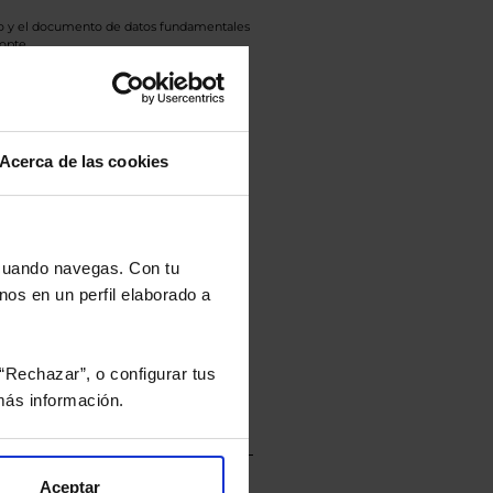
eto y el documento de datos fundamentales
opte.
culan de Valor Liquidativo de la sesión
tán en la divisa Euro.
Acerca de las cookies
rtera.
 cuando navegas. Con tu
nos en un perfil elaborado a
nviarán un estudio gratuito
“Rechazar”, o configurar tus
ás información.
Aceptar