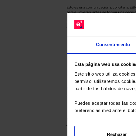
Esto es una comunicación publicitaria. E
para el inversor antes de tomar una decisió
Los datos de rentabilidad mostrados hacen r
anterior a Valor Liquidativo actual con rein
Consentimiento
Recomendad
Esta página web usa cookie
Le hacemos un
Este sitio web utiliza cooki
permiso, utilizaremos cookies
Descárguese el archivo
e ind
partir de tus hábitos de nave
de sus alternativas de Clases
Puedes aceptar todas las coo
preferencias mediante el bot
Rechazar