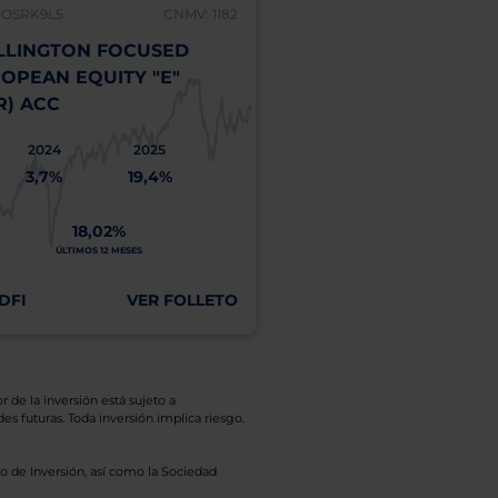
0OSRK9L5
CNMV: 1182
IE00BYVQ3R21
LINGTON FOCUSED
WELLINGTON GLOB
OPEAN EQUITY "E"
IMPACT FUND "N" (
R) ACC
2021
2022
2023
2
19,1%
-18,0%
9,3%
16
2024
2025
3,7%
19,4%
4
17,49%
A
18,02%
ÚLTIMOS 12 MESES
COSTE
ÚLTIMOS 12 MESES
DFI
VER FOLLETO
MÁS INFO
r de la inversión está sujeto a
es futuras. Toda inversión implica riesgo.
o de Inversión, así como la Sociedad