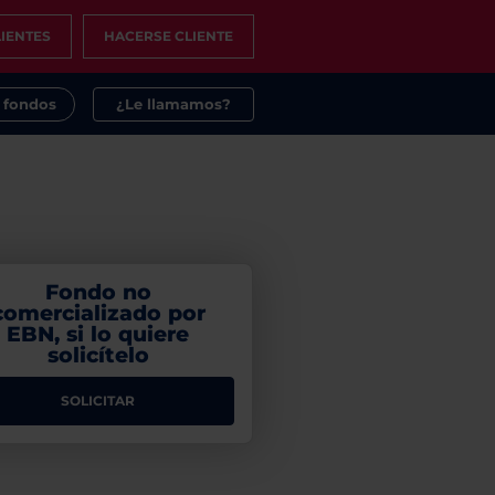
IENTES
HACERSE CLIENTE
s fondos
¿Le llamamos?
Fondo no
comercializado por
EBN, si lo quiere
solicítelo
SOLICITAR