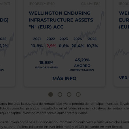
: 1917
IE00BJYM1P60
CNMV: 1182
IE00
WELLINGTON ENDURING
WEL
DG)
INFRASTRUCTURE ASSETS
EUR
"N" (EUR) ACC
(EU
2025
2021
2022
2023
2024
2025
5,2%
10,8%
-2,9%
0,6%
20,4%
10,3%
45,29%
18,98%
O
AHORRO
ÚLTIMOS 12 MESES
(*)
COSTES TOTALES(*)
VER 
MÁS INFO
os, incluida la ausencia de rentabilidad y/o la pérdida del principal invertido. El valo
idades pasadas garanticen resultados en el futuro ni sean indicativas de rentabilidad
quier capital invertido mantendrá o aumentará su valor.
os de Inversión tiene a su disposición información completa y relativa a dicho Fond
y sobre el Folleto (clicando en «ver informe») y el DFI (clicando en «ver ficha»).