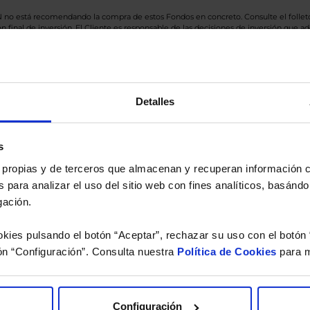
BN no está recomendando la compra de estos Fondos en concreto. Consulte el foll
n final de inversión. El Cliente es responsable de las decisiones de inversión que ad
eferencia a los Valores Liquidativos del Fondo al cierre de la última sesión, y se cal
versión de dividendos si el fondo es de reparto. Todas las rentabilidades mostradas es
Detalles
o.
s
 estudio gratuito de su ca
es propias y de terceros que almacenan y recuperan información
 para analizar el uso del sitio web con fines analíticos, basándo
íquenos los ISINs de sus Fondos y nuestros expertos le e
gación.
 Limpias con las que podrá ahorrar en sus costes.
kies pulsando el botón “Aceptar”, rechazar su uso con el botón 
ón “Configuración”. Consulta nuestra
Política de Cookies
para m
Configuración