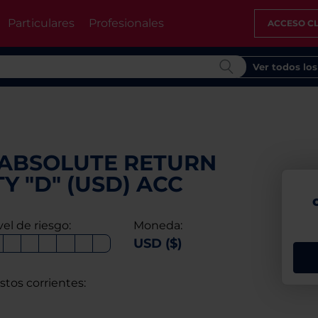
Particulares
Profesionales
ACCESO CL
Ver todos lo
ABSOLUTE RETURN
Y "D" (USD) ACC
vel de riesgo:
Moneda:
USD ($)
stos corrientes: