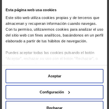
Esta página web usa cookies
Este sitio web utiliza cookies propias y de terceros que
almacenan y recuperan información cuando navegas.
Con tu permiso, utilizaremos cookies para analizar el uso
del sitio web con fines analíticos, basándonos en un perfil
elaborado a partir de tus hábitos de navegación.
Puedes aceptar todas las cookies pulsando el botón
“Aceptar”, rechazar su uso con el botón “Rechazar”, o
He leído
la política de privacidad
y consiento el
configurar tus preferencias mediante el botón
tratamiento de mis datos personales.
“Configuración”. Consulta nuestra
Política
de Cookies
para más información.
Aceptar
Configuración
Rechazar