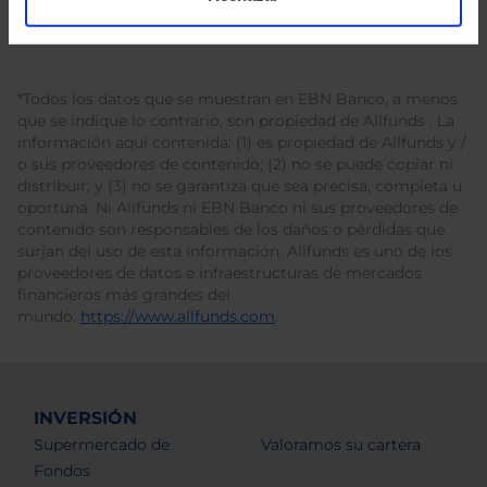
*Todos los datos que se muestran en EBN Banco, a menos
que se indique lo contrario, son propiedad de Allfunds . La
información aquí contenida: (1) es propiedad de Allfunds y /
o sus proveedores de contenido; (2) no se puede copiar ni
distribuir; y (3) no se garantiza que sea precisa, completa u
oportuna. Ni Allfunds ni EBN Banco ni sus proveedores de
contenido son responsables de los daños o pérdidas que
surjan del uso de esta información. Allfunds es uno de los
proveedores de datos e infraestructuras de mercados
financieros más grandes del
mundo.
https://www.allfunds.com
.
INVERSIÓN
Supermercado de
Valoramos su cartera
Fondos