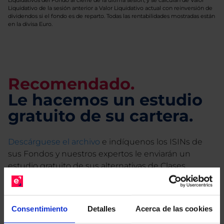
Liquidativos del Fondo al cierre de la última sesión, y se calculan de Valor
Liquidativo de la sesión anterior a Valor Liquidativo actual con reinversión de
dividendos si el fondo es de reparto. Todas las rentabilidades mostradas están
en la divisa Euro.
Recomendado.
Le hacemos un estudio
gratuito de su cartera.
Descárguese el archivo
e indíquenos los ISINs de
sus Fondos y nuestros expertos le enviarán un
estudio gratuito de sus alternativas de Clases
Limpias con las que podrá ahorrar en sus costes.
Consentimiento
Detalles
Acerca de las cookies