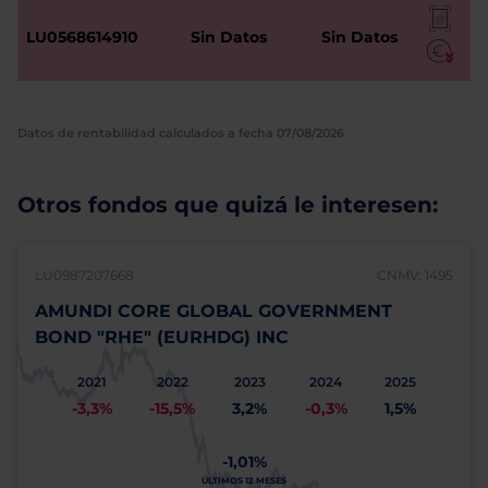
LU0568614910
Sin Datos
Sin Datos
Datos de rentabilidad calculados a fecha 07/08/2026
Otros fondos que quizá le interesen:
LU0987207668
CNMV: 1495
AMUNDI CORE GLOBAL GOVERNMENT
BOND "RHE" (EURHDG) INC
2021
2022
2023
2024
2025
-3,3%
-15,5%
3,2%
-0,3%
1,5%
-1,01%
ÚLTIMOS 12 MESES