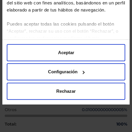
del sitio web con fines analíticos, basándonos en un perfil
Otros
0,75%
elaborado a partir de tus hábitos de navegación.
Total:
100%
Puedes aceptar todas las cookies pulsando el botón
“Aceptar”, rechazar su uso con el botón “Rechazar”, o
Distribución sectorial
configurar tus preferencias mediante el botón
Posiciones en las que invierte el fondo
“Configuración”. Consulta nuestra
Política
Producto
% Cartera
de Cookies
para más información.
Aceptar
Inmobiliario
96,25%
Configuración
No Aplicable
2,65%
Consumo Discrecional
0,63%
Rechazar
Financiero
0,46%
Otros
0.010000000000005%
Total:
100%