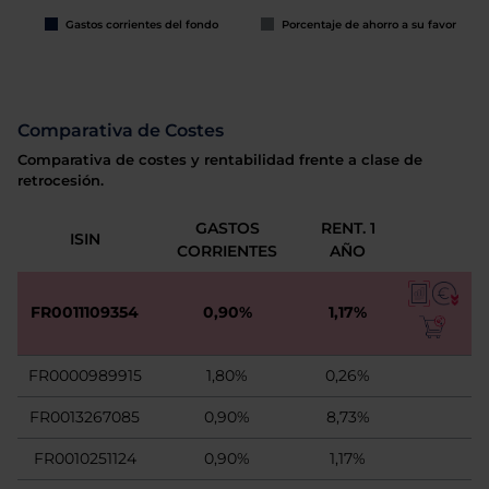
Gastos corrientes del fondo
Porcentaje de ahorro a su favor
Comparativa de Costes
Comparativa de costes y rentabilidad frente a clase de
retrocesión.
GASTOS
RENT. 1
ISIN
CORRIENTES
AÑO
FR0011109354
0,90%
1,17%
FR0000989915
1,80%
0,26%
FR0013267085
0,90%
8,73%
FR0010251124
0,90%
1,17%