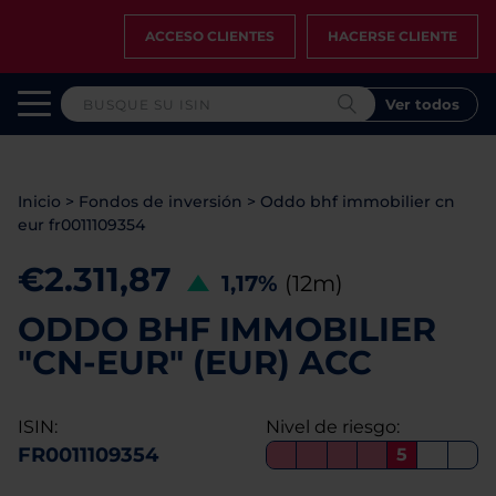
ACCESO CLIENTES
HACERSE CLIENTE
Ver todos
Inicio
>
Fondos de inversión
>
Oddo bhf immobilier cn
eur fr0011109354
€2.311,87
1,17%
(12m)
ODDO BHF IMMOBILIER
"CN-EUR" (EUR) ACC
ISIN:
Nivel de riesgo:
FR0011109354
5