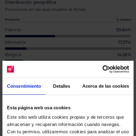
Distribución geográfica
Posiciones en las que invierte el fondo
Producto
% Cartera
Francia
39,84%
Alemania
17,37%
Bélgica
14,56%
España
13,21%
Países Bajos
4,51%
Consentimiento
Detalles
Acerca de las cookies
Luxemburgo
3,43%
Reino Unido
3,08%
Esta página web usa cookies
Guernsey
1,97%
Este sitio web utiliza cookies propias y de terceros que
almacenan y recuperan información cuando navegas.
Finlandia
1,28%
Con tu permiso, utilizaremos cookies para analizar el uso