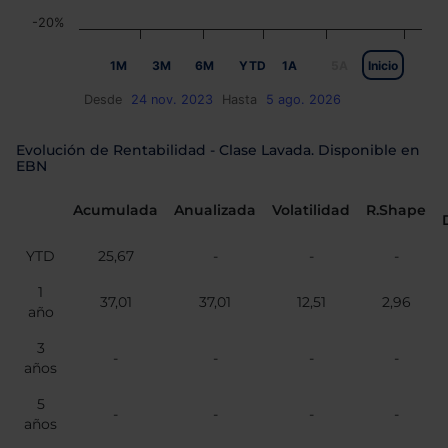
-20%
1M
3M
6M
YTD
1A
5A
Inicio
Desde
24 nov. 2023
Hasta
5 ago. 2026
Evolución de Rentabilidad - Clase Lavada. Disponible en
EBN
Acumulada
Anualizada
Volatilidad
R.Shape
YTD
25,67
-
-
-
1
37,01
37,01
12,51
2,96
año
3
-
-
-
-
años
5
-
-
-
-
años