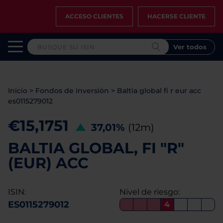
ACCESO CLIENTES
HACERSE CLIENTE
Ver todos
Inicio
>
Fondos de inversión
>
Baltia global fi r eur acc
es0115279012
€15,1751
37,01%
(12m)
BALTIA GLOBAL, FI "R"
(EUR) ACC
ISIN:
Nivel de riesgo:
ES0115279012
4