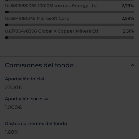
Us5006881065 1001031kosmos Energy Ltd
2,79%
Us5949181045 Microsoft Corp
2,59%
Us37954y8306 Global X Copper Miners Etf
2,51%
Comisiones del fondo
Aportación inicial
2.500€
Aportación sucesiva
1.000€
Gastos corrientes del fondo
1,60%