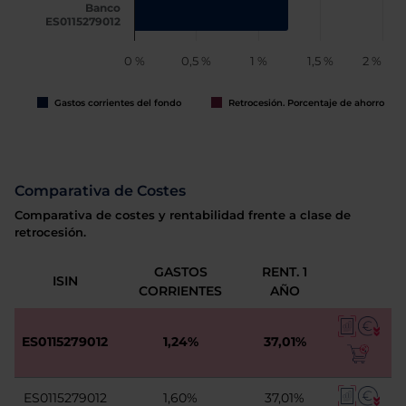
Banco
ES0115279012
0 %
0,5 %
1 %
1,5 %
2 %
Gastos corrientes del fondo
Retrocesión. Porcentaje de ahorro
Comparativa de Costes
Comparativa de costes y rentabilidad frente a clase de
retrocesión.
GASTOS
RENT. 1
ISIN
CORRIENTES
AÑO
ES0115279012
1,24%
37,01%
ES0115279012
1,60%
37,01%