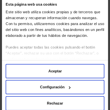
Esta página web usa cookies
Total:
100%
Este sitio web utiliza cookies propias y de terceros que
almacenan y recuperan información cuando navegas.
Distribución sectorial
Con tu permiso, utilizaremos cookies para analizar el uso
Posiciones en las que invierte el fondo
del sitio web con fines analíticos, basándonos en un perfil
elaborado a partir de tus hábitos de navegación.
Producto
% Cartera
Financiero
100,00%
Puedes aceptar todas las cookies pulsando el botón
“Aceptar”, rechazar su uso con el botón “Rechazar”, o
Total:
100%
configurar tus preferencias mediante el botón
“Configuración”. Consulta nuestra
Política
Principales posiciones
de Cookies
para más información.
Aceptar
Diez principales posiciones en las que interviene el fondo
Posición
% Cartera
Configuración
Gam Star Cat Bond "i" (usd) Acc
80,28%
Gam Star Cat Bond "i" (usd) Acc
8,54%
Rechazar