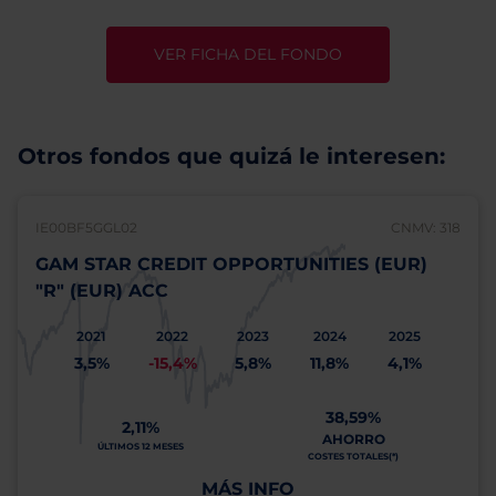
VER FICHA DEL FONDO
Otros fondos que quizá le interesen:
IE00BF5GGL02
CNMV: 318
GAM STAR CREDIT OPPORTUNITIES (EUR)
"R" (EUR) ACC
2021
2022
2023
2024
2025
3,5%
-15,4%
5,8%
11,8%
4,1%
38,59%
2,11%
AHORRO
ÚLTIMOS 12 MESES
COSTES TOTALES(*)
MÁS INFO