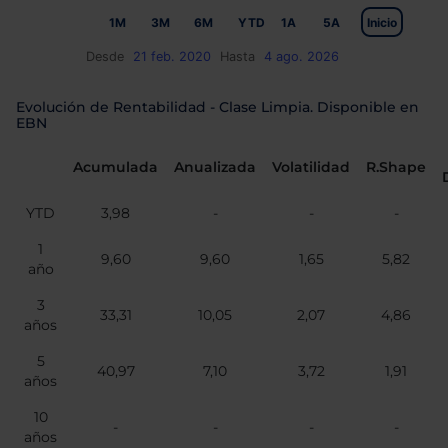
1M
3M
6M
YTD
1A
5A
Inicio
Desde
21 feb. 2020
Hasta
4 ago. 2026
Evolución de Rentabilidad - Clase Limpia. Disponible en
EBN
Acumulada
Anualizada
Volatilidad
R.Shape
YTD
3,98
-
-
-
1
9,60
9,60
1,65
5,82
año
3
33,31
10,05
2,07
4,86
años
5
40,97
7,10
3,72
1,91
años
10
-
-
-
-
años