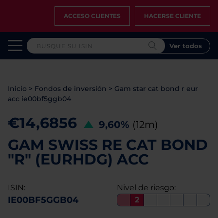
ACCESO CLIENTES
HACERSE CLIENTE
Ver todos
Inicio
>
Fondos de inversión
>
Gam star cat bond r eur
acc ie00bf5ggb04
€14,6856
9,60%
(12m)
GAM SWISS RE CAT BOND
"R" (EURHDG) ACC
ISIN:
Nivel de riesgo:
IE00BF5GGB04
2