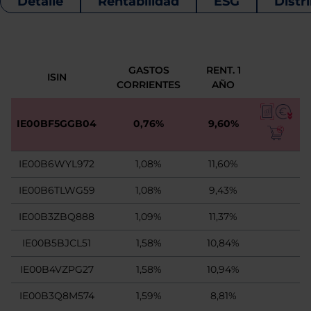
Detalle
Rentabilidad
ESG
Distr
GASTOS
RENT. 1
ISIN
CORRIENTES
AÑO
IE00BF5GGB04
0,76%
9,60%
IE00B6WYL972
1,08%
11,60%
IE00B6TLWG59
1,08%
9,43%
IE00B3ZBQ888
1,09%
11,37%
IE00B5BJCL51
1,58%
10,84%
IE00B4VZPG27
1,58%
10,94%
IE00B3Q8M574
1,59%
8,81%