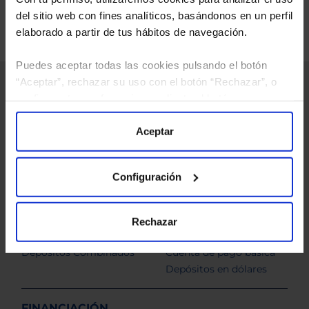
del sitio web con fines analíticos, basándonos en un perfil
elaborado a partir de tus hábitos de navegación.
Puedes aceptar todas las cookies pulsando el botón
“Aceptar”, rechazar su uso con el botón “Rechazar”, o
INVERSIÓN
configurar tus preferencias mediante el botón
Supermercado de
Valoramos su cartera
“Configuración”. Consulta nuestra
Política
Fondos
de Cookies
para más información.
Aceptar
Carteras Gestionadas
Cartera Liquidez
Configuración
Carteras a éxito
AHORRO
Rechazar
Depósitos Sinycon Plus
Cuenta corriente
Depósitos Combinados
Cuenta de pago básica
Depósitos en dólares
FINANCIACIÓN