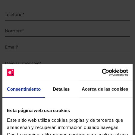
He leído
la política de privacidad
y consiento el
Consentimiento
Detalles
Acerca de las cookies
tratamiento de mis datos personales.
Esta página web usa cookies
Este sitio web utiliza cookies propias y de terceros que
almacenan y recuperan información cuando navegas.
Con tu permiso, utilizaremos cookies para analizar el uso