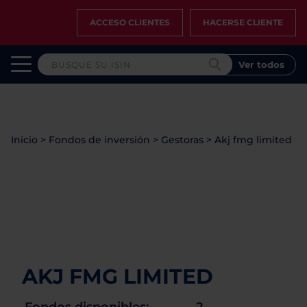
ACCESO CLIENTES
HACERSE CLIENTE
Ver todos
Inicio
>
Fondos de inversión
>
Gestoras
>
Akj fmg limited
AKJ FMG LIMITED
Fondos disponibles:
2