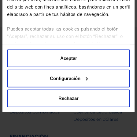
del sitio web con fines analíticos, basándonos en un perfil
elaborado a partir de tus hábitos de navegación.
Puedes aceptar todas las cookies pulsando el botón
“Aceptar”, rechazar su uso con el botón “Rechazar”, o
INVERSIÓN
configurar tus preferencias mediante el botón
Supermercado de
Valoramos su cartera
“Configuración”. Consulta nuestra
Política
Fondos
de Cookies
para más información.
Aceptar
Carteras Gestionadas
Cartera Liquidez
Configuración
Carteras a éxito
AHORRO
Rechazar
Depósitos Sinycon Plus
Cuenta corriente
Depósitos Combinados
Cuenta de pago básica
Depósitos en dólares
FINANCIACIÓN