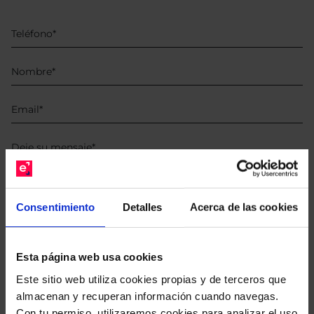
He leído
la política de privacidad
y consiento el
Consentimiento
Detalles
Acerca de las cookies
tratamiento de mis datos personales.
Esta página web usa cookies
Este sitio web utiliza cookies propias y de terceros que
almacenan y recuperan información cuando navegas.
Con tu permiso, utilizaremos cookies para analizar el uso