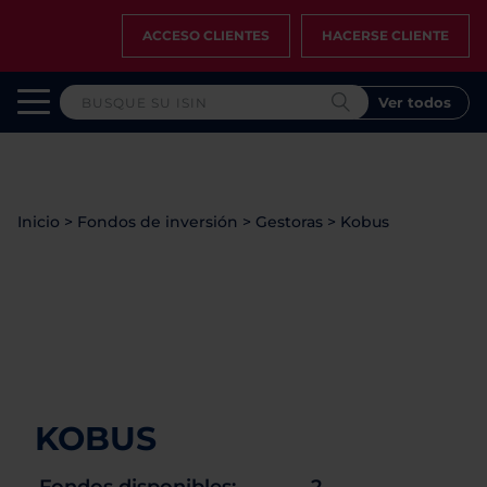
ACCESO CLIENTES
HACERSE CLIENTE
Ver todos
Inicio
>
Fondos de inversión
>
Gestoras
>
Kobus
KOBUS
Fondos disponibles:
2