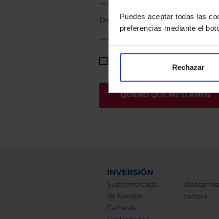
Puedes aceptar todas las coo
preferencias mediante el bot
He leído
la política de privacid
Rechazar
INVERSIÓN
Supermercado
Valoramos
de Fondos
cartera
Carteras