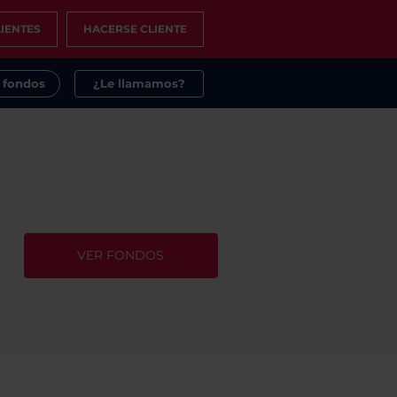
IENTES
HACERSE CLIENTE
s fondos
¿Le llamamos?
VER FONDOS