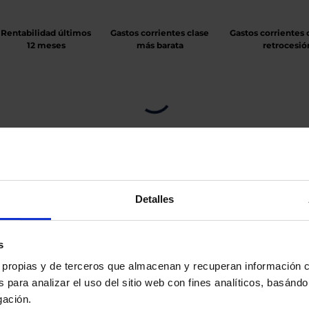
Rentabilidad últimos
Gastos corrientes clase
Gastos corrientes 
12 meses
más barata
retrocesió
Detalles
s
es propias y de terceros que almacenan y recuperan información
 para analizar el uso del sitio web con fines analíticos, basándo
gación.