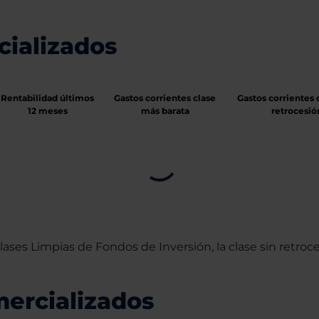
ializados
Rentabilidad últimos
Gastos corrientes clase
Gastos corrientes 
12 meses
más barata
retrocesió
ases Limpias de Fondos de Inversión, la clase sin retroce
ercializados