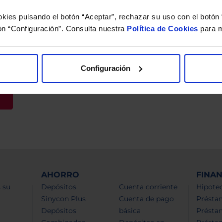
kies pulsando el botón “Aceptar”, rechazar su uso con el botón 
ón “Configuración”. Consulta nuestra
Política de Cookies
para m
ad
y consiento el tratamiento de mis datos personales.
Configuración
AHORRO
FINA
 su
Depósitos
Cuenta corriente
Hipotec
Sinycon Plus
Cuenta de pago
Présta
Depósitos
básica
Présta