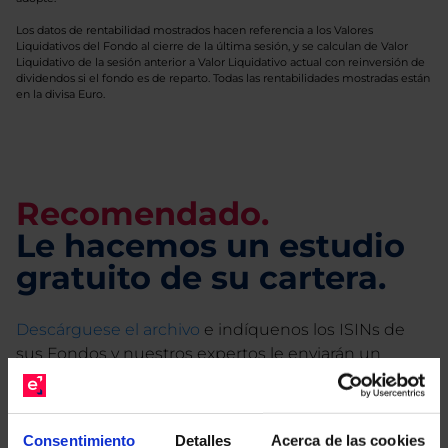
Los datos de rentabilidad mostrados hacen referencia a los Valores
Liquidativos del Fondo al cierre de la última sesión, y se calculan de Valor
Liquidativo de la sesión anterior a Valor Liquidativo actual con reinversión de
dividendos si el fondo es de reparto. Todas las rentabilidades mostradas están
en la divisa Euro.
Recomendado.
Le hacemos un estudio
gratuito de su cartera.
Descárguese el archivo
e indíquenos los ISINs de
sus Fondos y nuestros expertos le enviarán un
estudio gratuito de sus alternativas de Clases
Limpias con las que podrá ahorrar en sus costes.
Consentimiento
Detalles
Acerca de las cookies