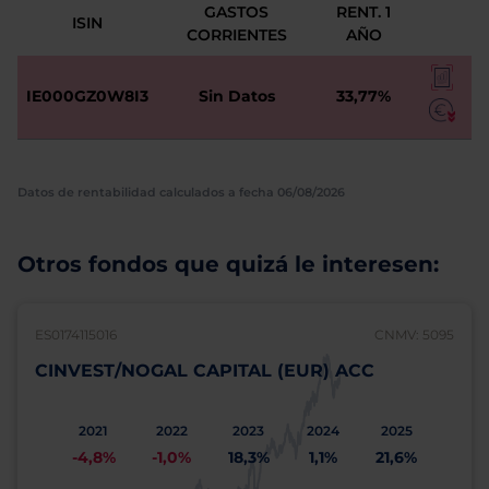
GASTOS
RENT. 1
ISIN
CORRIENTES
AÑO
IE000GZ0W8I3
Sin Datos
33,77%
Datos de rentabilidad calculados a fecha 06/08/2026
Otros fondos que quizá le interesen:
ES0174115016
CNMV: 5095
CINVEST/NOGAL CAPITAL (EUR) ACC
2021
2022
2023
2024
2025
-4,8%
-1,0%
18,3%
1,1%
21,6%