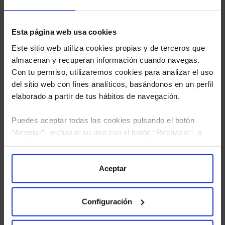
Esta página web usa cookies
Este sitio web utiliza cookies propias y de terceros que
almacenan y recuperan información cuando navegas.
Con tu permiso, utilizaremos cookies para analizar el uso
del sitio web con fines analíticos, basándonos en un perfil
elaborado a partir de tus hábitos de navegación.
Puedes aceptar todas las cookies pulsando el botón
“Aceptar”, rechazar su uso con el botón “Rechazar”, o
configurar tus preferencias mediante el botón
He leído
la política de privacidad
y consiento el
“Configuración”. Consulta nuestra
Política
tratamiento de mis datos personales.
de Cookies
para más información.
Aceptar
Configuración