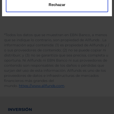
Rechazar
*Todos los datos que se muestran en EBN Banco, a menos
que se indique lo contrario, son propiedad de Allfunds . La
información aquí contenida: (1) es propiedad de Allfunds y /
o sus proveedores de contenido; (2) no se puede copiar ni
distribuir; y (3) no se garantiza que sea precisa, completa u
oportuna. Ni Allfunds ni EBN Banco ni sus proveedores de
contenido son responsables de los daños o pérdidas que
surjan del uso de esta información. Allfunds es uno de los
proveedores de datos e infraestructuras de mercados
financieros más grandes del
mundo.
https://www.allfunds.com
.
INVERSIÓN