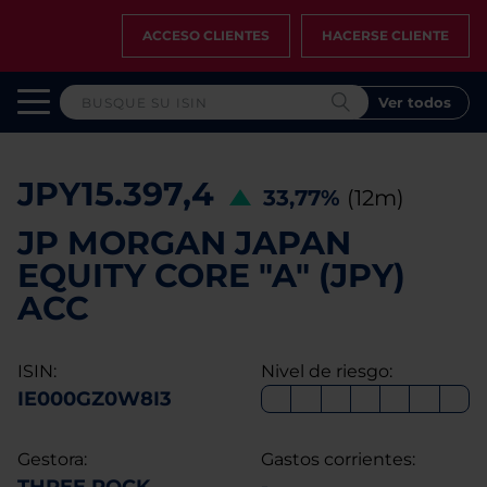
ACCESO CLIENTES
HACERSE CLIENTE
Ver todos
JPY15.397,4
33,77%
(12m)
JP MORGAN JAPAN
EQUITY CORE "A" (JPY)
ACC
ISIN:
Nivel de riesgo:
IE000GZ0W8I3
Gestora:
Gastos corrientes: