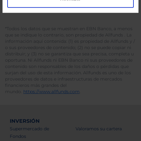
*Todos los datos que se muestran en EBN Banco, a menos
que se indique lo contrario, son propiedad de Allfunds . La
información aquí contenida: (1) es propiedad de Allfunds y /
o sus proveedores de contenido; (2) no se puede copiar ni
distribuir; y (3) no se garantiza que sea precisa, completa u
oportuna. Ni Allfunds ni EBN Banco ni sus proveedores de
contenido son responsables de los daños o pérdidas que
surjan del uso de esta información. Allfunds es uno de los
proveedores de datos e infraestructuras de mercados
financieros más grandes del
mundo.
https://www.allfunds.com
.
INVERSIÓN
Supermercado de
Valoramos su cartera
Fondos