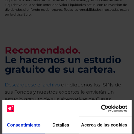
Liquidativos del Fondo al cierre de la última sesión, y se calculan de Valor
Liquidativo de la sesión anterior a Valor Liquidativo actual con reinversión de
dividendos si el fondo es de reparto. Todas las rentabilidades mostradas están
en la divisa Euro.
Recomendado.
Le hacemos un estudio
gratuito de su cartera.
Descárguese el archivo
e indíquenos los ISINs de
sus Fondos y nuestros expertos le enviarán un
estudio gratuito de sus alternativas de Clases
Limpias con las que podrá ahorrar en sus costes.
Consentimiento
Detalles
Acerca de las cookies