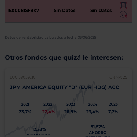
IE00081SF8K7
Sin Datos
Sin Datos
Datos de rentabilidad calculados a fecha 03/06/2025
Otros fondos que quizá le interesen:
LU0159059210
CNMV: 25
JPM AMERICA EQUITY "D" (EUR HDG) ACC
2021
2022
2023
2024
2025
23,7%
-22,4%
26,9%
23,4%
7,2%
51,52%
12,33%
AHORRO
ÚLTIMOS 12 MESES