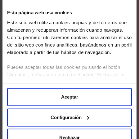
Esta página web usa cookies
Este sitio web utiliza cookies propias y de terceros que
almacenan y recuperan información cuando navegas.
Con tu permiso, utilizaremos cookies para analizar el uso
del sitio web con fines analíticos, basándonos en un perfil
elaborado a partir de tus hábitos de navegación.
Puedes aceptar todas las cookies pulsando el botón
“Aceptar”, rechazar su uso con el botón “Rechazar”, o
He leído
la política de privacidad
y consiento el
configurar tus preferencias mediante el botón
tratamiento de mis datos personales.
“Configuración”. Consulta nuestra
Política
de Cookies
para más información.
Aceptar
Configuración
Rechazar