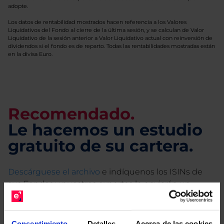
adopte.
Los datos de rentabilidad mostrados hacen referencia a los Valores
Liquidativos del Fondo al cierre de la última sesión, y se calculan de Valor
Liquidativo de la sesión anterior a Valor Liquidativo actual con reinversión de
dividendos si el fondo es de reparto. Todas las rentabilidades mostradas están
en la divisa Euro.
Recomendado.
Le hacemos un estudio
gratuito de su cartera.
Descárguese el archivo
e indíquenos los ISINs de
sus Fondos y nuestros expertos le enviarán un
estudio gratuito de sus alternativas de Clases
Limpias con las que podrá ahorrar en sus costes.
Consentimiento
Detalles
Acerca de las cookies