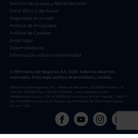
Servicio de Quejas y Reclamaciones
Canal Ético y de Acoso
Seguridad en la web
Política de Privacidad
Política de Cookies
Aviso legal
Desarrolladores
Información sobre Sostenibilidad
© EBN Banco de Negocios, S.A. 2026. Todos los derechos
reservados. Aviso legal, política de privacidad y cookies.
EBN Banco de Negocios, S.A. – Paseo de Recoletos, 29 28004 Madrid – Tf.
(+34) 917 009 800 Fax. (+34) 917 009 895 – www.ebnbanco.com –
info@ebnbanco.com – CIF: A-28763043 Inscrito en el R.M. Madrid, T. 1622, F.
136, H.M29636 Inscrito en el Registro de Entidades del Banco de España
con el nº 0211