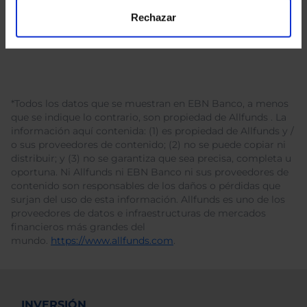
Rechazar
*Todos los datos que se muestran en EBN Banco, a menos
que se indique lo contrario, son propiedad de Allfunds . La
información aquí contenida: (1) es propiedad de Allfunds y /
o sus proveedores de contenido; (2) no se puede copiar ni
distribuir; y (3) no se garantiza que sea precisa, completa u
oportuna. Ni Allfunds ni EBN Banco ni sus proveedores de
contenido son responsables de los daños o pérdidas que
surjan del uso de esta información. Allfunds es uno de los
proveedores de datos e infraestructuras de mercados
financieros más grandes del
mundo.
https://www.allfunds.com
.
INVERSIÓN