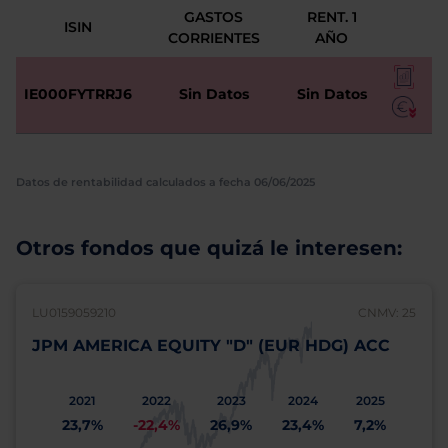
GASTOS
RENT. 1
ISIN
CORRIENTES
AÑO
IE000FYTRRJ6
Sin Datos
Sin Datos
Datos de rentabilidad calculados a fecha 06/06/2025
Otros fondos que quizá le interesen:
LU0159059210
CNMV: 25
JPM AMERICA EQUITY "D" (EUR HDG) ACC
2021
2022
2023
2024
2025
23,7%
-22,4%
26,9%
23,4%
7,2%