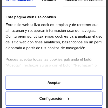
Esta página web usa cookies
Este sitio web utiliza cookies propias y de terceros que
almacenan y recuperan información cuando navegas.
Con tu permiso, utilizaremos cookies para analizar el uso
del sitio web con fines analíticos, basándonos en un perfil
elaborado a partir de tus hábitos de navegación.
Puedes aceptar todas las cookies pulsando el botón
“Aceptar”, rechazar su uso con el botón “Rechazar”, o
configurar tus preferencias mediante el botón
“Configuración”. Consulta nuestra
Política
He leído
la política de privacidad
y consiento el
tratamiento de mis datos personales.
de Cookies
para más información.
Aceptar
Configuración