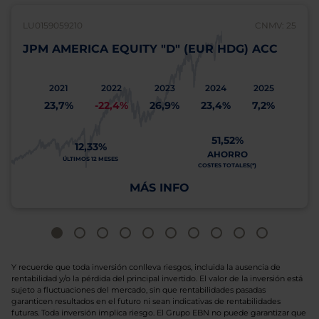
LU0159059210
CNMV: 25
JPM AMERICA EQUITY "D" (EUR HDG) ACC
2021
2022
2023
2024
2025
23,7%
-22,4%
26,9%
23,4%
7,2%
51,52%
12,33%
AHORRO
ÚLTIMOS 12 MESES
COSTES TOTALES(*)
MÁS INFO
Y recuerde que toda inversión conlleva riesgos, incluida la ausencia de
rentabilidad y/o la pérdida del principal invertido. El valor de la inversión está
sujeto a fluctuaciones del mercado, sin que rentabilidades pasadas
garanticen resultados en el futuro ni sean indicativas de rentabilidades
futuras. Toda inversión implica riesgo. El Grupo EBN no puede garantizar que