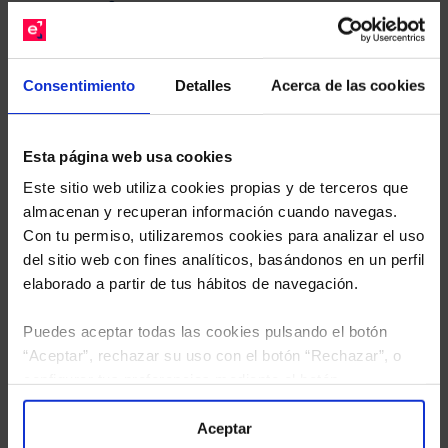
gratuito de su cartera.
Descárguese el archivo
e indíquenos los ISINs de
Consentimiento
Detalles
Acerca de las cookies
sus Fondos y nuestros expertos le enviarán un
estudio gratuito de sus alternativas de Clases
Limpias con las que podrá ahorrar en sus costes.
Esta página web usa cookies
Este sitio web utiliza cookies propias y de terceros que
almacenan y recuperan información cuando navegas.
Con tu permiso, utilizaremos cookies para analizar el uso
del sitio web con fines analíticos, basándonos en un perfil
elaborado a partir de tus hábitos de navegación.
Puedes aceptar todas las cookies pulsando el botón
“Aceptar”, rechazar su uso con el botón “Rechazar”, o
configurar tus preferencias mediante el botón
“Configuración”. Consulta nuestra
Política
de Cookies
para más información.
Aceptar