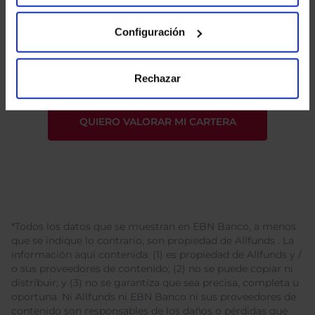
He leído
la política de privacidad
y consiento el
Configuración
tratamiento de mis datos personales.
Rechazar
*Todos los datos que se muestran en EBN Banco, a menos
que se indique lo contrario, son propiedad de Allfunds . La
información aquí contenida: (1) es propiedad de Allfunds y /
o sus proveedores de contenido; (2) no se puede copiar ni
distribuir; y (3) no se garantiza que sea precisa, completa u
oportuna. Ni Allfunds ni EBN Banco ni sus proveedores de
contenido son responsables de los daños o pérdidas que