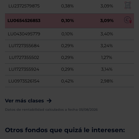
LU2372579875
0,38%
3,09%
LU0654526853
0,10%
3,09%
LU0430495779
0,10%
3,40%
LU1727355684
0,29%
3,24%
LU1727355502
0,29%
1,27%
LU1727355924
0,29%
3,14%
LU0973526154
0,42%
2,98%
Ver más clases
Datos de rentabilidad calculados a fecha 05/08/2026
Otros fondos que quizá le interesen: