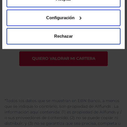
Configuración
He leído
la política de privacidad
y consiento el
tratamiento de mis datos personales.
Rechazar
*Todos los datos que se muestran en EBN Banco, a menos
que se indique lo contrario, son propiedad de Allfunds . La
información aquí contenida: (1) es propiedad de Allfunds y /
o sus proveedores de contenido; (2) no se puede copiar ni
distribuir; y (3) no se garantiza que sea precisa, completa u