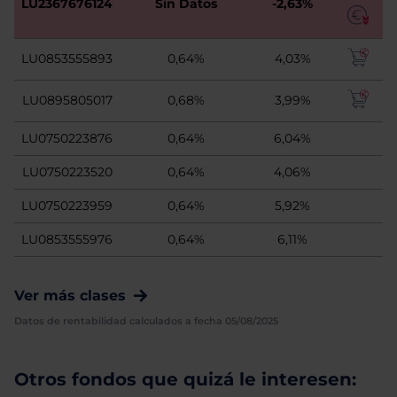
LU2367676124
Sin Datos
-2,63%
LU0853555893
0,64%
4,03%
LU0895805017
0,68%
3,99%
LU0750223876
0,64%
6,04%
LU0750223520
0,64%
4,06%
LU0750223959
0,64%
5,92%
LU0853555976
0,64%
6,11%
Ver más clases
Datos de rentabilidad calculados a fecha 05/08/2025
Otros fondos que quizá le interesen: