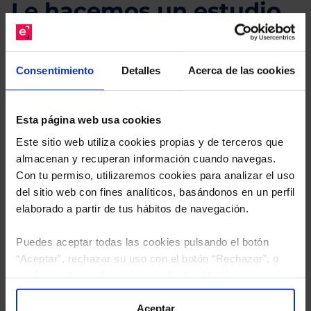
Le hacemos un estudio
gratuito de su cartera.
Descárguese el archivo
e indíquenos los ISINs de
Consentimiento
Detalles
Acerca de las cookies
sus Fondos y nuestros expertos le enviarán un
estudio gratuito de sus alternativas de Clases
Limpias con las que podrá ahorrar en sus costes.
Esta página web usa cookies
Este sitio web utiliza cookies propias y de terceros que
almacenan y recuperan información cuando navegas.
Con tu permiso, utilizaremos cookies para analizar el uso
del sitio web con fines analíticos, basándonos en un perfil
elaborado a partir de tus hábitos de navegación.
Puedes aceptar todas las cookies pulsando el botón
“Aceptar”, rechazar su uso con el botón “Rechazar”, o
configurar tus preferencias mediante el botón
“Configuración”. Consulta nuestra
Política
de Cookies
para más información.
Aceptar