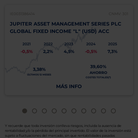
IE0031386414
CNMV: 301
JUPITER ASSET MANAGEMENT SERIES PLC
GLOBAL FIXED INCOME "L" (USD) ACC
2021
2022
2023
2024
2025
-0,5%
2,2%
4,5%
-0,5%
7,3%
39,60%
3,38%
AHORRO
ÚLTIMOS 12 MESES
COSTES TOTALES(*)
MÁS INFO
Y recuerde que toda inversión conlleva riesgos, incluida la ausencia de
rentabilidad y/o la pérdida del principal invertido. El valor de la inversión está
sujeto a fluctuaciones del mercado, sin que rentabilidades pasadas