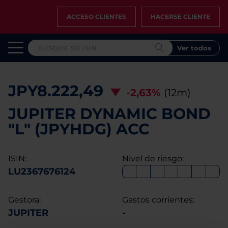
ACCESO CLIENTES
HACERSE CLIENTE
Ver todos
JPY8.222,49
-2,63%
(12m)
JUPITER DYNAMIC BOND
"L" (JPYHDG) ACC
ISIN:
Nivel de riesgo:
LU2367676124
Gestora:
Gastos corrientes:
JUPITER
-