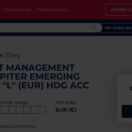
Particulares
Profesionales
ACCESO CL
Ver todos lo
2%
(12m)
ET MANAGEMENT
UPITER EMERGING
"L" (EUR) HDG ACC
vel de riesgo:
Moneda:
EUR (€)
stos corrientes: