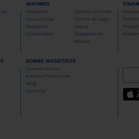
AHORRO
FINA
 su
Depósitos
Cuenta corriente
Hipotec
Sinycon Plus
Cuenta de pago
Présta
Depósitos
básica
Présta
Combinados
Depósitos en
Présta
dólares
ES
SOBRE NOSOTROS
Quienes somos
Eventos Financieros
Blog
Contacto