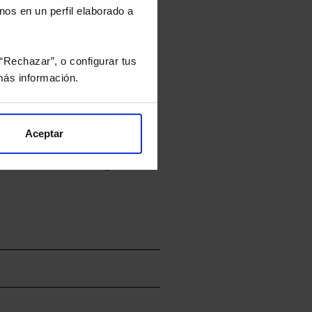
nos en un perfil elaborado a
culan de Valor Liquidativo de la sesión
tán en la divisa Euro.
“Rechazar”, o configurar tus
ás información.
rtera.
Aceptar
nviarán un estudio gratuito