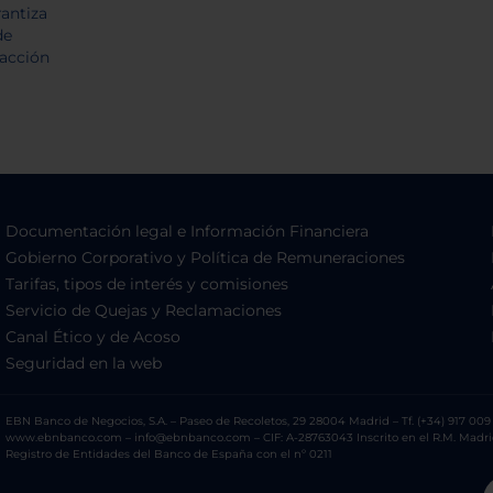
Documentación legal e Información Financiera
Gobierno Corporativo y Política de Remuneraciones
Tarifas, tipos de interés y comisiones
Servicio de Quejas y Reclamaciones
Canal Ético y de Acoso
Seguridad en la web
EBN Banco de Negocios, S.A. – Paseo de Recoletos, 29 28004 Madrid – Tf. (+34) 917 009 
www.ebnbanco.com – info@ebnbanco.com – CIF: A-28763043 Inscrito en el R.M. Madrid, T
Registro de Entidades del Banco de España con el nº 0211