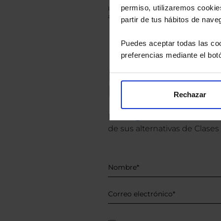
permiso, utilizaremos cookies
Los datos de rentabilidad mostrados hacen r
anterior a Valor Liquidativo actual con rein
partir de tus hábitos de nave
Puedes aceptar todas las coo
preferencias mediante el bot
Recomendad
Le hacemos un
Rechazar
Descárguese el archivo
e ind
de sus alternativas de Clases