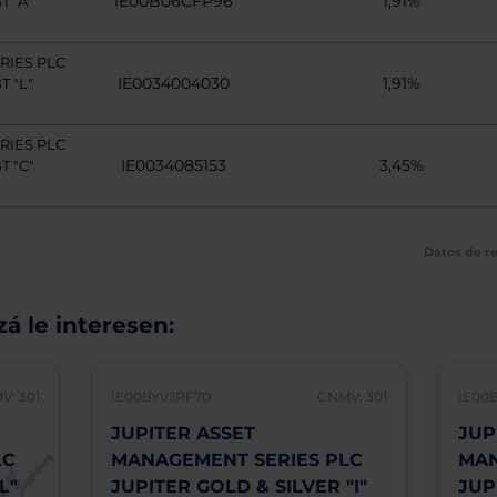
IE00B06CFP96
1,91%
 "A"
RIES PLC
IE0034004030
1,91%
 "L"
RIES PLC
IE0034085153
3,45%
 "C"
Datos de re
á le interesen:
V: 301
IE00BYVJRF70
CNMV: 301
IE00
JUPITER ASSET
JUP
LC
MANAGEMENT SERIES PLC
MAN
L"
JUPITER GOLD & SILVER "I"
JUP