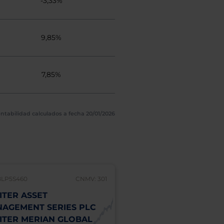
-3,33%
9,85%
7,85%
ntabilidad calculados a fecha 20/01/2026
BLP5S460
CNMV: 301
IE00BLP5S353
ITER ASSET
JUPITER ASSET
AGEMENT SERIES PLC
MANAGEMENT SERI
ITER MERIAN GLOBAL
JUPITER MERIAN G