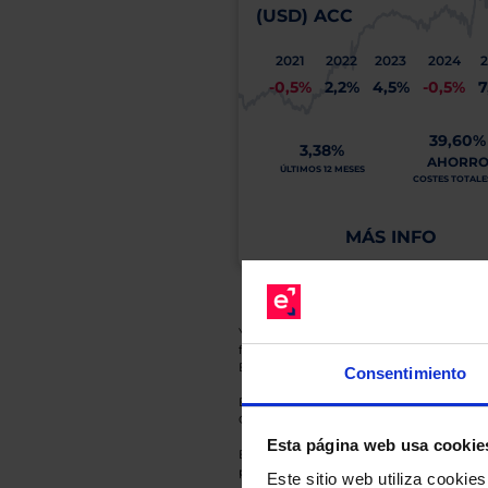
(USD) ACC
2021
2022
2023
2024
-0,5%
2,2%
4,5%
-0,5%
7
39,60%
3,38%
AHORR
ÚLTIMOS 12 MESES
COSTES TOTALES
MÁS INFO
Y recuerde que toda inversión conlleva riesg
fluctuaciones del mercado, sin que rentabil
El Grupo EBN no puede garantizar que cual
Consentimiento
En cada una de las fichas de nuestros Fond
Gestora y la entidad depositaria del mismo 
Esta página web usa cookie
Esto es una comunicación publicitaria. E
para el inversor antes de tomar una decisió
Este sitio web utiliza cooki