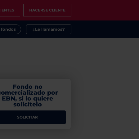
IENTES
HACERSE CLIENTE
s fondos
¿Le llamamos?
Fondo no
comercializado por
EBN, si lo quiere
solicítelo
SOLICITAR