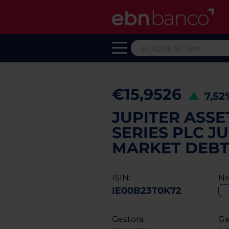
€15,9526
7,5
JUPITER ASS
SERIES PLC J
MARKET DEBT 
ISIN:
Ni
IE00B23T0K72
Gestora:
Ga