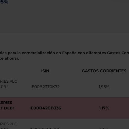
95%
bles para la comercialización en España con diferentes Gastos Corri
e ahorrar.
ISIN
GASTOS CORRIENTES
RIES PLC
IE00B23T0K72
1,95%
 "L"
ERIES
IE00B42GB336
1,17%
ET DEBT
RIES PLC