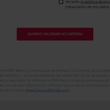
He leído
la política de pri
tratamiento de mis datos 
 en EBN Banco, a menos que se indique lo contrario, son propie
e Allfunds y / o sus proveedores de contenido; (2) no se puede cop
leta u oportuna. Ni Allfunds ni EBN Banco ni sus proveedores de
del uso de esta información. Allfunds es uno de los proveedores d
des del mundo.
https://www.allfunds.com
.