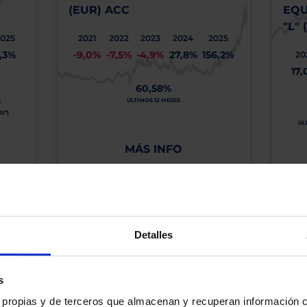
(EUR) ACC
EQU
"L"
2025
2021
2022
2023
2024
2025
,3%
-9,0%
-7,5%
-4,9%
27,8%
156,2%
20
17,
60,58%
O
ÚLTIMOS 12 MESES
(*)
ÚL
MÁS INFO
os, incluida la ausencia de rentabilidad y/o la pérdida del principal invertido. El valo
idades pasadas garanticen resultados en el futuro ni sean indicativas de rentabilidad
quier capital invertido mantendrá o aumentará su valor.
Detalles
os de Inversión tiene a su disposición información completa y relativa a dicho Fond
y sobre el Folleto (clicando en «ver informe») y el DFI (clicando en «ver ficha»).
s
BN no está recomendando la compra de estos Fondos en concreto. Consulte el foll
n final de inversión. El Cliente es responsable de las decisiones de inversión que ad
es propias y de terceros que almacenan y recuperan información