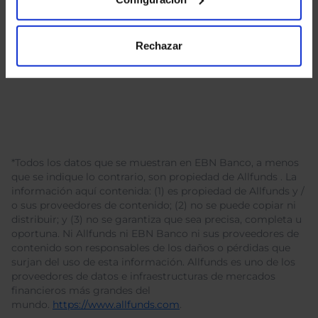
Rechazar
*Todos los datos que se muestran en EBN Banco, a menos
que se indique lo contrario, son propiedad de Allfunds . La
información aquí contenida: (1) es propiedad de Allfunds y /
o sus proveedores de contenido; (2) no se puede copiar ni
distribuir; y (3) no se garantiza que sea precisa, completa u
oportuna. Ni Allfunds ni EBN Banco ni sus proveedores de
contenido son responsables de los daños o pérdidas que
surjan del uso de esta información. Allfunds es uno de los
proveedores de datos e infraestructuras de mercados
financieros más grandes del
mundo.
https://www.allfunds.com
.