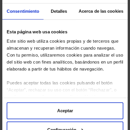
estudio gratuito de sus alternativas de Clases
Consentimiento
Detalles
Acerca de las cookies
Limpias con las que podrá ahorrar en sus costes.
Esta página web usa cookies
Este sitio web utiliza cookies propias y de terceros que
almacenan y recuperan información cuando navegas.
Con tu permiso, utilizaremos cookies para analizar el uso
del sitio web con fines analíticos, basándonos en un perfil
elaborado a partir de tus hábitos de navegación.
Puedes aceptar todas las cookies pulsando el botón
“Aceptar”, rechazar su uso con el botón “Rechazar”, o
configurar tus preferencias mediante el botón
“Configuración”. Consulta nuestra
Política
de Cookies
para más información.
Aceptar
He leído
la política de privacidad
y consiento el
tratamiento de mis datos personales.
Configuración