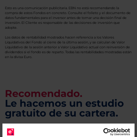
Esto es una comunicación publicitaria. EBN no está recomendando la
compra de estos Fondos en concreto. Consulte el folleto y el documento de
datos fundamentales para el inversor antes de tomar una decisión final de
inversión. El Cliente es responsable de las decisiones de inversión que
adopte.
Los datos de rentabilidad mostrados hacen referencia a los Valores
Liquidativos del Fondo al cierre de la última sesión, y se calculan de Valor
Liquidativo de la sesión anterior a Valor Liquidativo actual con reinversión de
dividendos si el fondo es de reparto. Todas las rentabilidades mostradas están
en la divisa Euro.
Recomendado.
Le hacemos un estudio
gratuito de su cartera.
Descárguese el archivo
e indíquenos los ISINs de
sus Fondos y nuestros expertos le enviarán un