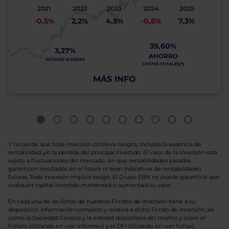
2021
2022
2023
2024
2025
-0,5%
2,2%
4,5%
-0,5%
7,3%
39,60%
3,27%
AHORRO
ÚLTIMOS 12 MESES
COSTES TOTALES(*)
MÁS INFO
Y recuerde que toda inversión conlleva riesgos, incluida la ausencia de
rentabilidad y/o la pérdida del principal invertido. El valor de la inversión está
sujeto a fluctuaciones del mercado, sin que rentabilidades pasadas
garanticen resultados en el futuro ni sean indicativas de rentabilidades
futuras. Toda inversión implica riesgo. El Grupo EBN no puede garantizar que
cualquier capital invertido mantendrá o aumentará su valor.
En cada una de las fichas de nuestros Fondos de Inversión tiene a su
disposición información completa y relativa a dicho Fondo de Inversión, así
como la Sociedad Gestora y la entidad depositaria del mismo y sobre el
Folleto (clicando en «ver informe») y el DFI (clicando en «ver ficha»).