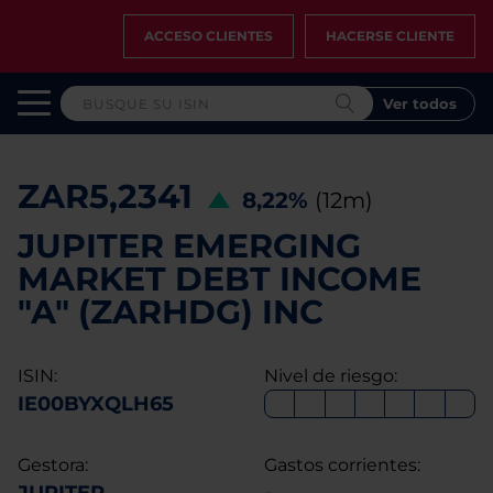
ACCESO CLIENTES
HACERSE CLIENTE
Ver todos
ZAR5,2341
8,22%
(12m)
JUPITER EMERGING
MARKET DEBT INCOME
"A" (ZARHDG) INC
ISIN:
Nivel de riesgo:
IE00BYXQLH65
Gestora:
Gastos corrientes: