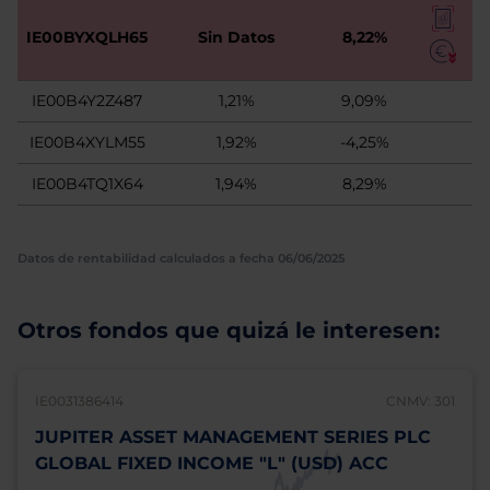
IE00BYXQLH65
Sin Datos
8,22%
IE00B4Y2Z487
1,21%
9,09%
IE00B4XYLM55
1,92%
-4,25%
IE00B4TQ1X64
1,94%
8,29%
Datos de rentabilidad calculados a fecha 06/06/2025
Otros fondos que quizá le interesen:
IE0031386414
CNMV: 301
JUPITER ASSET MANAGEMENT SERIES PLC
GLOBAL FIXED INCOME "L" (USD) ACC