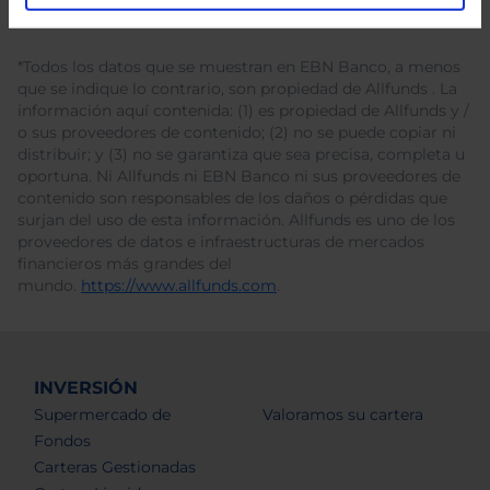
*Todos los datos que se muestran en EBN Banco, a menos
que se indique lo contrario, son propiedad de Allfunds . La
información aquí contenida: (1) es propiedad de Allfunds y /
o sus proveedores de contenido; (2) no se puede copiar ni
distribuir; y (3) no se garantiza que sea precisa, completa u
oportuna. Ni Allfunds ni EBN Banco ni sus proveedores de
contenido son responsables de los daños o pérdidas que
surjan del uso de esta información. Allfunds es uno de los
proveedores de datos e infraestructuras de mercados
financieros más grandes del
mundo.
https://www.allfunds.com
.
INVERSIÓN
Supermercado de
Valoramos su cartera
Fondos
Carteras Gestionadas