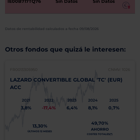
IE00B717TQ76
Sin Datos
Sin Datos
Datos de rentabilidad calculados a fecha 09/08/2026
Otros fondos que quizá le interesen:
FR0013305950
CNMV: 1026
LAZARD CONVERTIBLE GLOBAL 'TC' (EUR)
ACC
2021
2022
2023
2024
2025
3,8%
-17,4%
6,4%
8,1%
0,7%
49,70%
13,30%
AHORRO
ÚLTIMOS 12 MESES
COSTES TOTALES(*)