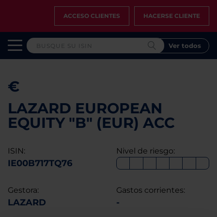
ACCESO CLIENTES
HACERSE CLIENTE
Ver todos
€
LAZARD EUROPEAN
EQUITY "B" (EUR) ACC
ISIN:
Nivel de riesgo:
IE00B717TQ76
Gestora:
Gastos corrientes:
LAZARD
-