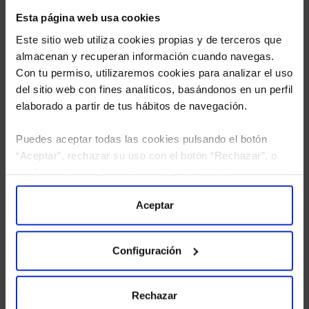
Esta página web usa cookies
Este sitio web utiliza cookies propias y de terceros que
almacenan y recuperan información cuando navegas.
Con tu permiso, utilizaremos cookies para analizar el uso
del sitio web con fines analíticos, basándonos en un perfil
elaborado a partir de tus hábitos de navegación.
Puedes aceptar todas las cookies pulsando el botón
“Aceptar”, rechazar su uso con el botón “Rechazar”, o
He leído
la política de privacidad
y consiento el
configurar tus preferencias mediante el botón
tratamiento de mis datos personales.
“Configuración”. Consulta nuestra
Política
de Cookies
para más información.
Aceptar
Configuración
Rechazar