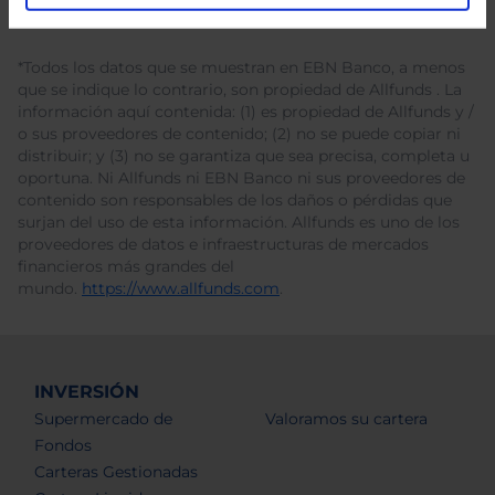
*Todos los datos que se muestran en EBN Banco, a menos
que se indique lo contrario, son propiedad de Allfunds . La
información aquí contenida: (1) es propiedad de Allfunds y /
o sus proveedores de contenido; (2) no se puede copiar ni
distribuir; y (3) no se garantiza que sea precisa, completa u
oportuna. Ni Allfunds ni EBN Banco ni sus proveedores de
contenido son responsables de los daños o pérdidas que
surjan del uso de esta información. Allfunds es uno de los
proveedores de datos e infraestructuras de mercados
financieros más grandes del
mundo.
https://www.allfunds.com
.
INVERSIÓN
Supermercado de
Valoramos su cartera
Fondos
Carteras Gestionadas