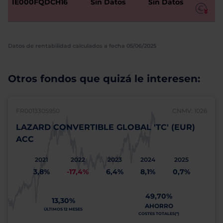
IE000FQDCH16
Sin Datos
Sin Datos
Datos de rentabilidad calculados a fecha 05/06/2025
Otros fondos que quizá le interesen:
FR0013305950
CNMV: 1026
LAZARD CONVERTIBLE GLOBAL 'TC' (EUR)
ACC
2021
2022
2023
2024
2025
3,8%
-17,4%
6,4%
8,1%
0,7%
49,70%
13,30%
AHORRO
ÚLTIMOS 12 MESES
COSTES TOTALES(*)