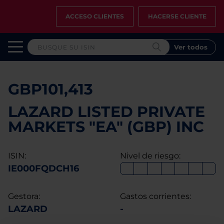
ACCESO CLIENTES
HACERSE CLIENTE
Ver todos
GBP101,413
LAZARD LISTED PRIVATE
MARKETS "EA" (GBP) INC
ISIN:
Nivel de riesgo:
IE000FQDCH16
Gestora:
Gastos corrientes:
LAZARD
-