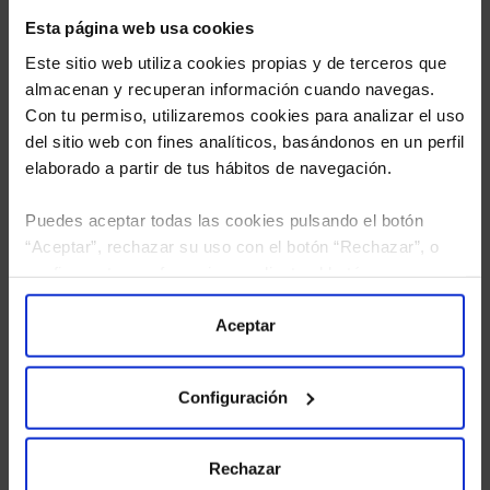
Esta página web usa cookies
Este sitio web utiliza cookies propias y de terceros que
almacenan y recuperan información cuando navegas.
Con tu permiso, utilizaremos cookies para analizar el uso
del sitio web con fines analíticos, basándonos en un perfil
elaborado a partir de tus hábitos de navegación.
Puedes aceptar todas las cookies pulsando el botón
“Aceptar”, rechazar su uso con el botón “Rechazar”, o
He leído
la política de privacidad
y consiento el
configurar tus preferencias mediante el botón
tratamiento de mis datos personales.
“Configuración”. Consulta nuestra
Política
de Cookies
para más información.
Aceptar
Configuración
Rechazar