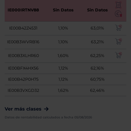
IE000IRTNV88
Sin Datos
Sin Datos
IE00B42Z4531
1,10%
63,01%
IE00B3WVRB16
1,10%
63,21%
IE00B3XLHR60
1,60%
62,25%
IE00BFX4HX56
1,12%
62,16%
IE00B42P0H75
1,12%
60,75%
IE00B3VXGD32
1,62%
62,46%
Ver más clases
Datos de rentabilidad calculados a fecha 05/08/2026