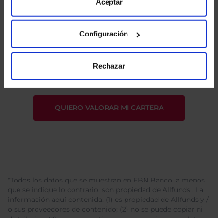
de Cookies
para más información.
Aceptar
Configuración
He leído
la política de privacidad
y consiento el
tratamiento de mis datos personales.
Rechazar
*Todos los datos que se muestran en EBN Banco, a menos
que se indique lo contrario, son propiedad de Allfunds . La
información aquí contenida: (1) es propiedad de Allfunds y /
o sus proveedores de contenido; (2) no se puede copiar ni