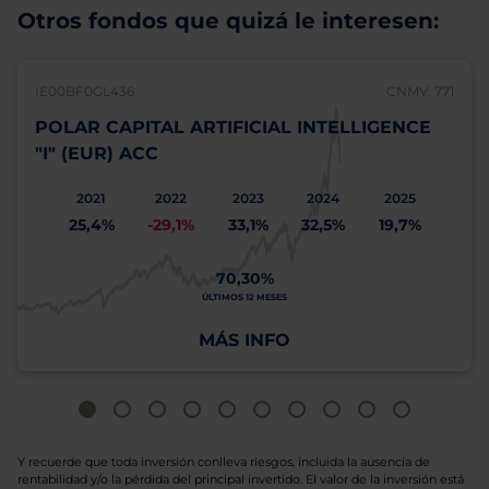
Otros fondos que quizá le interesen:
IE00BF0GL436
CNMV: 771
POLAR CAPITAL ARTIFICIAL INTELLIGENCE
"I" (EUR) ACC
2021
2022
2023
2024
2025
25,4%
-29,1%
33,1%
32,5%
19,7%
70,30%
ÚLTIMOS 12 MESES
MÁS INFO
Y recuerde que toda inversión conlleva riesgos, incluida la ausencia de
rentabilidad y/o la pérdida del principal invertido. El valor de la inversión está