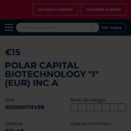
ACCESO CLIENTES
HACERSE CLIENTE
Ver todos
€15
POLAR CAPITAL
BIOTECHNOLOGY "I"
(EUR) INC A
ISIN:
Nivel de riesgo:
IE000IRTNV88
Gestora:
Gastos corrientes: