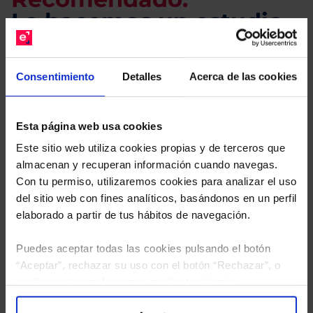
Le hacemos un estudio
gratuito de su cartera.
Consentimiento
Detalles
Acerca de las cookies
Descárguese el archivo
e indíquenos los ISINs de
sus Fondos y nuestros expertos le enviarán un
estudio gratuito de sus alternativas de Clases
Esta página web usa cookies
Limpias con las que podrá ahorrar en sus costes.
Este sitio web utiliza cookies propias y de terceros que
almacenan y recuperan información cuando navegas.
Con tu permiso, utilizaremos cookies para analizar el uso
del sitio web con fines analíticos, basándonos en un perfil
elaborado a partir de tus hábitos de navegación.
Puedes aceptar todas las cookies pulsando el botón
“Aceptar”, rechazar su uso con el botón “Rechazar”, o
configurar tus preferencias mediante el botón
“Configuración”. Consulta nuestra
Política