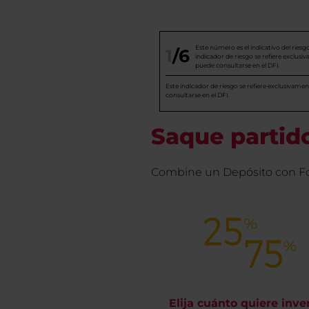
Este número es el indicativo del riesg
1
/6
indicador de riesgo se refiere exclusi
puede consultarse en el DFI.
Este indicador de riesgo se refiere exclusivamen
consultarse en el DFI.
Saque partido
Combine un Depósito con Fon
Elija cuánto quiere inver