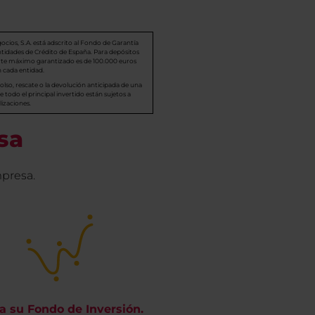
ios, S.A. está adscrito al Fondo de Garantía
tidades de Crédito de España. Para depósitos
orte máximo garantizado es de 100.000 euros
 cada entidad.
lso, rescate o la devolución anticipada de una
e todo el principal invertido están sujetos a
izaciones.
sa
presa.
ja su Fondo de Inversión.