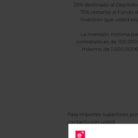
25% destinado al Depósito,
75% restante al Fondo 
Inversión que usted elij
La inversión mínima pa
contratarlo es de 100.00
máximo de 1.000.000€
Para importes superiores por 
contacto con usted.