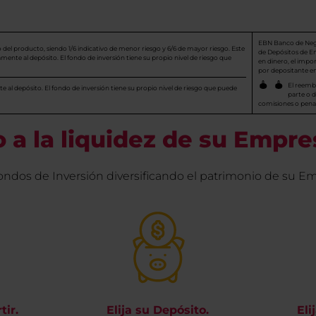
EBN Banco de Negoc
o del producto, siendo 1/6 indicativo de menor riesgo y 6/6 de mayor riesgo. Este
de Depósitos de En
vamente al depósito. El fondo de inversión tiene su propio nivel de riesgo que
en dinero, el imp
por depositante en
El reembo
te al depósito. El fondo de inversión tiene su propio nivel de riesgo que puede
parte o d
comisiones o penal
 a la liquidez de su Empre
dos de Inversión diversificando el patrimonio de su Em
tir.
Elija su Depósito.
Eli