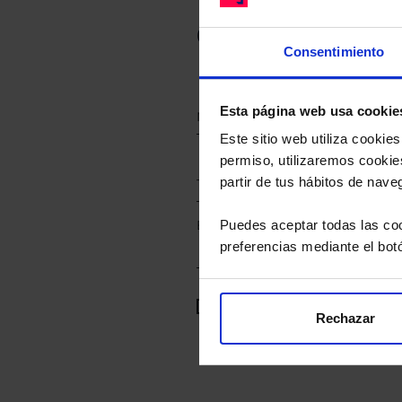
Complete esto
Consentimiento
Esta página web usa cookie
Este sitio web utiliza cooki
permiso, utilizaremos cookies
partir de tus hábitos de nave
Elija el perfil del fondo que le gu
Puedes aceptar todas las coo
preferencias mediante el bot
He leído
la política de privac
Rechazar
tratamiento de mis datos pe