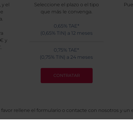
 y el
Seleccione el plazo o el tipo
Pue
de
que más le convenga.
a.
0,65% TAE*
ra
(0,65% TIN) a 12 meses
0€ y
.
0,75% TAE*
(0,75% TIN) a 24 meses
CONTRATAR
favor rellene el formulario o contacte con nosotros y un 