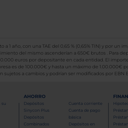
o a 1 año, con una TAE del 0,65 % (0,65% TIN) y por un im
ncimiento del mismo ascenderían a 650€ brutos . Para dep
0.000 euros por depositante en cada entidad. El importe
sa es de 100.000€ y hasta un máximo de 1.00.000€ por
án sujetos a cambios y podrían ser modificados por EBN 
AHORRO
FINA
 su
Depósitos
Cuenta corriente
Hipotec
Sinycon Plus
Cuenta de pago
Présta
Depósitos
básica
Présta
Combinados
Depósitos en
Présta