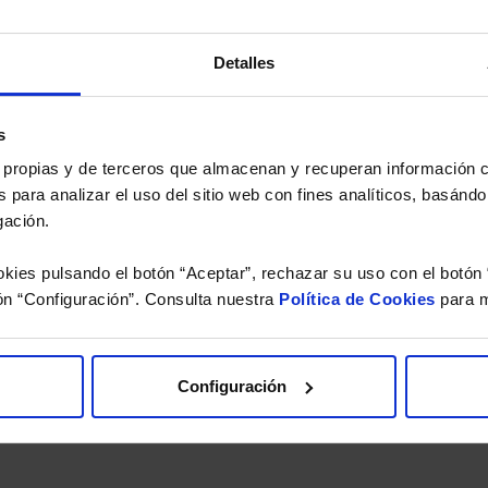
s datos para iniciar el pro
Detalles
s
es propias y de terceros que almacenan y recuperan información
Seleccione Depósito que le gu
 para analizar el uso del sitio web con fines analíticos, basándo
gación.
staría contratar
Qué importe desearía contrat
kies pulsando el botón “Aceptar”, rechazar su uso con el botón 
ón “Configuración”. Consulta nuestra
Política de Cookies
para m
idad
y consiento el
Configuración
rsonales.