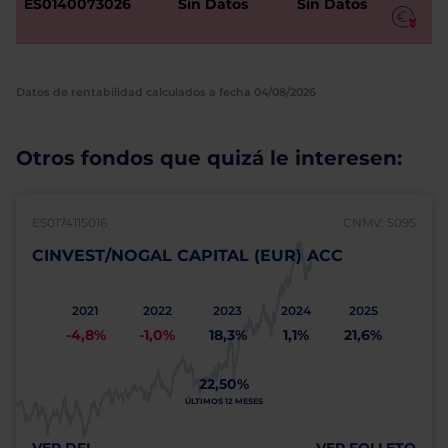
ES0140073026
Sin Datos
Sin Datos
Datos de rentabilidad calculados a fecha 04/08/2026
Otros fondos que quizá le interesen:
ES0174115016
CNMV: 5095
CINVEST/NOGAL CAPITAL (EUR) ACC
2021
2022
2023
2024
2025
-4,8%
-1,0%
18,3%
1,1%
21,6%
22,50%
ÚLTIMOS 12 MESES