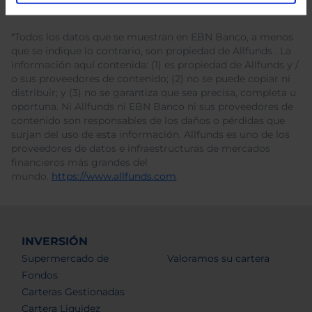
*Todos los datos que se muestran en EBN Banco, a menos
que se indique lo contrario, son propiedad de Allfunds . La
información aquí contenida: (1) es propiedad de Allfunds y /
o sus proveedores de contenido; (2) no se puede copiar ni
distribuir; y (3) no se garantiza que sea precisa, completa u
oportuna. Ni Allfunds ni EBN Banco ni sus proveedores de
contenido son responsables de los daños o pérdidas que
surjan del uso de esta información. Allfunds es uno de los
proveedores de datos e infraestructuras de mercados
financieros más grandes del
mundo.
https://www.allfunds.com
.
INVERSIÓN
Supermercado de
Valoramos su cartera
Fondos
Carteras Gestionadas
Cartera Liquidez