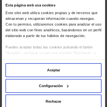
Esta página web usa cookies
Este sitio web utiliza cookies propias y de terceros que
almacenan y recuperan información cuando navegas.
Con tu permiso, utilizaremos cookies para analizar el uso
del sitio web con fines analíticos, basándonos en un perfil
elaborado a partir de tus hábitos de navegación.
Puedes aceptar todas las cookies pulsando el botón
He leído
la política de privacidad
y consiento el
“Aceptar”, rechazar su uso con el botón “Rechazar”, o
tratamiento de mis datos personales.
configurar tus preferencias mediante el botón
“Configuración”. Consulta nuestra
Política
de Cookies
para más información.
Aceptar
Configuración
Rechazar