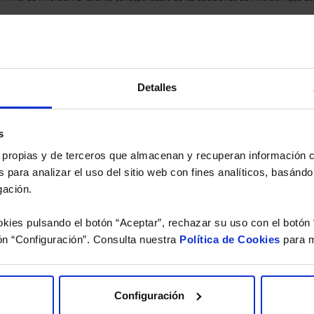
eferencia a los Valores Liquidativos del Fondo al cierre de la última sesión, y se cal
versión de dividendos si el fondo es de reparto. Todas las rentabilidades mostradas es
Detalles
o.
 estudio gratuito de su ca
s
es propias y de terceros que almacenan y recuperan información
 para analizar el uso del sitio web con fines analíticos, basándo
íquenos los ISINs de sus Fondos y nuestros expertos le e
gación.
 Limpias con las que podrá ahorrar en sus costes.
kies pulsando el botón “Aceptar”, rechazar su uso con el botón 
ón “Configuración”. Consulta nuestra
Política de Cookies
para m
Configuración