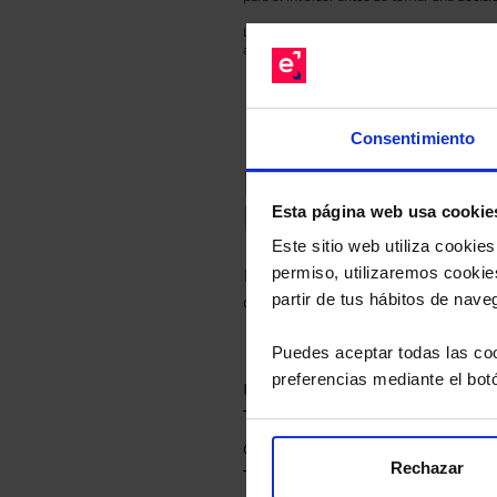
Los datos de rentabilidad mostrados hacen r
anterior a Valor Liquidativo actual con rein
Consentimiento
Recomendad
Le hacemos un
Esta página web usa cookie
Este sitio web utiliza cooki
permiso, utilizaremos cookies
Descárguese el archivo
e ind
partir de tus hábitos de nave
de sus alternativas de Clases
Puedes aceptar todas las coo
preferencias mediante el bot
Rechazar