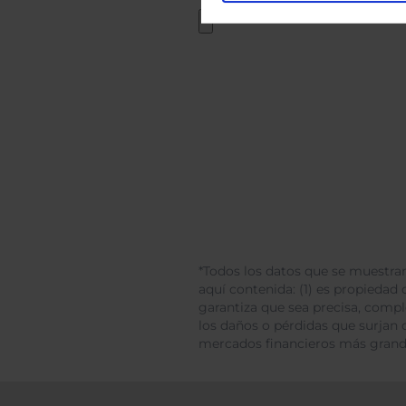
*Todos los datos que se muestran
aquí contenida: (1) es propiedad d
garantiza que sea precisa, comp
los daños o pérdidas que surjan 
mercados financieros más gran