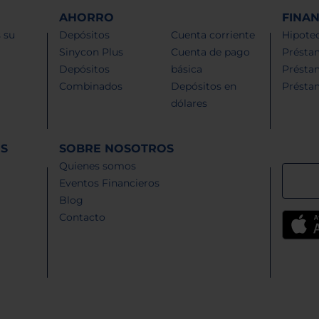
AHORRO
FINA
 su
Depósitos
Cuenta corriente
Hipotec
Sinycon Plus
Cuenta de pago
Présta
Depósitos
básica
Présta
Combinados
Depósitos en
Présta
dólares
ES
SOBRE NOSOTROS
Quienes somos
Eventos Financieros
Blog
Contacto