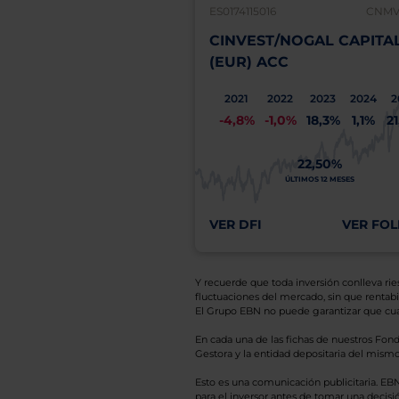
ES0174115016
CNMV:
CINVEST/NOGAL CAPITA
(EUR) ACC
2021
2022
2023
2024
2
-4,8%
-1,0%
18,3%
1,1%
2
22,50%
ÚLTIMOS 12 MESES
VER DFI
VER FOL
Y recuerde que toda inversión conlleva riesg
fluctuaciones del mercado, sin que rentabil
El Grupo EBN no puede garantizar que cual
En cada una de las fichas de nuestros Fond
Gestora y la entidad depositaria del mismo 
Esto es una comunicación publicitaria. E
para el inversor antes de tomar una decisió