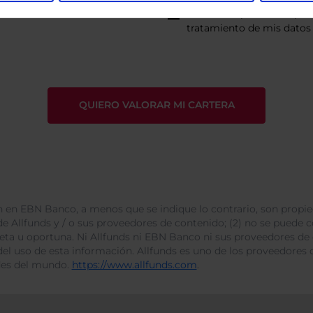
He leído
la política de pri
tratamiento de mis datos 
 en EBN Banco, a menos que se indique lo contrario, son propie
e Allfunds y / o sus proveedores de contenido; (2) no se puede cop
leta u oportuna. Ni Allfunds ni EBN Banco ni sus proveedores de
del uso de esta información. Allfunds es uno de los proveedores d
des del mundo.
https://www.allfunds.com
.