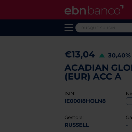
€13,04
30,40
ACADIAN GLOB
(EUR) ACC A
ISIN:
Ni
IE000I8HOLN8
Gestora:
Ga
RUSSELL
-