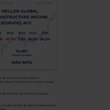
BZ17BL29
CNMV: 267
 MELLON GLOBAL
RASTRUCTURE INCOME
 (EURHDG) ACC
1
2022
2023
2024
2025
1%
-10,7%
7,5%
10,2%
34,5%
15,48%
ÚLTIMOS 12 MESES
MÁS INFO
r de la inversión está sujeto a
es futuras. Toda inversión implica riesgo.
o de Inversión, así como la Sociedad
eto y el documento de datos fundamentales
opte.