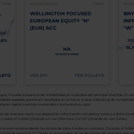
 5095
IE00BF4JDM02
CNMV:
IE00
L
WELLINGTON FOCUSED
BNY
EUROPEAN EQUITY "N"
INF
(EUR) ACC
"W"
025
1,6%
202
14,
N/A
ÚLTIMOS 12 MESES
LETO
VER DFI
VER FOLLETO
os, incluida la ausencia de rentabilidad y/o la pérdida del principal invertido. El valo
idades pasadas garanticen resultados en el futuro ni sean indicativas de rentabilidad
quier capital invertido mantendrá o aumentará su valor.
os de Inversión tiene a su disposición información completa y relativa a dicho Fond
y sobre el Folleto (clicando en «ver informe») y el DFI (clicando en «ver ficha»).
BN no está recomendando la compra de estos Fondos en concreto. Consulte el foll
n final de inversión. El Cliente es responsable de las decisiones de inversión que ad