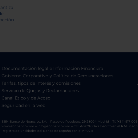
Documentación legal e Información Financiera
Gobierno Corporativo y Política de Remuneraciones
Tarifas, tipos de interés y comisiones
Servicio de Quejas y Reclamaciones
Canal Ético y de Acoso
Seguridad en la web
EBN Banco de Negocios, S.A. – Paseo de Recoletos, 29 28004 Madrid – Tf. (+34) 917 009 
www.ebnbanco.com – info@ebnbanco.com – CIF: A-28763043 Inscrito en el R.M. Madrid, T
Registro de Entidades del Banco de España con el nº 0211