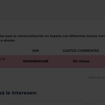
les para la comercialización en España con diferentes Gastos Corri
e ahorrar.
ISIN
GASTOS CORRIENTES
"I"
IE000I8HOLN8
Sin Datos
Datos de re
á le interesen: