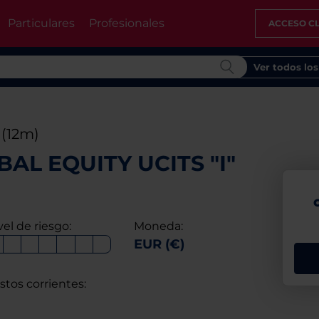
Particulares
Profesionales
ACCESO CL
Ver todos lo
%
(12m)
AL EQUITY UCITS "I"
vel de riesgo:
Moneda:
EUR (€)
stos corrientes: