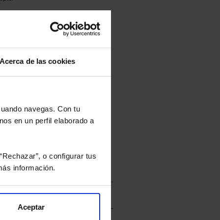
culan de Valor Liquidativo de la sesión
tán en la divisa Euro.
Acerca de las cookies
rtera.
 cuando navegas. Con tu
nos en un perfil elaborado a
nviarán un estudio gratuito
“Rechazar”, o configurar tus
ás información.
Aceptar