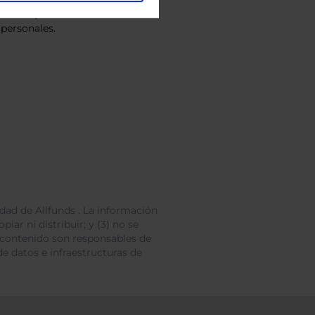
vacidad
y consiento el
personales.
dad de Allfunds . La información
iar ni distribuir; y (3) no se
 contenido son responsables de
e datos e infraestructuras de