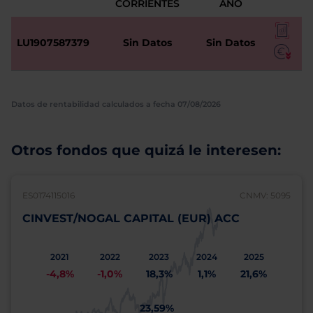
CORRIENTES
AÑO
LU1907587379
Sin Datos
Sin Datos
Datos de rentabilidad calculados a fecha 07/08/2026
Otros fondos que quizá le interesen:
ES0174115016
CNMV: 5095
CINVEST/NOGAL CAPITAL (EUR) ACC
2021
2022
2023
2024
2025
-4,8%
-1,0%
18,3%
1,1%
21,6%
23,59%