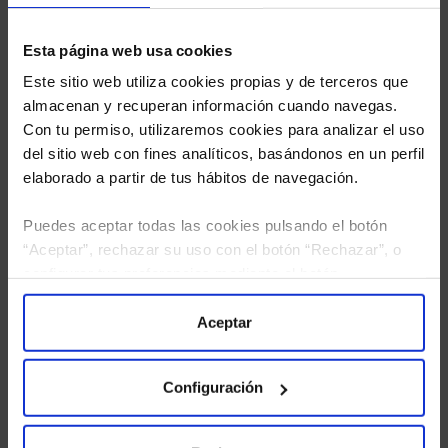
Esta página web usa cookies
Este sitio web utiliza cookies propias y de terceros que
almacenan y recuperan información cuando navegas.
Con tu permiso, utilizaremos cookies para analizar el uso
del sitio web con fines analíticos, basándonos en un perfil
elaborado a partir de tus hábitos de navegación.
Puedes aceptar todas las cookies pulsando el botón
“Aceptar”, rechazar su uso con el botón “Rechazar”, o
configurar tus preferencias mediante el botón
He leído
la política de privacidad
y consiento el
“Configuración”. Consulta nuestra
Política
tratamiento de mis datos personales.
de Cookies
para más información.
Aceptar
Configuración