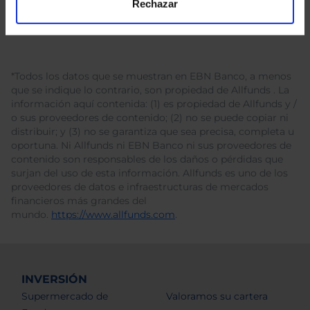
Rechazar
*Todos los datos que se muestran en EBN Banco, a menos
que se indique lo contrario, son propiedad de Allfunds . La
información aquí contenida: (1) es propiedad de Allfunds y /
o sus proveedores de contenido; (2) no se puede copiar ni
distribuir; y (3) no se garantiza que sea precisa, completa u
oportuna. Ni Allfunds ni EBN Banco ni sus proveedores de
contenido son responsables de los daños o pérdidas que
surjan del uso de esta información. Allfunds es uno de los
proveedores de datos e infraestructuras de mercados
financieros más grandes del
mundo.
https://www.allfunds.com
.
INVERSIÓN
Supermercado de
Valoramos su cartera