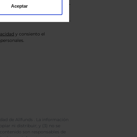
Aceptar
vacidad
y consiento el
personales.
dad de Allfunds . La información
iar ni distribuir; y (3) no se
 contenido son responsables de