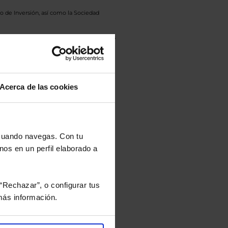
o de Inversión, así como la Sociedad
eto y el documento de datos fundamentales
opte.
culan de Valor Liquidativo de la sesión
tán en la divisa Euro.
Acerca de las cookies
 cuando navegas. Con tu
rtera.
nos en un perfil elaborado a
nviarán un estudio gratuito
“Rechazar”, o configurar tus
ás información.