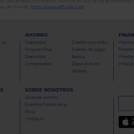
del uso de esta información. Allfunds es uno de los proveedores d
des del mundo.
https://www.allfunds.com
.
AHORRO
FINA
 su
Depósitos
Cuenta corriente
Hipotec
Sinycon Plus
Cuenta de pago
Présta
Depósitos
básica
Présta
Combinados
Depósitos en
Présta
dólares
ES
SOBRE NOSOTROS
Quienes somos
Eventos Financieros
Blog
Contacto