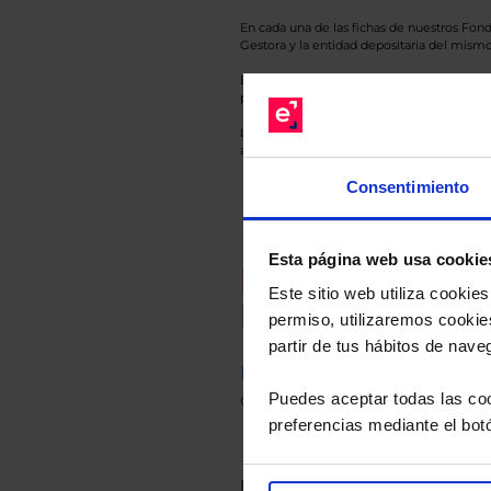
En cada una de las fichas de nuestros Fond
Gestora y la entidad depositaria del mismo 
Esto es una comunicación publicitaria. E
para el inversor antes de tomar una decisió
Los datos de rentabilidad mostrados hacen r
anterior a Valor Liquidativo actual con rein
Consentimiento
Esta página web usa cookie
Recomendad
Este sitio web utiliza cooki
Le hacemos un
permiso, utilizaremos cookies
partir de tus hábitos de nave
Descárguese el archivo
e ind
de sus alternativas de Clases
Puedes aceptar todas las coo
preferencias mediante el bot