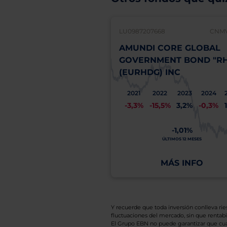
LU0987207668
CNMV
AMUNDI CORE GLOBAL
GOVERNMENT BOND "RH
(EURHDG) INC
2021
2022
2023
2024
-3,3%
-15,5%
3,2%
-0,3%
-1,01%
ÚLTIMOS 12 MESES
MÁS INFO
Y recuerde que toda inversión conlleva riesg
fluctuaciones del mercado, sin que rentabil
El Grupo EBN no puede garantizar que cual