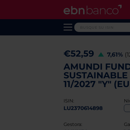
€52,59
7,61%
(
AMUNDI FUND
SUSTAINABLE 
11/2027 "Y" (E
ISIN:
Ni
LU2370614898
Gestora:
Ga