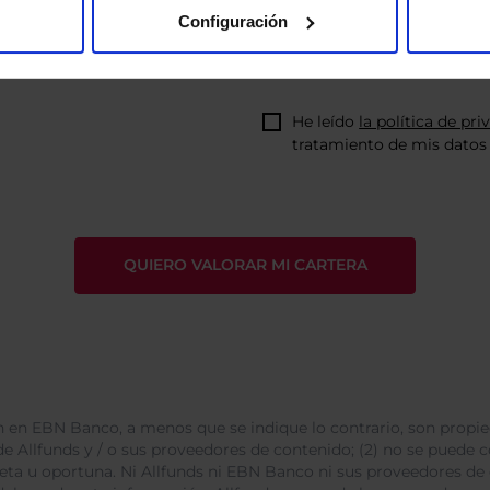
Configuración
He leído
la política de pri
tratamiento de mis datos 
 en EBN Banco, a menos que se indique lo contrario, son propie
e Allfunds y / o sus proveedores de contenido; (2) no se puede cop
leta u oportuna. Ni Allfunds ni EBN Banco ni sus proveedores de