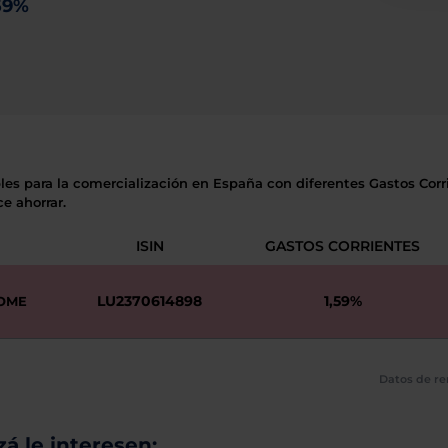
59%
les para la comercialización en España con diferentes Gastos Corri
e ahorrar.
ISIN
GASTOS CORRIENTES
LU2370614898
1,59%
COME
Datos de re
á le interesen: