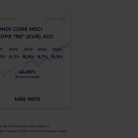
87205969
CNMV: 1495
LU0987206181
NDI CORE MSCI
AMUNDI CORE MSC
OPE "RE" (EUR) ACC
EUROPE "RE" (EUR)
21
2022
2023
2024
2025
2021
2022
2023
2
3%
-9,3%
15,9%
8,7%
19,5%
25,3%
-9,3%
15,9%
8
24,80%
1
24,79%
ÚLTIMOS 12 MESES
A
ÚLTIMOS 12 MESES
COSTE
MÁS INFO
MÁS INFO
r de la inversión está sujeto a
es futuras. Toda inversión implica riesgo.