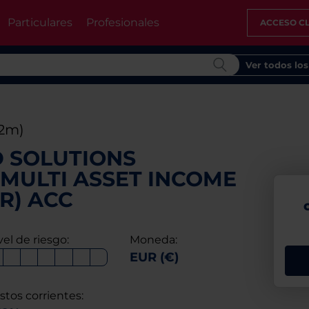
Particulares
Profesionales
ACCESO CL
Ver todos lo
12m)
 SOLUTIONS
MULTI ASSET INCOME
UR) ACC
vel de riesgo:
Moneda:
EUR (€)
stos corrientes: