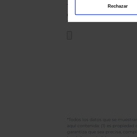
Rechazar
*Todos los datos que se muestran
aquí contenida: (1) es propiedad d
garantiza que sea precisa, comp