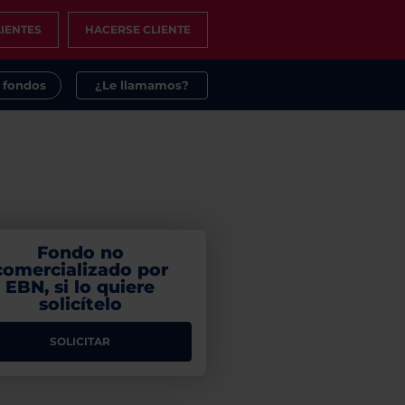
IENTES
HACERSE CLIENTE
s fondos
¿Le llamamos?
Fondo no
comercializado por
EBN, si lo quiere
solicítelo
SOLICITAR