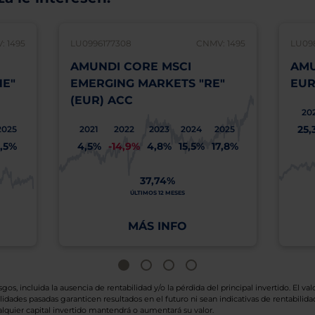
: 1495
LU0996177308
CNMV: 1495
LU09
AMUNDI CORE MSCI
AMU
E"
EMERGING MARKETS "RE"
EUR
(EUR) ACC
20
25,
2025
2021
2022
2023
2024
2025
1,5%
4,5%
-14,9%
4,8%
15,5%
17,8%
37,74%
ÚLTIMOS 12 MESES
MÁS INFO
os, incluida la ausencia de rentabilidad y/o la pérdida del principal invertido. El valo
idades pasadas garanticen resultados en el futuro ni sean indicativas de rentabilidad
quier capital invertido mantendrá o aumentará su valor.