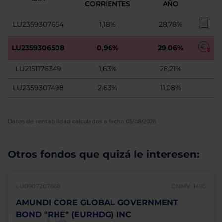
CORRIENTES
AÑO
LU2359307654
1,18%
28,78%
LU2359306508
0,96%
29,06%
LU2151176349
1,63%
28,21%
LU2359307498
2,63%
11,08%
Datos de rentabilidad calculados a fecha 05/08/2026
Otros fondos que quizá le interesen:
LU0987207668
CNMV: 1495
AMUNDI CORE GLOBAL GOVERNMENT
BOND "RHE" (EURHDG) INC