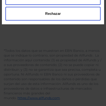
Rechazar
*Todos los datos que se muestran en EBN Banco, a menos
que se indique lo contrario, son propiedad de Allfunds . La
información aquí contenida: (1) es propiedad de Allfunds y /
o sus proveedores de contenido; (2) no se puede copiar ni
distribuir; y (3) no se garantiza que sea precisa, completa u
oportuna. Ni Allfunds ni EBN Banco ni sus proveedores de
contenido son responsables de los daños o pérdidas que
surjan del uso de esta información. Allfunds es uno de los
proveedores de datos e infraestructuras de mercados
financieros más grandes del
mundo.
https://www.allfunds.com
.