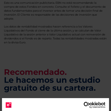
Esto es una comunicación publicitaria. EBN no está recomendando la
compra de estos Fondos en concreto. Consulte el folleto y el documento de
datos fundamentales para el inversor antes de tomar una decisión final de
inversión. El Cliente es responsable de las decisiones de inversión que
adopte.
Los datos de rentabilidad mostrados hacen referencia a los Valores
Liquidativos del Fondo al cierre de la última sesión, y se calculan de Valor
Liquidativo de la sesión anterior a Valor Liquidativo actual con reinversión de
dividendos si el fondo es de reparto. Todas las rentabilidades mostradas están
en la divisa Euro.
Recomendado.
Le hacemos un estudio
gratuito de su cartera.
Descárguese el archivo
e indíquenos los ISINs de
sus Fondos y nuestros expertos le enviarán un