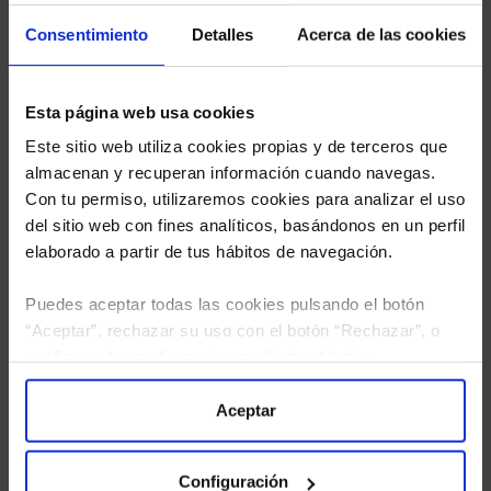
estudio gratuito de sus alternativas de Clases
Limpias con las que podrá ahorrar en sus costes.
Consentimiento
Detalles
Acerca de las cookies
Esta página web usa cookies
Este sitio web utiliza cookies propias y de terceros que
almacenan y recuperan información cuando navegas.
Con tu permiso, utilizaremos cookies para analizar el uso
del sitio web con fines analíticos, basándonos en un perfil
elaborado a partir de tus hábitos de navegación.
Puedes aceptar todas las cookies pulsando el botón
“Aceptar”, rechazar su uso con el botón “Rechazar”, o
configurar tus preferencias mediante el botón
“Configuración”. Consulta nuestra
Política
de Cookies
para más información.
Aceptar
He leído
la política de privacidad
y consiento el
tratamiento de mis datos personales.
Configuración