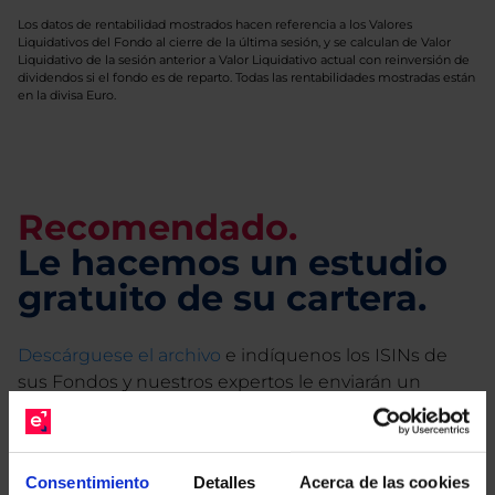
Los datos de rentabilidad mostrados hacen referencia a los Valores
Liquidativos del Fondo al cierre de la última sesión, y se calculan de Valor
Liquidativo de la sesión anterior a Valor Liquidativo actual con reinversión de
dividendos si el fondo es de reparto. Todas las rentabilidades mostradas están
en la divisa Euro.
Recomendado.
Le hacemos un estudio
gratuito de su cartera.
Descárguese el archivo
e indíquenos los ISINs de
sus Fondos y nuestros expertos le enviarán un
estudio gratuito de sus alternativas de Clases
Limpias con las que podrá ahorrar en sus costes.
Consentimiento
Detalles
Acerca de las cookies