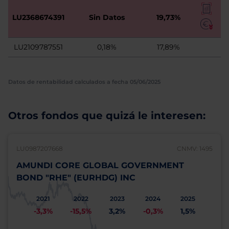
LU2368674391
Sin Datos
19,73%
LU2109787551
0,18%
17,89%
Datos de rentabilidad calculados a fecha 05/06/2025
Otros fondos que quizá le interesen:
LU0987207668
CNMV: 1495
AMUNDI CORE GLOBAL GOVERNMENT
BOND "RHE" (EURHDG) INC
2021
2022
2023
2024
2025
-3,3%
-15,5%
3,2%
-0,3%
1,5%