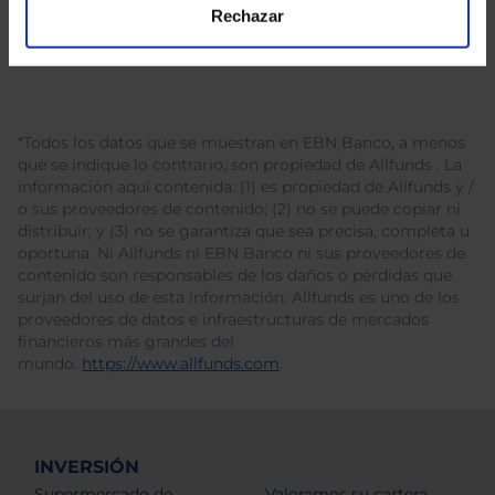
Rechazar
*Todos los datos que se muestran en EBN Banco, a menos
que se indique lo contrario, son propiedad de Allfunds . La
información aquí contenida: (1) es propiedad de Allfunds y /
o sus proveedores de contenido; (2) no se puede copiar ni
distribuir; y (3) no se garantiza que sea precisa, completa u
oportuna. Ni Allfunds ni EBN Banco ni sus proveedores de
contenido son responsables de los daños o pérdidas que
surjan del uso de esta información. Allfunds es uno de los
proveedores de datos e infraestructuras de mercados
financieros más grandes del
mundo.
https://www.allfunds.com
.
INVERSIÓN
Supermercado de
Valoramos su cartera