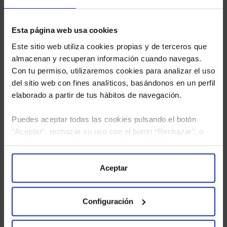
Esta página web usa cookies
Este sitio web utiliza cookies propias y de terceros que
almacenan y recuperan información cuando navegas.
Con tu permiso, utilizaremos cookies para analizar el uso
del sitio web con fines analíticos, basándonos en un perfil
elaborado a partir de tus hábitos de navegación.
Puedes aceptar todas las cookies pulsando el botón
“Aceptar”, rechazar su uso con el botón “Rechazar”, o
configurar tus preferencias mediante el botón
He leído
la política de privacidad
y consiento el
“Configuración”. Consulta nuestra
Política
tratamiento de mis datos personales.
de Cookies
para más información.
Aceptar
Configuración