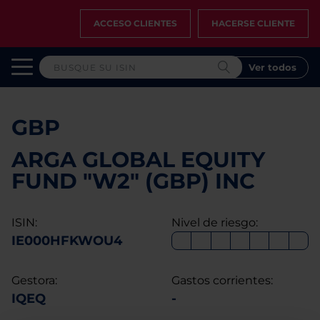
ACCESO CLIENTES
HACERSE CLIENTE
Ver todos
GBP
ARGA GLOBAL EQUITY
FUND "W2" (GBP) INC
ISIN:
Nivel de riesgo:
IE000HFKWOU4
Gestora:
Gastos corrientes:
IQEQ
-