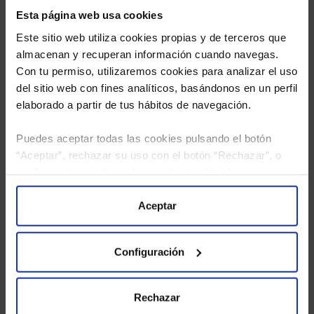
Esta página web usa cookies
Este sitio web utiliza cookies propias y de terceros que
almacenan y recuperan información cuando navegas.
Con tu permiso, utilizaremos cookies para analizar el uso
del sitio web con fines analíticos, basándonos en un perfil
elaborado a partir de tus hábitos de navegación.
Puedes aceptar todas las cookies pulsando el botón
He leído
la política de privacidad
y consiento el
“Aceptar”, rechazar su uso con el botón “Rechazar”, o
tratamiento de mis datos personales.
configurar tus preferencias mediante el botón
“Configuración”. Consulta nuestra
Política
de Cookies
para más información.
Aceptar
Configuración
Rechazar