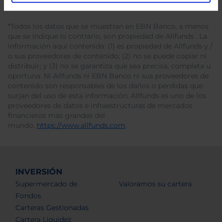
*Todos los datos que se muestran en EBN Banco, a menos
que se indique lo contrario, son propiedad de Allfunds . La
información aquí contenida: (1) es propiedad de Allfunds y /
o sus proveedores de contenido; (2) no se puede copiar ni
distribuir; y (3) no se garantiza que sea precisa, completa u
oportuna. Ni Allfunds ni EBN Banco ni sus proveedores de
contenido son responsables de los daños o pérdidas que
surjan del uso de esta información. Allfunds es uno de los
proveedores de datos e infraestructuras de mercados
financieros más grandes del
mundo.
https://www.allfunds.com
.
INVERSIÓN
Supermercado de
Valoramos su cartera
Fondos
Carteras Gestionadas
Cartera Liquidez