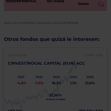
IE000HFKWOU4
Sin Datos
Datos
Datos de rentabilidad calculados a fecha 09/08/2026
Otros fondos que quizá le interesen:
ES0174115016
CNMV: 5095
CINVEST/NOGAL CAPITAL (EUR) ACC
2021
2022
2023
2024
2025
-4,8%
-1,0%
18,3%
1,1%
21,6%
22,50%
ÚLTIMOS 12 MESES