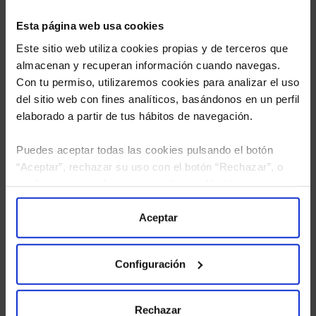
Esta página web usa cookies
Este sitio web utiliza cookies propias y de terceros que
almacenan y recuperan información cuando navegas.
Con tu permiso, utilizaremos cookies para analizar el uso
del sitio web con fines analíticos, basándonos en un perfil
elaborado a partir de tus hábitos de navegación.
Puedes aceptar todas las cookies pulsando el botón
“Aceptar”, rechazar su uso con el botón “Rechazar”, o
He leído
la política de privacidad
y consiento el
configurar tus preferencias mediante el botón
tratamiento de mis datos personales.
“Configuración”. Consulta nuestra
Política
de Cookies
para más información.
Aceptar
Configuración
Rechazar