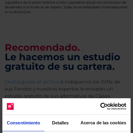
Liquidativo de la sesión anterior a Valor Liquidativo actual con reinversión de
dividendos si el fondo es de reparto. Todas las rentabilidades mostradas están
en la divisa Euro.
Recomendado.
Le hacemos un estudio
gratuito de su cartera.
Descárguese el archivo
e indíquenos los ISINs de
sus Fondos y nuestros expertos le enviarán un
estudio gratuito de sus alternativas de Clases
Limpias con las que podrá ahorrar en sus costes.
Consentimiento
Detalles
Acerca de las cookies