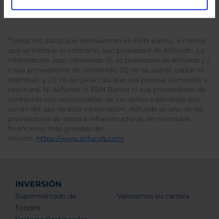
*Todos los datos que se muestran en EBN Banco, a menos
que se indique lo contrario, son propiedad de Allfunds . La
información aquí contenida: (1) es propiedad de Allfunds y /
o sus proveedores de contenido; (2) no se puede copiar ni
distribuir; y (3) no se garantiza que sea precisa, completa u
oportuna. Ni Allfunds ni EBN Banco ni sus proveedores de
contenido son responsables de los daños o pérdidas que
surjan del uso de esta información. Allfunds es uno de los
proveedores de datos e infraestructuras de mercados
financieros más grandes del
mundo.
https://www.allfunds.com
.
INVERSIÓN
Supermercado de
Valoramos su cartera
Fondos