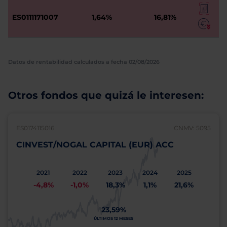
ES0111171007
1,64%
16,81%
Datos de rentabilidad calculados a fecha 02/08/2026
Otros fondos que quizá le interesen:
ES0174115016
CNMV: 5095
CINVEST/NOGAL CAPITAL (EUR) ACC
2021
2022
2023
2024
2025
-4,8%
-1,0%
18,3%
1,1%
21,6%
23,59%
ÚLTIMOS 12 MESES