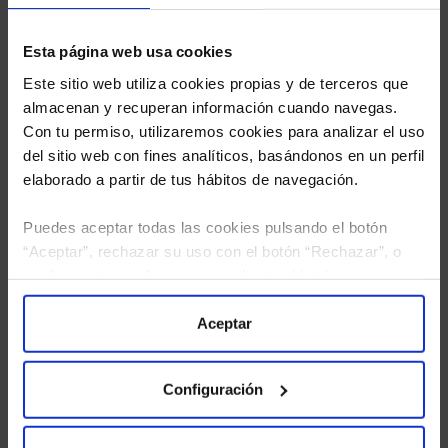
Esta página web usa cookies
Este sitio web utiliza cookies propias y de terceros que
almacenan y recuperan información cuando navegas.
Con tu permiso, utilizaremos cookies para analizar el uso
del sitio web con fines analíticos, basándonos en un perfil
elaborado a partir de tus hábitos de navegación.
Puedes aceptar todas las cookies pulsando el botón
“Aceptar”, rechazar su uso con el botón “Rechazar”, o
configurar tus preferencias mediante el botón
He leído
la política de privacidad
y consiento el
“Configuración”. Consulta nuestra
Política
tratamiento de mis datos personales.
de Cookies
para más información.
Aceptar
Configuración