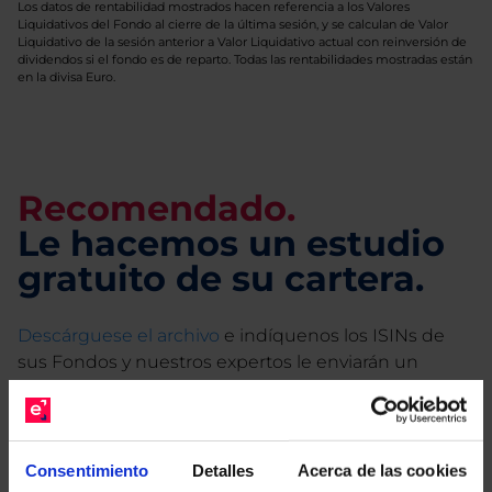
Los datos de rentabilidad mostrados hacen referencia a los Valores
Liquidativos del Fondo al cierre de la última sesión, y se calculan de Valor
Liquidativo de la sesión anterior a Valor Liquidativo actual con reinversión de
dividendos si el fondo es de reparto. Todas las rentabilidades mostradas están
en la divisa Euro.
Recomendado.
Le hacemos un estudio
gratuito de su cartera.
Descárguese el archivo
e indíquenos los ISINs de
sus Fondos y nuestros expertos le enviarán un
estudio gratuito de sus alternativas de Clases
Limpias con las que podrá ahorrar en sus costes.
Consentimiento
Detalles
Acerca de las cookies