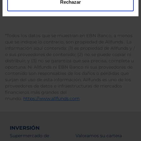
Rechazar
*Todos los datos que se muestran en EBN Banco, a menos
que se indique lo contrario, son propiedad de Allfunds . La
información aquí contenida: (1) es propiedad de Allfunds y /
o sus proveedores de contenido; (2) no se puede copiar ni
distribuir; y (3) no se garantiza que sea precisa, completa u
oportuna. Ni Allfunds ni EBN Banco ni sus proveedores de
contenido son responsables de los daños o pérdidas que
surjan del uso de esta información. Allfunds es uno de los
proveedores de datos e infraestructuras de mercados
financieros más grandes del
mundo.
https://www.allfunds.com
.
INVERSIÓN
Supermercado de
Valoramos su cartera