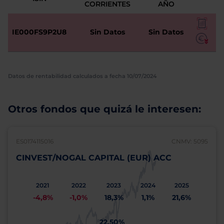
CORRIENTES
AÑO
IE000FS9P2U8
Sin Datos
Sin Datos
Datos de rentabilidad calculados a fecha 10/07/2024
Otros fondos que quizá le interesen:
ES0174115016
CNMV: 5095
CINVEST/NOGAL CAPITAL (EUR) ACC
2021
2022
2023
2024
2025
-4,8%
-1,0%
18,3%
1,1%
21,6%
22,50%