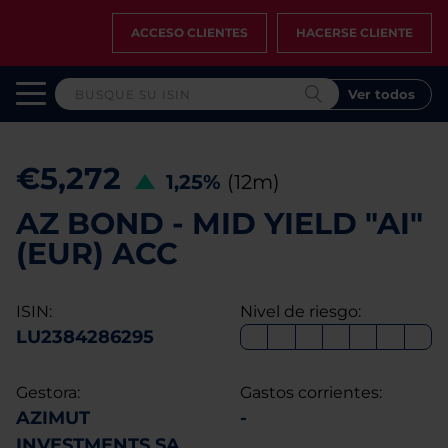
ACCESO CLIENTES
HACERSE CLIENTE
Ver todos
€5,272
1,25%
(12m)
AZ BOND - MID YIELD "AI"
(EUR) ACC
ISIN:
Nivel de riesgo:
LU2384286295
Gestora:
Gastos corrientes:
AZIMUT
-
INVESTMENTS SA