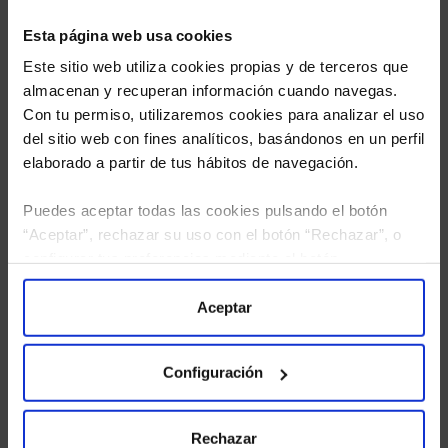
Esta página web usa cookies
Este sitio web utiliza cookies propias y de terceros que
almacenan y recuperan información cuando navegas.
Con tu permiso, utilizaremos cookies para analizar el uso
del sitio web con fines analíticos, basándonos en un perfil
elaborado a partir de tus hábitos de navegación.
Puedes aceptar todas las cookies pulsando el botón
“Aceptar”, rechazar su uso con el botón “Rechazar”, o
He leído
la política de privacidad
y consiento el
configurar tus preferencias mediante el botón
tratamiento de mis datos personales.
“Configuración”. Consulta nuestra
Política
de Cookies
para más información.
Aceptar
Configuración
Rechazar