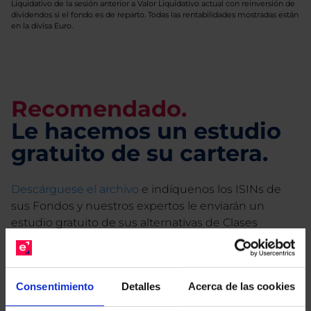
Liquidativo de la sesión anterior a Valor Liquidativo actual con reinversión de
dividendos si el fondo es de reparto. Todas las rentabilidades mostradas están
en la divisa Euro.
Recomendado.
Le hacemos un estudio
gratuito de su cartera.
Descárguese el archivo
e indíquenos los ISINs de
sus Fondos y nuestros expertos le enviarán un
estudio gratuito de sus alternativas de Clases
Limpias con las que podrá ahorrar en sus costes.
Consentimiento
Detalles
Acerca de las cookies