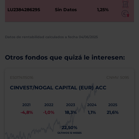
LU2384286295
Sin Datos
1,25%
Datos de rentabilidad calculados a fecha 04/06/2025
Otros fondos que quizá le interesen:
ES0174115016
CNMV: 5095
CINVEST/NOGAL CAPITAL (EUR) ACC
2021
2022
2023
2024
2025
-4,8%
-1,0%
18,3%
1,1%
21,6%
22,50%
ÚLTIMOS 12 MESES