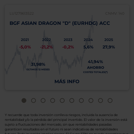
LU1279613522
CNMV: 140
BGF ASIAN DRAGON "D" (EURHDG) ACC
2021
2022
2023
2024
2025
-5,0%
-21,2%
-0,2%
5,6%
27,9%
41,94%
31,98%
AHORRO
ÚLTIMOS 12 MESES
COSTES TOTALES(*)
MÁS INFO
Y recuerde que toda inversión conlleva riesgos, incluida la ausencia de
rentabilidad y/o la pérdida del principal invertido. El valor de la inversión está
sujeto a fluctuaciones del mercado, sin que rentabilidades pasadas
garanticen resultados en el futuro ni sean indicativas de rentabilidades