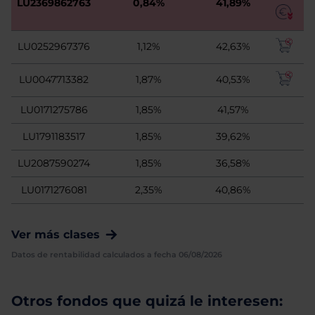
LU2369862763
0,84%
41,89%
LU0252967376
1,12%
42,63%
LU0047713382
1,87%
40,53%
LU0171275786
1,85%
41,57%
LU1791183517
1,85%
39,62%
LU2087590274
1,85%
36,58%
LU0171276081
2,35%
40,86%
Ver más clases
Datos de rentabilidad calculados a fecha 06/08/2026
Otros fondos que quizá le interesen: