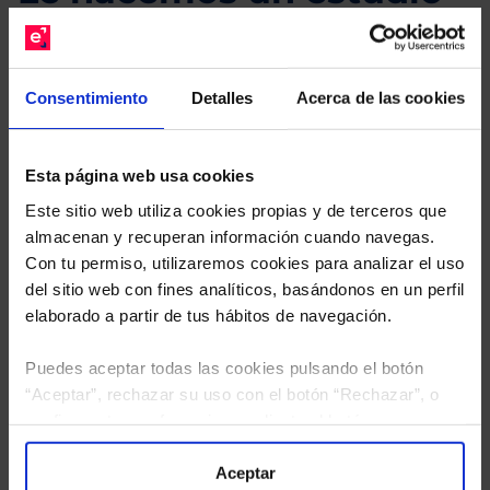
gratuito de su cartera.
Descárguese el archivo
e indíquenos los ISINs de
Consentimiento
Detalles
Acerca de las cookies
sus Fondos y nuestros expertos le enviarán un
estudio gratuito de sus alternativas de Clases
Limpias con las que podrá ahorrar en sus costes.
Esta página web usa cookies
Este sitio web utiliza cookies propias y de terceros que
almacenan y recuperan información cuando navegas.
Con tu permiso, utilizaremos cookies para analizar el uso
del sitio web con fines analíticos, basándonos en un perfil
elaborado a partir de tus hábitos de navegación.
Puedes aceptar todas las cookies pulsando el botón
“Aceptar”, rechazar su uso con el botón “Rechazar”, o
configurar tus preferencias mediante el botón
“Configuración”. Consulta nuestra
Política
de Cookies
para más información.
Aceptar