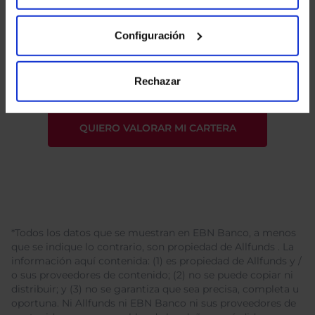
Configuración
He leído
la política de privacidad
y consiento el
tratamiento de mis datos personales.
Rechazar
*Todos los datos que se muestran en EBN Banco, a menos
que se indique lo contrario, son propiedad de Allfunds . La
información aquí contenida: (1) es propiedad de Allfunds y /
o sus proveedores de contenido; (2) no se puede copiar ni
distribuir; y (3) no se garantiza que sea precisa, completa u
oportuna. Ni Allfunds ni EBN Banco ni sus proveedores de