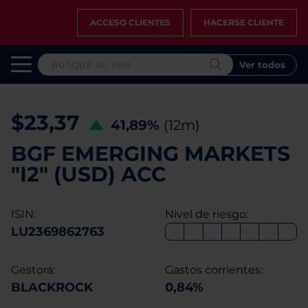
ACCESO CLIENTES
HACERSE CLIENTE
Ver todos
$23,37
41,89%
(12m)
BGF EMERGING MARKETS
"I2" (USD) ACC
ISIN:
Nivel de riesgo:
LU2369862763
Gestora:
Gastos corrientes:
BLACKROCK
0,84%