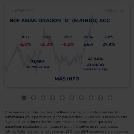
LU1279613522
CNMV: 140
BGF ASIAN DRAGON "D" (EURHDG) ACC
2021
2022
2023
2024
2025
-5,0%
-21,2%
-0,2%
5,6%
27,9%
41,94%
31,98%
AHORRO
ÚLTIMOS 12 MESES
COSTES TOTALES(*)
MÁS INFO
Y recuerde que toda inversión conlleva riesgos, incluida la ausencia de
rentabilidad y/o la pérdida del principal invertido. El valor de la inversión está
sujeto a fluctuaciones del mercado, sin que rentabilidades pasadas
garanticen resultados en el futuro ni sean indicativas de rentabilidades
futuras. Toda inversión implica riesgo. El Grupo EBN no puede garantizar que