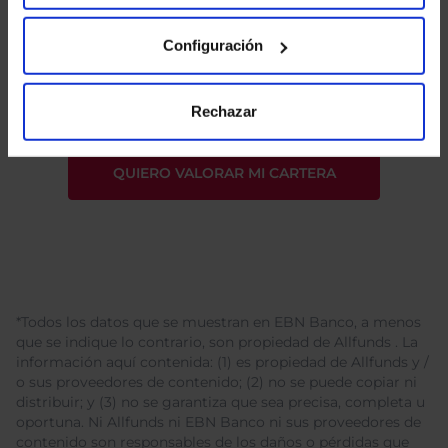
He leído
la política de privacidad
y consiento el
Configuración
tratamiento de mis datos personales.
Rechazar
*Todos los datos que se muestran en EBN Banco, a menos
que se indique lo contrario, son propiedad de Allfunds . La
información aquí contenida: (1) es propiedad de Allfunds y /
o sus proveedores de contenido; (2) no se puede copiar ni
distribuir; y (3) no se garantiza que sea precisa, completa u
oportuna. Ni Allfunds ni EBN Banco ni sus proveedores de
contenido son responsables de los daños o pérdidas que