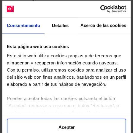
gratuito de su cartera.
Descárguese el archivo
e indíquenos los ISINs de
Consentimiento
Detalles
Acerca de las cookies
sus Fondos y nuestros expertos le enviarán un
estudio gratuito de sus alternativas de Clases
Limpias con las que podrá ahorrar en sus costes.
Esta página web usa cookies
Este sitio web utiliza cookies propias y de terceros que
almacenan y recuperan información cuando navegas.
Con tu permiso, utilizaremos cookies para analizar el uso
del sitio web con fines analíticos, basándonos en un perfil
elaborado a partir de tus hábitos de navegación.
Puedes aceptar todas las cookies pulsando el botón
“Aceptar”, rechazar su uso con el botón “Rechazar”, o
configurar tus preferencias mediante el botón
“Configuración”. Consulta nuestra
Política
de Cookies
para más información.
Aceptar