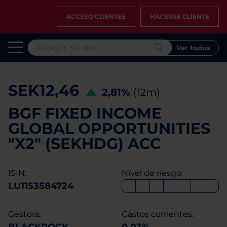
ACCESO CLIENTES
HACERSE CLIENTE
Ver todos
SEK12,46
2,81%
(12m)
BGF FIXED INCOME
GLOBAL OPPORTUNITIES
"X2" (SEKHDG) ACC
ISIN:
Nivel de riesgo:
LU1153584724
Gestora:
Gastos corrientes: