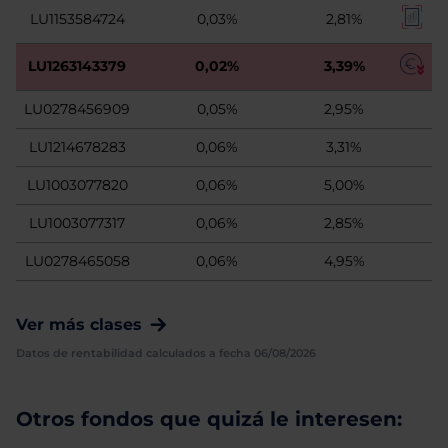
LU1153584724
0,03%
2,81%
LU1263143379
0,02%
3,39%
LU0278456909
0,05%
2,95%
LU1214678283
0,06%
3,31%
LU1003077820
0,06%
5,00%
LU1003077317
0,06%
2,85%
LU0278465058
0,06%
4,95%
Ver más clases
Datos de rentabilidad calculados a fecha 06/08/2026
Otros fondos que quizá le interesen: