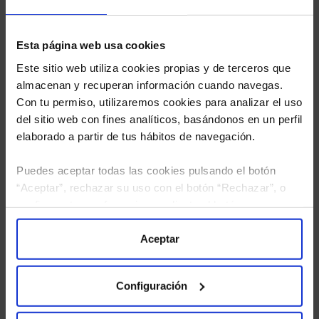
Esta página web usa cookies
Este sitio web utiliza cookies propias y de terceros que
almacenan y recuperan información cuando navegas.
Con tu permiso, utilizaremos cookies para analizar el uso
del sitio web con fines analíticos, basándonos en un perfil
elaborado a partir de tus hábitos de navegación.
Puedes aceptar todas las cookies pulsando el botón
“Aceptar”, rechazar su uso con el botón “Rechazar”, o
configurar tus preferencias mediante el botón
He leído
la política de privacidad
y consiento el
“Configuración”. Consulta nuestra
Política
tratamiento de mis datos personales.
de Cookies
para más información.
Aceptar
Configuración