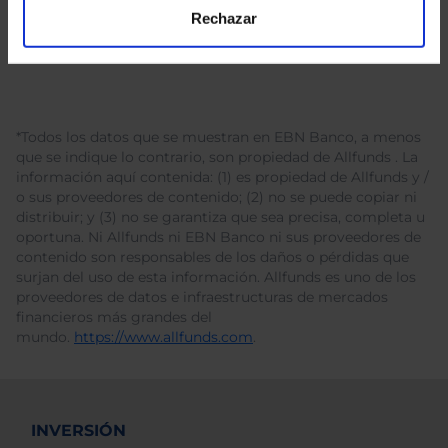
Rechazar
*Todos los datos que se muestran en EBN Banco, a menos
que se indique lo contrario, son propiedad de Allfunds . La
información aquí contenida: (1) es propiedad de Allfunds y /
o sus proveedores de contenido; (2) no se puede copiar ni
distribuir; y (3) no se garantiza que sea precisa, completa u
oportuna. Ni Allfunds ni EBN Banco ni sus proveedores de
contenido son responsables de los daños o pérdidas que
surjan del uso de esta información. Allfunds es uno de los
proveedores de datos e infraestructuras de mercados
financieros más grandes del
mundo.
https://www.allfunds.com
.
INVERSIÓN