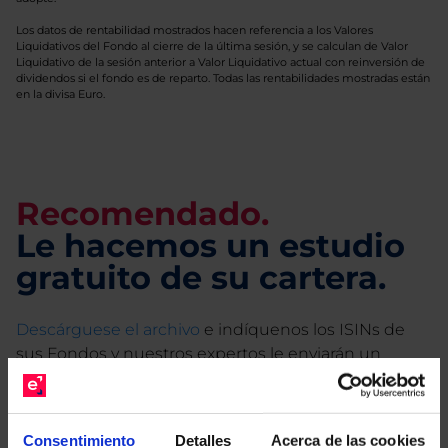
Los datos de rentabilidad mostrados hacen referencia a los Valores
Liquidativos del Fondo al cierre de la última sesión, y se calculan de Valor
Liquidativo de la sesión anterior a Valor Liquidativo actual con reinversión de
dividendos si el fondo es de reparto. Todas las rentabilidades mostradas están
en la divisa Euro.
Recomendado.
Le hacemos un estudio
gratuito de su cartera.
Descárguese el archivo
e indíquenos los ISINs de
sus Fondos y nuestros expertos le enviarán un
estudio gratuito de sus alternativas de Clases
Limpias con las que podrá ahorrar en sus costes.
Consentimiento
Detalles
Acerca de las cookies