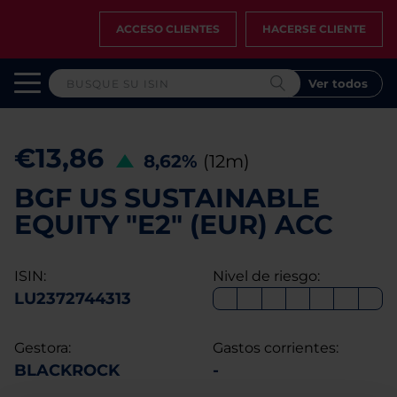
ACCESO CLIENTES
HACERSE CLIENTE
Ver todos
€13,86
8,62%
(12m)
BGF US SUSTAINABLE
EQUITY "E2" (EUR) ACC
ISIN:
Nivel de riesgo:
LU2372744313
Gestora:
Gastos corrientes:
BLACKROCK
-