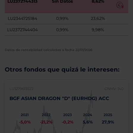
LU2372744313
Sin Datos
8,62%
LU2344725184
0,99%
23,62%
LU2372744404
0,99%
9,98%
Datos de rentabilidad calculados a fecha 22/01/2026
Otros fondos que quizá le interesen:
LU1279613522
CNMV: 140
BGF ASIAN DRAGON "D" (EURHDG) ACC
2021
2022
2023
2024
2025
-5,0%
-21,2%
-0,2%
5,6%
27,9%