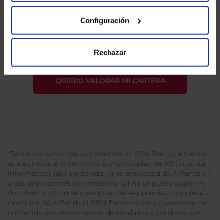
He leído
la política de privacidad
y consiento el
Configuración
tratamiento de mis datos personales.
Rechazar
*Todos los datos que se muestran en EBN Banco, a menos
que se indique lo contrario, son propiedad de Allfunds . La
información aquí contenida: (1) es propiedad de Allfunds y /
o sus proveedores de contenido; (2) no se puede copiar ni
distribuir; y (3) no se garantiza que sea precisa, completa u
oportuna. Ni Allfunds ni EBN Banco ni sus proveedores de
contenido son responsables de los daños o pérdidas que