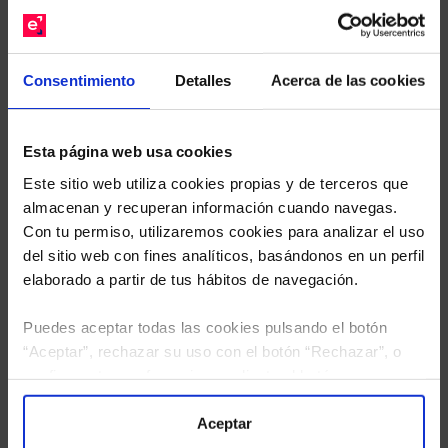
gratuito de su cartera.
Descárguese el archivo
e indíquenos los ISINs de
Consentimiento
Detalles
Acerca de las cookies
sus Fondos y nuestros expertos le enviarán un
estudio gratuito de sus alternativas de Clases
Limpias con las que podrá ahorrar en sus costes.
Esta página web usa cookies
Este sitio web utiliza cookies propias y de terceros que
almacenan y recuperan información cuando navegas.
Con tu permiso, utilizaremos cookies para analizar el uso
del sitio web con fines analíticos, basándonos en un perfil
elaborado a partir de tus hábitos de navegación.
Puedes aceptar todas las cookies pulsando el botón
“Aceptar”, rechazar su uso con el botón “Rechazar”, o
configurar tus preferencias mediante el botón
“Configuración”. Consulta nuestra
Política
de Cookies
para más información.
Aceptar