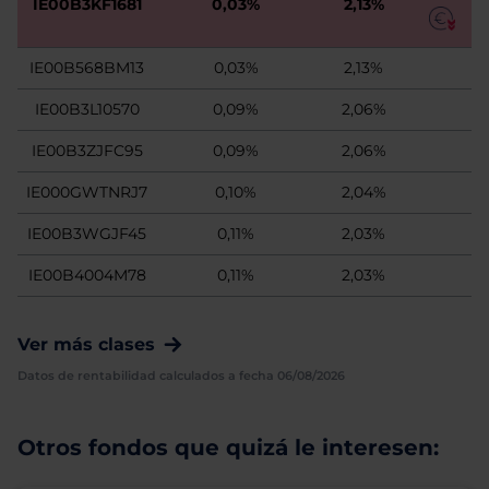
IE00B3KF1681
0,03%
2,13%
IE00B568BM13
0,03%
2,13%
IE00B3L10570
0,09%
2,06%
IE00B3ZJFC95
0,09%
2,06%
IE000GWTNRJ7
0,10%
2,04%
IE00B3WGJF45
0,11%
2,03%
IE00B4004M78
0,11%
2,03%
Ver más clases
Datos de rentabilidad calculados a fecha 06/08/2026
Otros fondos que quizá le interesen: