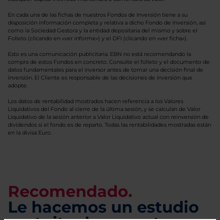
En cada una de las fichas de nuestros Fondos de Inversión tiene a su
disposición información completa y relativa a dicho Fondo de Inversión, así
como la Sociedad Gestora y la entidad depositaria del mismo y sobre el
Folleto (clicando en «ver informe») y el DFI (clicando en «ver ficha»).
Esto es una comunicación publicitaria. EBN no está recomendando la
compra de estos Fondos en concreto. Consulte el folleto y el documento de
datos fundamentales para el inversor antes de tomar una decisión final de
inversión. El Cliente es responsable de las decisiones de inversión que
adopte.
Los datos de rentabilidad mostrados hacen referencia a los Valores
Liquidativos del Fondo al cierre de la última sesión, y se calculan de Valor
Liquidativo de la sesión anterior a Valor Liquidativo actual con reinversión de
dividendos si el fondo es de reparto. Todas las rentabilidades mostradas están
en la divisa Euro.
Recomendado.
Le hacemos un estudio