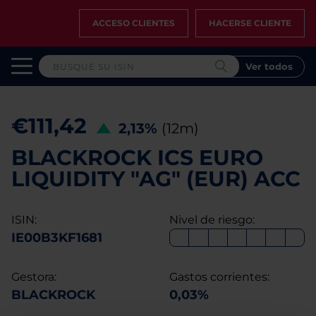
ACCESO CLIENTES
HACERSE CLIENTE
Ver todos
€111,42
2,13%
(12m)
BLACKROCK ICS EURO
LIQUIDITY "AG" (EUR) ACC
ISIN:
Nivel de riesgo:
IE00B3KF1681
Gestora:
Gastos corrientes:
BLACKROCK
0,03%