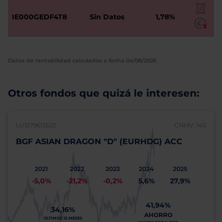
IE000GEDF4T8
Sin Datos
1,78%
Datos de rentabilidad calculados a fecha 04/08/2026
Otros fondos que quizá le interesen:
LU1279613522
CNMV: 140
BGF ASIAN DRAGON "D" (EURHDG) ACC
2021
2022
2023
2024
2025
-5,0%
-21,2%
-0,2%
5,6%
27,9%
41,94%
34,16%
AHORRO
ÚLTIMOS 12 MESES