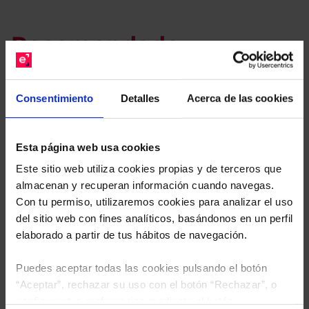
Recomendado.
Le hacemos un estudio
gratuito de su cartera.
Consentimiento
Detalles
Acerca de las cookies
Descárguese el archivo
e indíquenos los ISINs de
sus Fondos y nuestros expertos le enviarán un
Esta página web usa cookies
estudio gratuito de sus alternativas de Clases
Este sitio web utiliza cookies propias y de terceros que
Limpias con las que podrá ahorrar en sus costes.
almacenan y recuperan información cuando navegas.
Con tu permiso, utilizaremos cookies para analizar el uso
del sitio web con fines analíticos, basándonos en un perfil
elaborado a partir de tus hábitos de navegación.
Puedes aceptar todas las cookies pulsando el botón
“Aceptar”, rechazar su uso con el botón “Rechazar”, o
configurar tus preferencias mediante el botón