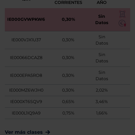
CORRIENTES
AÑO
Sin
IE000GVWPKW6
0,30%
Datos
Sin
IE000VJX1U37
0,30%
Datos
Sin
IE00066DCAZ8
0,30%
Datos
Sin
IE000EPA5RO8
0,30%
Datos
IE000MZ6WJH0
0,30%
2,02%
IE000XT6SQV9
0,65%
3,46%
IE000L1IQ9A9
0,75%
1,66%
Ver más clases