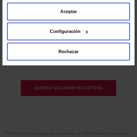
“Configuración”. Consulta nuestra
Política
de Cookies
para más información.
Aceptar
Configuración
He leído
la política de privacidad
y consiento el
Rechazar
tratamiento de mis datos personales.
*Todos los datos que se muestran en EBN Banco, a menos