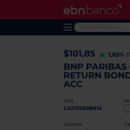
$101,85
1,85%
(
BNP PARIBAS
RETURN BOND 
ACC
ISIN:
Ni
LU2155808814
Gestora:
Ga