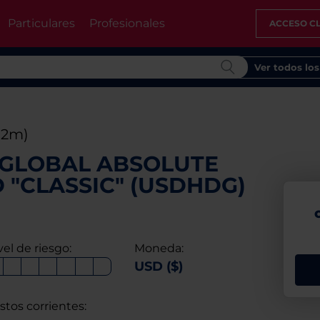
Particulares
Profesionales
ACCESO CL
Ver todos lo
12m)
 GLOBAL ABSOLUTE
"CLASSIC" (USDHDG)
vel de riesgo:
Moneda:
USD ($)
stos corrientes: