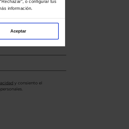
“Rechazar”, o configurar tus
rtera.
ás información.
nviarán un estudio gratuito
Aceptar
vacidad
y consiento el
personales.