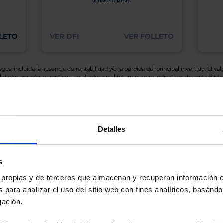
ÚLTIMOS 12 MESES
LETO
VER DFI
VER FOLLETO
os, incluida la ausencia de rentabilidad y/o la pérdida del principal invertido. El valo
idades pasadas garanticen resultados en el futuro ni sean indicativas de rentabilidad
quier capital invertido mantendrá o aumentará su valor.
os de Inversión tiene a su disposición información completa y relativa a dicho Fond
y sobre el Folleto (clicando en «ver informe») y el DFI (clicando en «ver ficha»).
BN no está recomendando la compra de estos Fondos en concreto. Consulte el foll
Detalles
n final de inversión. El Cliente es responsable de las decisiones de inversión que ad
eferencia a los Valores Liquidativos del Fondo al cierre de la última sesión, y se cal
versión de dividendos si el fondo es de reparto. Todas las rentabilidades mostradas es
s
es propias y de terceros que almacenan y recuperan información
 para analizar el uso del sitio web con fines analíticos, basándo
gación.
o.