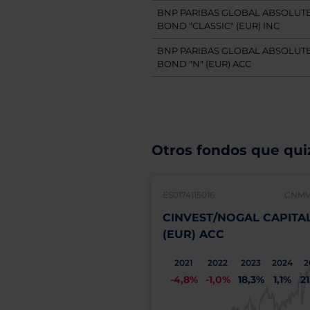
BNP PARIBAS GLOBAL ABSOLUT
BOND "CLASSIC" (EUR) INC
BNP PARIBAS GLOBAL ABSOLUT
BOND "N" (EUR) ACC
Otros fondos que quiz
ES0174115016
CNMV:
CINVEST/NOGAL CAPITA
(EUR) ACC
2021
2022
2023
2024
2
-4,8%
-1,0%
18,3%
1,1%
2