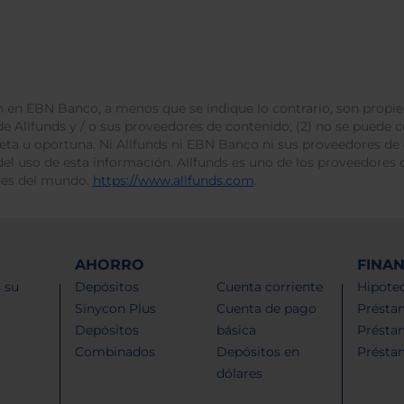
 en EBN Banco, a menos que se indique lo contrario, son propie
e Allfunds y / o sus proveedores de contenido; (2) no se puede cop
leta u oportuna. Ni Allfunds ni EBN Banco ni sus proveedores de
del uso de esta información. Allfunds es uno de los proveedores d
des del mundo.
https://www.allfunds.com
.
AHORRO
FINA
 su
Depósitos
Cuenta corriente
Hipotec
Sinycon Plus
Cuenta de pago
Présta
Depósitos
básica
Présta
Combinados
Depósitos en
Présta
dólares