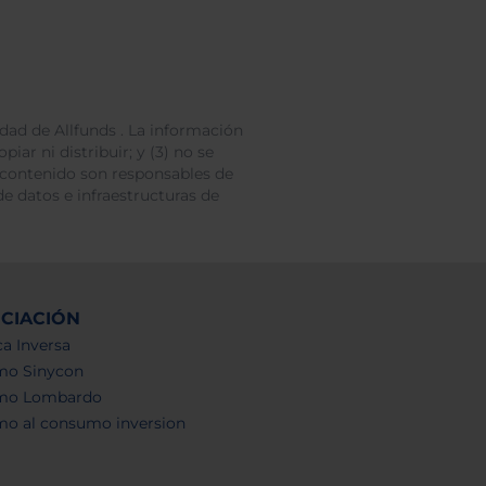
dad de Allfunds . La información
iar ni distribuir; y (3) no se
 contenido son responsables de
e datos e infraestructuras de
NCIACIÓN
a Inversa
mo Sinycon
mo Lombardo
mo al consumo inversion