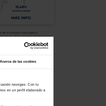
15,48%
ÚLTIMOS 12 MESES
MÁS INFO
r de la inversión está sujeto a
es futuras. Toda inversión implica riesgo.
o de Inversión, así como la Sociedad
eto y el documento de datos fundamentales
Acerca de las cookies
opte.
culan de Valor Liquidativo de la sesión
tán en la divisa Euro.
 cuando navegas. Con tu
nos en un perfil elaborado a