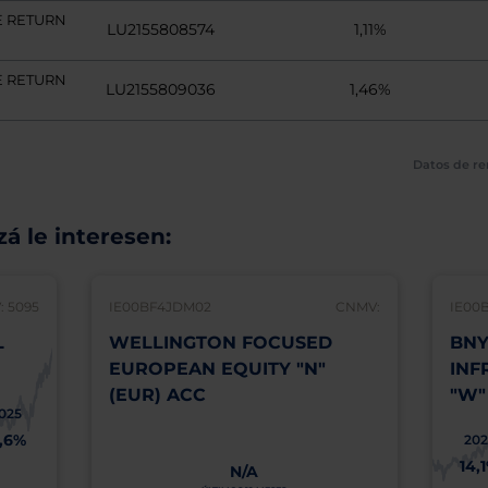
E RETURN
LU2155808574
1,11%
E RETURN
LU2155809036
1,46%
Datos de re
á le interesen:
 5095
IE00BF4JDM02
CNMV:
IE00
L
WELLINGTON FOCUSED
BNY
EUROPEAN EQUITY "N"
INF
(EUR) ACC
"W"
025
1,6%
202
14,
N/A