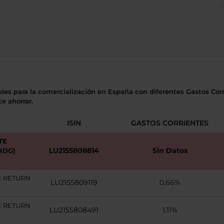
bles para la comercialización en España con diferentes Gastos Corri
e ahorrar.
ISIN
GASTOS CORRIENTES
TE
LU2155808814
Sin Datos
HDG)
E RETURN
LU2155809119
0,66%
E RETURN
LU2155808491
1,11%