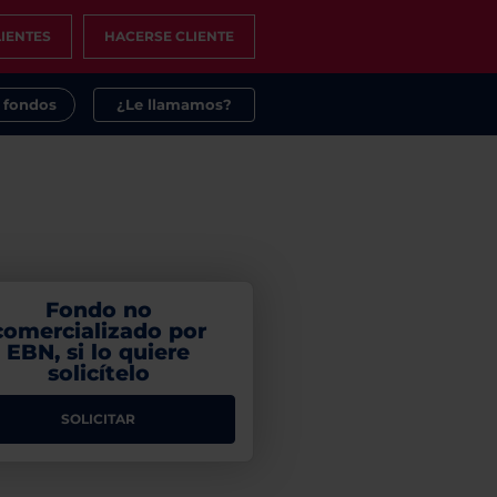
IENTES
HACERSE CLIENTE
s fondos
¿Le llamamos?
Fondo no
comercializado por
EBN, si lo quiere
solicítelo
SOLICITAR