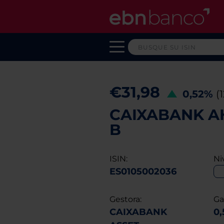
€31,98
0,52%
(
CAIXABANK AH
B
ISIN:
Ni
ES0105002036
Gestora:
Ga
CAIXABANK
0,