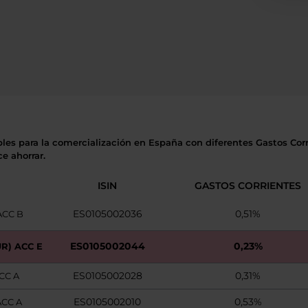
bles para la comercialización en España con diferentes Gastos Corri
e ahorrar.
ISIN
GASTOS CORRIENTES
ES0105002036
0,51%
ACC B
ES0105002044
0,23%
R) ACC E
ES0105002028
0,31%
CC A
ES0105002010
0,53%
ACC A