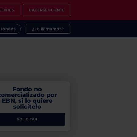
IENTES
HACERSE CLIENTE
s fondos
¿Le llamamos?
Fondo no
comercializado por
EBN, si lo quiere
solicítelo
SOLICITAR