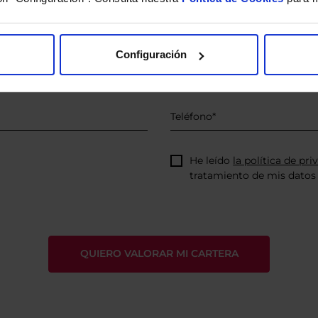
íquenos los ISINs de sus Fondos y nuestros expertos le e
 Limpias con las que podrá ahorrar en sus costes.
Configuración
He leído
la política de pri
tratamiento de mis datos 