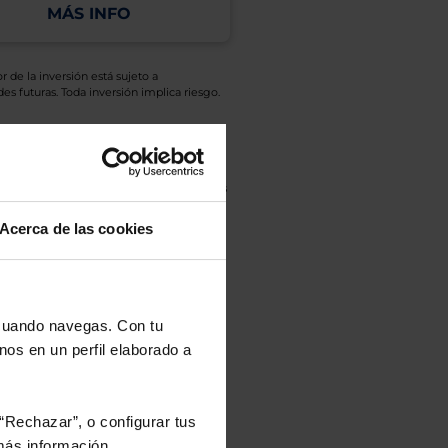
MÁS INFO
r de la inversión está sujeto a
es futuras. Toda inversión implica riesgo.
o de Inversión, así como la Sociedad
eto y el documento de datos fundamentales
opte.
Acerca de las cookies
culan de Valor Liquidativo de la sesión
tán en la divisa Euro.
 cuando navegas. Con tu
nos en un perfil elaborado a
rtera.
“Rechazar”, o configurar tus
ás información.