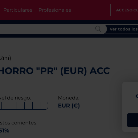
Particulares
Profesionales
ACCESO CL
Ver todos lo
12m)
ORRO "PR" (EUR) ACC
vel de riesgo:
Moneda:
EUR (€)
stos corrientes:
51%