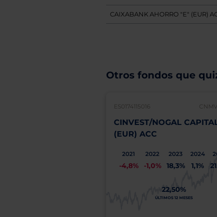
CAIXABANK AHORRO "E" (EUR) A
Otros fondos que quiz
ES0174115016
CNMV:
CINVEST/NOGAL CAPITA
(EUR) ACC
2021
2022
2023
2024
2
-4,8%
-1,0%
18,3%
1,1%
2
22,50%
ÚLTIMOS 12 MESES