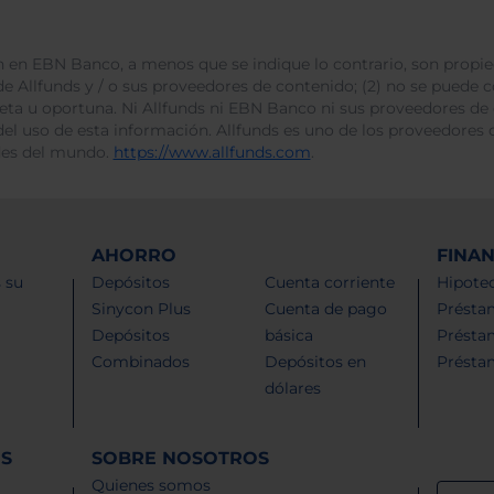
 en EBN Banco, a menos que se indique lo contrario, son propie
e Allfunds y / o sus proveedores de contenido; (2) no se puede cop
leta u oportuna. Ni Allfunds ni EBN Banco ni sus proveedores de
del uso de esta información. Allfunds es uno de los proveedores d
des del mundo.
https://www.allfunds.com
.
AHORRO
FINA
 su
Depósitos
Cuenta corriente
Hipotec
Sinycon Plus
Cuenta de pago
Présta
Depósitos
básica
Présta
Combinados
Depósitos en
Présta
dólares
ES
SOBRE NOSOTROS
Quienes somos