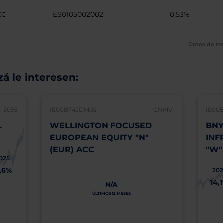
ES0105002002
0,53%
CC
Datos de re
á le interesen:
 5095
IE00BF4JDM02
CNMV:
IE00
L
WELLINGTON FOCUSED
BNY
EUROPEAN EQUITY "N"
INF
(EUR) ACC
"W"
025
1,6%
202
14,
N/A
ÚLTIMOS 12 MESES