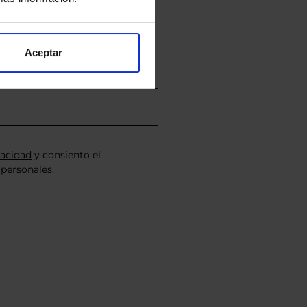
nviarán un estudio gratuito
Aceptar
vacidad
y consiento el
personales.