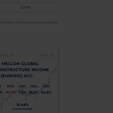
0,10%
ntabilidad calculados a fecha 04/08/2026
BZ17BL29
CNMV: 267
 MELLON GLOBAL
RASTRUCTURE INCOME
 (EURHDG) ACC
1
2022
2023
2024
2025
1%
-10,7%
7,5%
10,2%
34,5%
15,48%
ÚLTIMOS 12 MESES