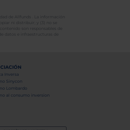
dad de Allfunds . La información
iar ni distribuir; y (3) no se
 contenido son responsables de
e datos e infraestructuras de
NCIACIÓN
a Inversa
mo Sinycon
mo Lombardo
mo al consumo inversion