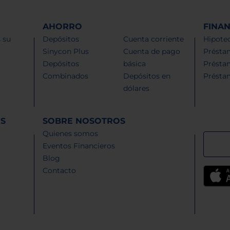
AHORRO
FINA
 su
Depósitos
Cuenta corriente
Hipotec
Sinycon Plus
Cuenta de pago
Présta
Depósitos
básica
Présta
Combinados
Depósitos en
Présta
dólares
ES
SOBRE NOSOTROS
Quienes somos
Eventos Financieros
Blog
Contacto