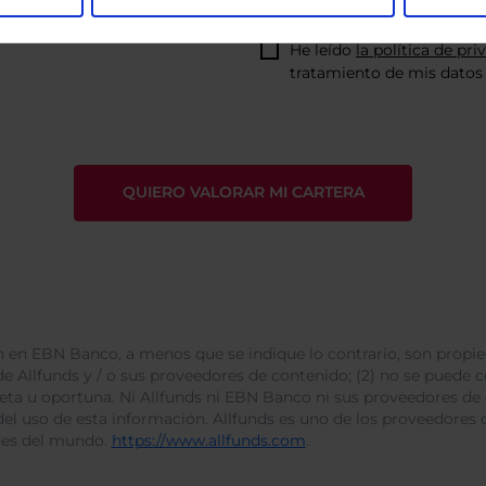
He leído
la política de pri
tratamiento de mis datos 
 en EBN Banco, a menos que se indique lo contrario, son propie
e Allfunds y / o sus proveedores de contenido; (2) no se puede cop
leta u oportuna. Ni Allfunds ni EBN Banco ni sus proveedores de
del uso de esta información. Allfunds es uno de los proveedores d
des del mundo.
https://www.allfunds.com
.