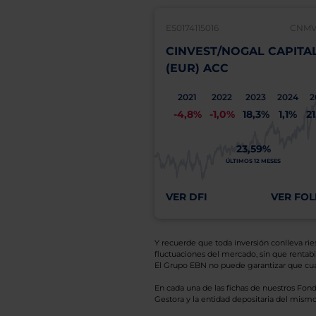
ES0174115016
CNMV:
CINVEST/NOGAL CAPITA
(EUR) ACC
2021
2022
2023
2024
2
-4,8%
-1,0%
18,3%
1,1%
2
23,59%
ÚLTIMOS 12 MESES
VER DFI
VER FOL
Y recuerde que toda inversión conlleva riesg
fluctuaciones del mercado, sin que rentabil
El Grupo EBN no puede garantizar que cual
En cada una de las fichas de nuestros Fond
Gestora y la entidad depositaria del mismo 