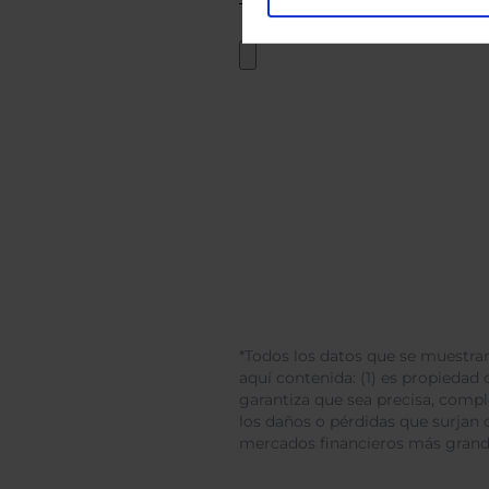
*Todos los datos que se muestran
aquí contenida: (1) es propiedad d
garantiza que sea precisa, comp
los daños o pérdidas que surjan 
mercados financieros más gran