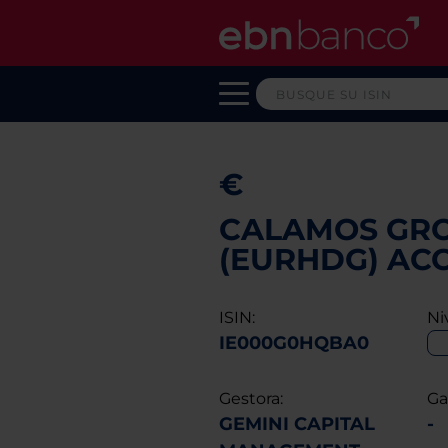
€
CALAMOS GRO
(EURHDG) AC
ISIN:
Ni
IE000G0HQBA0
Gestora:
Ga
GEMINI CAPITAL
-