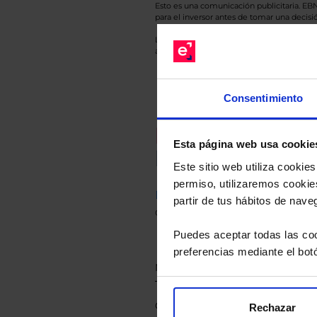
Esto es una comunicación publicitaria. E
para el inversor antes de tomar una decisió
Los datos de rentabilidad mostrados hacen r
anterior a Valor Liquidativo actual con rein
Consentimiento
Recomendad
Esta página web usa cookie
Le hacemos un
Este sitio web utiliza cooki
permiso, utilizaremos cookies
Descárguese el archivo
e ind
partir de tus hábitos de nave
de sus alternativas de Clases
Puedes aceptar todas las coo
preferencias mediante el bot
Rechazar