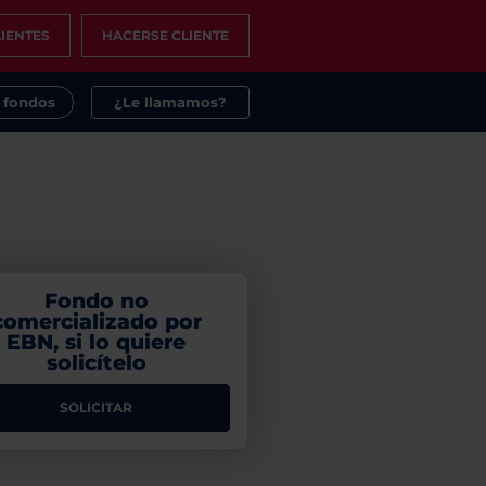
IENTES
HACERSE CLIENTE
s fondos
¿Le llamamos?
Fondo no
comercializado por
EBN, si lo quiere
solicítelo
SOLICITAR