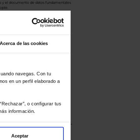
eto y el documento de datos fundamentales
opte.
culan de Valor Liquidativo de la sesión
tán en la divisa Euro.
Acerca de las cookies
rtera.
 cuando navegas. Con tu
nos en un perfil elaborado a
nviarán un estudio gratuito
“Rechazar”, o configurar tus
ás información.
Aceptar