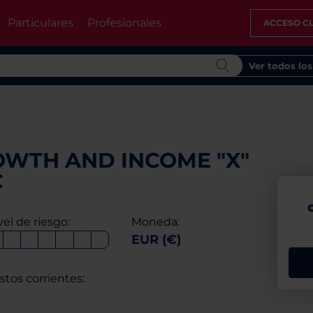
Particulares
Profesionales
ACCESO CL
Ver todos lo
WTH AND INCOME "X"
C
vel de riesgo:
Moneda:
EUR (€)
stos corrientes: