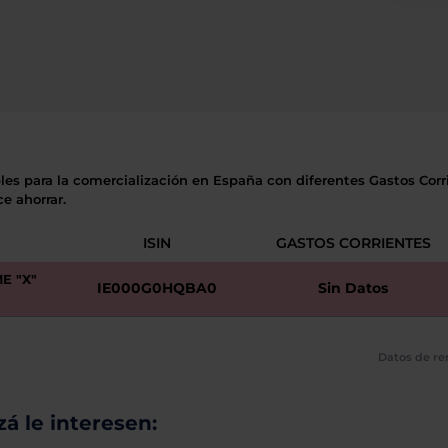
les para la comercialización en España con diferentes Gastos Corri
e ahorrar.
ISIN
GASTOS CORRIENTES
E "X"
IE000G0HQBA0
Sin Datos
Datos de re
á le interesen: