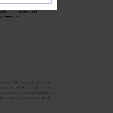
vacidad
y consiento el
personales.
dad de Allfunds . La información
iar ni distribuir; y (3) no se
 contenido son responsables de
e datos e infraestructuras de