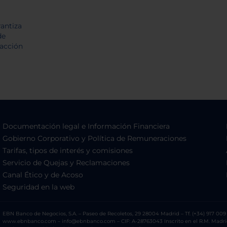
Documentación legal e Información Financiera
Gobierno Corporativo y Política de Remuneraciones
Tarifas, tipos de interés y comisiones
Servicio de Quejas y Reclamaciones
Canal Ético y de Acoso
Seguridad en la web
EBN Banco de Negocios, S.A. – Paseo de Recoletos, 29 28004 Madrid – Tf. (+34) 917 009 
www.ebnbanco.com – info@ebnbanco.com – CIF: A-28763043 Inscrito en el R.M. Madrid, T