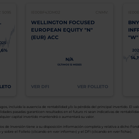
 5095
IE00BF4JDM02
CNMV:
IE00
L
WELLINGTON FOCUSED
BNY
EUROPEAN EQUITY "N"
INF
(EUR) ACC
"W"
025
1,6%
202
14,
N/A
ÚLTIMOS 12 MESES
LETO
VER DFI
VER FOLLETO
os, incluida la ausencia de rentabilidad y/o la pérdida del principal invertido. El valo
idades pasadas garanticen resultados en el futuro ni sean indicativas de rentabilidad
quier capital invertido mantendrá o aumentará su valor.
os de Inversión tiene a su disposición información completa y relativa a dicho Fond
y sobre el Folleto (clicando en «ver informe») y el DFI (clicando en «ver ficha»).