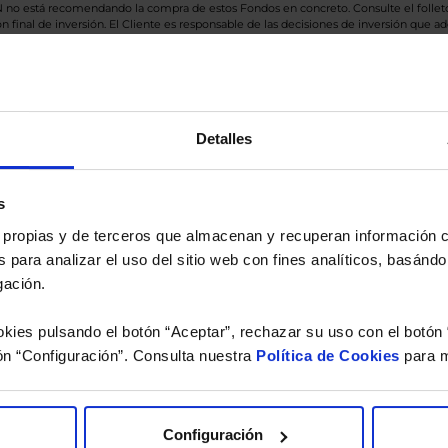
BN no está recomendando la compra de estos Fondos en concreto. Consulte el foll
n final de inversión. El Cliente es responsable de las decisiones de inversión que ad
eferencia a los Valores Liquidativos del Fondo al cierre de la última sesión, y se cal
versión de dividendos si el fondo es de reparto. Todas las rentabilidades mostradas es
Detalles
o.
s
 estudio gratuito de su ca
es propias y de terceros que almacenan y recuperan información
 para analizar el uso del sitio web con fines analíticos, basándo
íquenos los ISINs de sus Fondos y nuestros expertos le e
gación.
 Limpias con las que podrá ahorrar en sus costes.
kies pulsando el botón “Aceptar”, rechazar su uso con el botón 
ón “Configuración”. Consulta nuestra
Política de Cookies
para m
Configuración