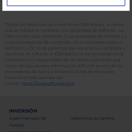
*Todos los datos que se muestran en EBN Banco, a menos
que se indique lo contrario, son propiedad de Allfunds . La
información aquí contenida: (1) es propiedad de Allfunds y /
o sus proveedores de contenido; (2) no se puede copiar ni
distribuir; y (3) no se garantiza que sea precisa, completa u
oportuna. Ni Allfunds ni EBN Banco ni sus proveedores de
contenido son responsables de los daños o pérdidas que
surjan del uso de esta información. Allfunds es uno de los
proveedores de datos e infraestructuras de mercados
financieros más grandes del
mundo.
https://www.allfunds.com
.
INVERSIÓN
Supermercado de
Valoramos su cartera
Fondos