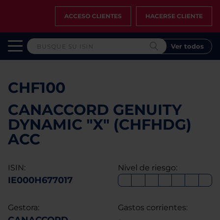
ACCESO CLIENTES
HACERSE CLIENTE
Ver todos
CHF100
CANACCORD GENUITY
DYNAMIC "X" (CHFHDG)
ACC
ISIN:
Nivel de riesgo:
IE000H677017
Gestora:
Gastos corrientes: