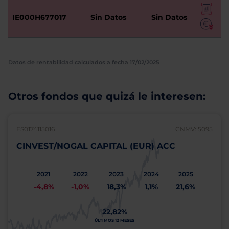
IE000H677017
Sin Datos
Sin Datos
Datos de rentabilidad calculados a fecha 17/02/2025
Otros fondos que quizá le interesen:
ES0174115016
CNMV: 5095
CINVEST/NOGAL CAPITAL (EUR) ACC
2021
2022
2023
2024
2025
-4,8%
-1,0%
18,3%
1,1%
21,6%
22,82%
ÚLTIMOS 12 MESES