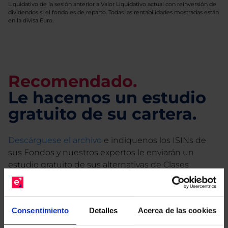
Liquidativo de la sesión anterior a Valor Liquidativo actual con reinversión de
dividendos si el fondo es de reparto. Todas las rentabilidades mostradas están
en la divisa Euro.
Recomendado.
Le hacemos un estudio
gratuito de su cartera.
Descárguese el archivo
e indíquenos los ISINs de
sus Fondos y nuestros expertos le enviarán un
estudio gratuito de sus alternativas de Clases
Limpias con las que podrá ahorrar en sus costes.
Consentimiento
Detalles
Acerca de las cookies