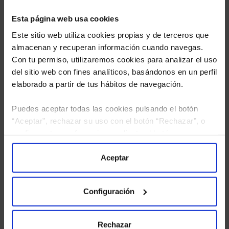
Esta página web usa cookies
Este sitio web utiliza cookies propias y de terceros que
almacenan y recuperan información cuando navegas.
Con tu permiso, utilizaremos cookies para analizar el uso
del sitio web con fines analíticos, basándonos en un perfil
elaborado a partir de tus hábitos de navegación.
Puedes aceptar todas las cookies pulsando el botón
“Aceptar”, rechazar su uso con el botón “Rechazar”, o
He leído
la política de privacidad
y consiento el
configurar tus preferencias mediante el botón
tratamiento de mis datos personales.
“Configuración”. Consulta nuestra
Política
de Cookies
para más información.
Aceptar
Configuración
Rechazar