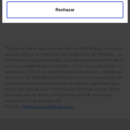
Rechazar
*Todos los datos que se muestran en EBN Banco, a menos
que se indique lo contrario, son propiedad de Allfunds . La
información aquí contenida: (1) es propiedad de Allfunds y /
o sus proveedores de contenido; (2) no se puede copiar ni
distribuir; y (3) no se garantiza que sea precisa, completa u
oportuna. Ni Allfunds ni EBN Banco ni sus proveedores de
contenido son responsables de los daños o pérdidas que
surjan del uso de esta información. Allfunds es uno de los
proveedores de datos e infraestructuras de mercados
financieros más grandes del
mundo.
https://www.allfunds.com
.