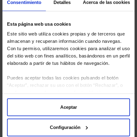
Consentimiento
Detalles
Acerca de las cookies
Esta página web usa cookies
Este sitio web utiliza cookies propias y de terceros que
almacenan y recuperan información cuando navegas.
Con tu permiso, utilizaremos cookies para analizar el uso
del sitio web con fines analíticos, basándonos en un perfil
elaborado a partir de tus hábitos de navegación.
Puedes aceptar todas las cookies pulsando el botón
“Aceptar”, rechazar su uso con el botón “Rechazar”, o
configurar tus preferencias mediante el botón
“Configuración”. Consulta nuestra
Política
He leído
la política de privacidad
y consiento el
de Cookies
para más información.
Aceptar
tratamiento de mis datos personales.
Configuración