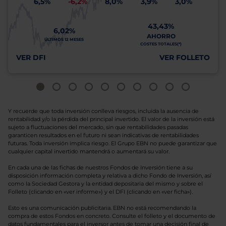
6,5%
-6,2%
8,0%
3,9%
3,0%
43,43%
6,02%
AHORRO
ÚLTIMOS 12 MESES
COSTES TOTALES(*)
VER DFI
VER FOLLETO
Y recuerde que toda inversión conlleva riesgos, incluida la ausencia de
rentabilidad y/o la pérdida del principal invertido. El valor de la inversión está
sujeto a fluctuaciones del mercado, sin que rentabilidades pasadas
garanticen resultados en el futuro ni sean indicativas de rentabilidades
futuras. Toda inversión implica riesgo. El Grupo EBN no puede garantizar que
cualquier capital invertido mantendrá o aumentará su valor.
En cada una de las fichas de nuestros Fondos de Inversión tiene a su
disposición información completa y relativa a dicho Fondo de Inversión, así
como la Sociedad Gestora y la entidad depositaria del mismo y sobre el
Folleto (clicando en «ver informe») y el DFI (clicando en «ver ficha»).
Esto es una comunicación publicitaria. EBN no está recomendando la
compra de estos Fondos en concreto. Consulte el folleto y el documento de
datos fundamentales para el inversor antes de tomar una decisión final de