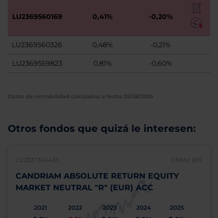
LU2369560169
0,41%
-0,20%
LU2369560326
0,48%
-0,21%
LU2369559823
0,81%
-0,60%
Datos de rentabilidad calculados a fecha 05/08/2026
Otros fondos que quizá le interesen:
LU2337324433
CNMV: 657
CANDRIAM ABSOLUTE RETURN EQUITY
MARKET NEUTRAL "R" (EUR) ACC
2021
2022
2023
2024
2025