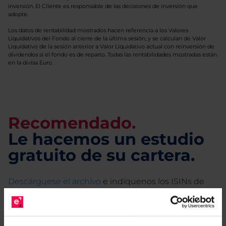
inversión. El Cliente es responsable de las decisiones de inversión que
adopte.
Los datos de rentabilidad mostrados hacen referencia a los Valores
Liquidativos del Fondo al cierre de la última sesión, y se calculan de Valor
Liquidativo de la sesión anterior a Valor Liquidativo actual con reinversión de
dividendos si el fondo es de reparto. Todas las rentabilidades mostradas están
en la divisa Euro.
Recomendado.
Le hacemos un estudio
gratuito de su cartera.
Descárguese el archivo
e indíquenos los ISINs de
sus Fondos y nuestros expertos le enviarán un
estudio gratuito de sus alternativas de Clases
Limpias con las que podrá ahorrar en sus costes.