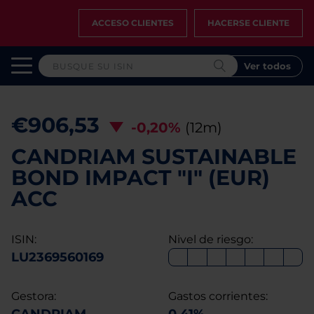
ACCESO CLIENTES
HACERSE CLIENTE
Ver todos
€906,53
-0,20%
(12m)
CANDRIAM SUSTAINABLE
BOND IMPACT "I" (EUR)
ACC
ISIN:
Nivel de riesgo:
LU2369560169
Gestora:
Gastos corrientes: