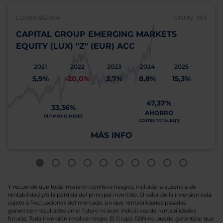
LU0891452954
CNMV: 983
CAPITAL GROUP EMERGING MARKETS
EQUITY (LUX) "Z" (EUR) ACC
2021
2022
2023
2024
2025
5,9%
-20,0%
3,7%
8,8%
15,3%
47,37%
33,36%
AHORRO
ÚLTIMOS 12 MESES
COSTES TOTALES(*)
MÁS INFO
Y recuerde que toda inversión conlleva riesgos, incluida la ausencia de
rentabilidad y/o la pérdida del principal invertido. El valor de la inversión está
sujeto a fluctuaciones del mercado, sin que rentabilidades pasadas
garanticen resultados en el futuro ni sean indicativas de rentabilidades
futuras. Toda inversión implica riesgo. El Grupo EBN no puede garantizar que