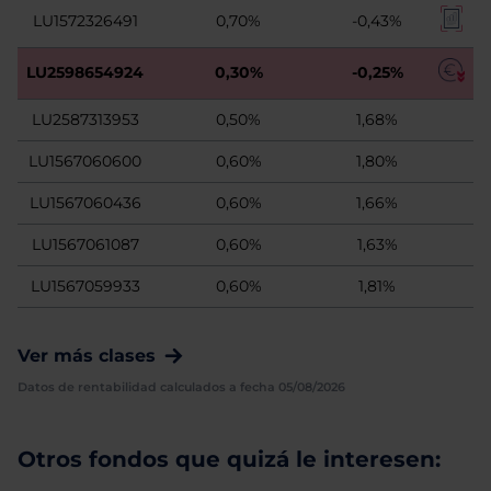
LU1572326491
0,70%
-0,43%
LU2598654924
0,30%
-0,25%
LU2587313953
0,50%
1,68%
LU1567060600
0,60%
1,80%
LU1567060436
0,60%
1,66%
LU1567061087
0,60%
1,63%
LU1567059933
0,60%
1,81%
Ver más clases
Datos de rentabilidad calculados a fecha 05/08/2026
Otros fondos que quizá le interesen: