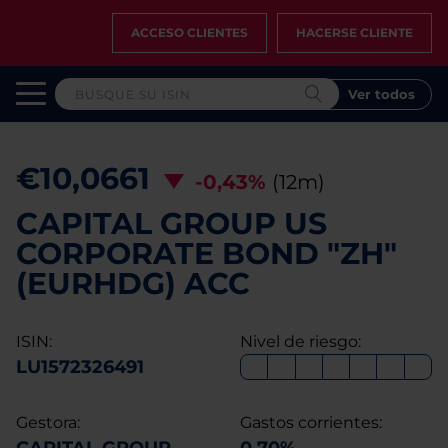
ACCESO CLIENTES
HACERSE CLIENTE
Ver todos
€10,0661
-0,43%
(12m)
CAPITAL GROUP US
CORPORATE BOND "ZH"
(EURHDG) ACC
ISIN:
Nivel de riesgo:
LU1572326491
Gestora:
Gastos corrientes: