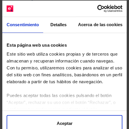
gratuito de su cartera.
Descárguese el archivo
e indíquenos los ISINs de
Consentimiento
Detalles
Acerca de las cookies
sus Fondos y nuestros expertos le enviarán un
estudio gratuito de sus alternativas de Clases
Limpias con las que podrá ahorrar en sus costes.
Esta página web usa cookies
Este sitio web utiliza cookies propias y de terceros que
almacenan y recuperan información cuando navegas.
Con tu permiso, utilizaremos cookies para analizar el uso
del sitio web con fines analíticos, basándonos en un perfil
elaborado a partir de tus hábitos de navegación.
Puedes aceptar todas las cookies pulsando el botón
“Aceptar”, rechazar su uso con el botón “Rechazar”, o
configurar tus preferencias mediante el botón
“Configuración”. Consulta nuestra
Política
de Cookies
para más información.
Aceptar