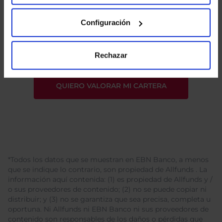
He leído
la política de privacidad
y consiento el
Configuración
tratamiento de mis datos personales.
Rechazar
*Todos los datos que se muestran en EBN Banco, a menos
que se indique lo contrario, son propiedad de Allfunds . La
información aquí contenida: (1) es propiedad de Allfunds y /
o sus proveedores de contenido; (2) no se puede copiar ni
distribuir; y (3) no se garantiza que sea precisa, completa u
oportuna. Ni Allfunds ni EBN Banco ni sus proveedores de
contenido son responsables de los daños o pérdidas que