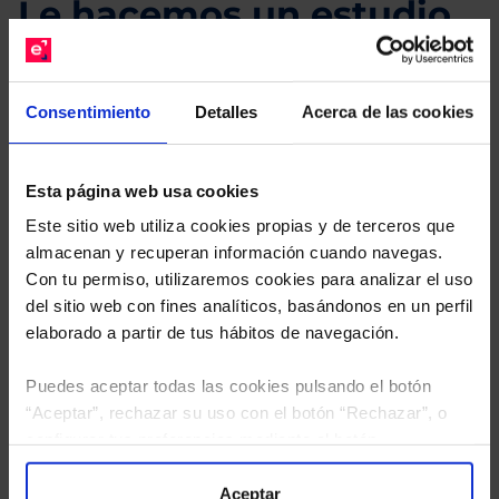
Le hacemos un estudio
gratuito de su cartera.
Descárguese el archivo
e indíquenos los ISINs de
Consentimiento
Detalles
Acerca de las cookies
sus Fondos y nuestros expertos le enviarán un
estudio gratuito de sus alternativas de Clases
Limpias con las que podrá ahorrar en sus costes.
Esta página web usa cookies
Este sitio web utiliza cookies propias y de terceros que
almacenan y recuperan información cuando navegas.
Con tu permiso, utilizaremos cookies para analizar el uso
del sitio web con fines analíticos, basándonos en un perfil
elaborado a partir de tus hábitos de navegación.
Puedes aceptar todas las cookies pulsando el botón
“Aceptar”, rechazar su uso con el botón “Rechazar”, o
configurar tus preferencias mediante el botón
“Configuración”. Consulta nuestra
Política
de Cookies
para más información.
Aceptar