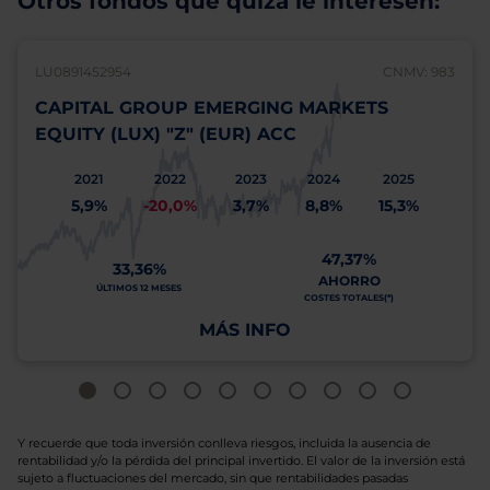
Otros fondos que quizá le interesen:
LU0891452954
CNMV: 983
CAPITAL GROUP EMERGING MARKETS
EQUITY (LUX) "Z" (EUR) ACC
2021
2022
2023
2024
2025
5,9%
-20,0%
3,7%
8,8%
15,3%
47,37%
33,36%
AHORRO
ÚLTIMOS 12 MESES
COSTES TOTALES(*)
MÁS INFO
Y recuerde que toda inversión conlleva riesgos, incluida la ausencia de
rentabilidad y/o la pérdida del principal invertido. El valor de la inversión está
sujeto a fluctuaciones del mercado, sin que rentabilidades pasadas