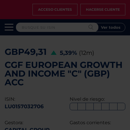
ACCESO CLIENTES
HACERSE CLIENTE
Ver todos
GBP49,31
5,39%
(12m)
CGF EUROPEAN GROWTH
AND INCOME "C" (GBP)
ACC
ISIN:
Nivel de riesgo:
LU0157032706
Gestora:
Gastos corrientes: