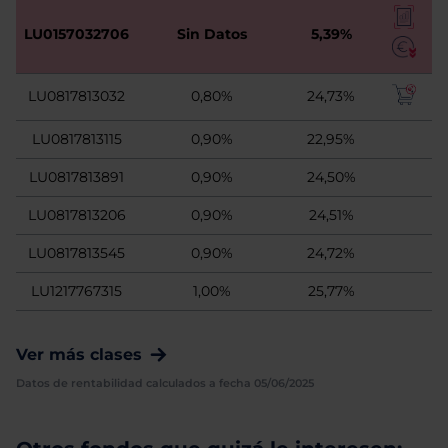
LU0157032706
Sin Datos
5,39%
LU0817813032
0,80%
24,73%
LU0817813115
0,90%
22,95%
LU0817813891
0,90%
24,50%
LU0817813206
0,90%
24,51%
LU0817813545
0,90%
24,72%
LU1217767315
1,00%
25,77%
Ver más clases
Datos de rentabilidad calculados a fecha 05/06/2025