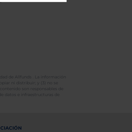
personales.
dad de Allfunds . La información
iar ni distribuir; y (3) no se
 contenido son responsables de
e datos e infraestructuras de
NCIACIÓN