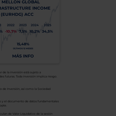
 MELLON GLOBAL
RASTRUCTURE INCOME
 (EURHDG) ACC
1
2022
2023
2024
2025
1%
-10,7%
7,5%
10,2%
34,5%
15,48%
ÚLTIMOS 12 MESES
MÁS INFO
r de la inversión está sujeto a
es futuras. Toda inversión implica riesgo.
o de Inversión, así como la Sociedad
eto y el documento de datos fundamentales
opte.
culan de Valor Liquidativo de la sesión