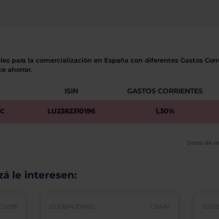
les para la comercialización en España con diferentes Gastos Corri
e ahorrar.
ISIN
GASTOS CORRIENTES
LU2382310196
1,30%
CC
Datos de re
á le interesen:
 5095
IE00BF4JDM02
CNMV:
IE00