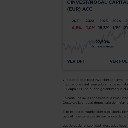
CINVEST/NOGAL CAPITA
(EUR) ACC
2021
2022
2023
2024
2
-4,8%
-1,0%
18,3%
1,1%
2
22,50%
ÚLTIMOS 12 MESES
VER DFI
VER FOL
Y recuerde que toda inversión conlleva riesg
fluctuaciones del mercado, sin que rentabil
El Grupo EBN no puede garantizar que cual
En cada una de las fichas de nuestros Fond
Gestora y la entidad depositaria del mismo 
Esto es una comunicación publicitaria. E
para el inversor antes de tomar una decisió
Los datos de rentabilidad mostrados hacen r