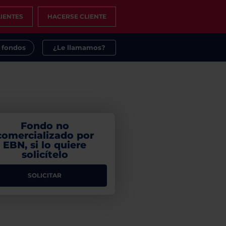
IENTES
HACERSE CLIENTE
s fondos
¿Le llamamos?
Fondo no
comercializado por
EBN, si lo quiere
solicítelo
SOLICITAR