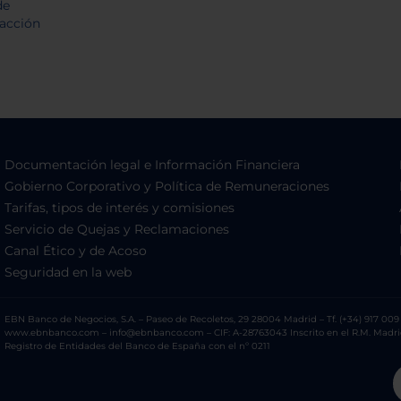
Documentación legal e Información Financiera
Gobierno Corporativo y Política de Remuneraciones
Tarifas, tipos de interés y comisiones
Servicio de Quejas y Reclamaciones
Canal Ético y de Acoso
Seguridad en la web
EBN Banco de Negocios, S.A. – Paseo de Recoletos, 29 28004 Madrid – Tf. (+34) 917 009 
www.ebnbanco.com – info@ebnbanco.com – CIF: A-28763043 Inscrito en el R.M. Madrid, T
Registro de Entidades del Banco de España con el nº 0211