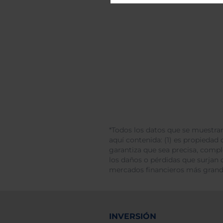
*Todos los datos que se muestran
aquí contenida: (1) es propiedad d
garantiza que sea precisa, comp
los daños o pérdidas que surjan 
mercados financieros más gran
INVERSIÓN