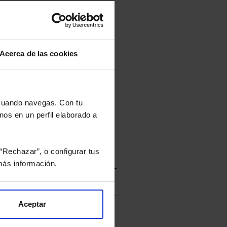
tán en la divisa Euro.
Acerca de las cookies
rtera.
 cuando navegas. Con tu
nviarán un estudio gratuito
nos en un perfil elaborado a
“Rechazar”, o configurar tus
ás información.
Aceptar
vacidad
y consiento el