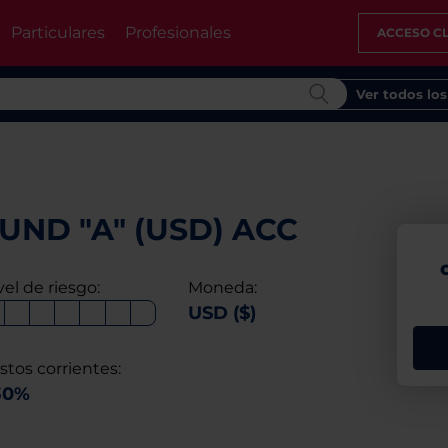
Particulares
Profesionales
ACCESO CL
Ver todos lo
UND "A" (USD) ACC
vel de riesgo:
Moneda:
USD ($)
stos corrientes:
30%