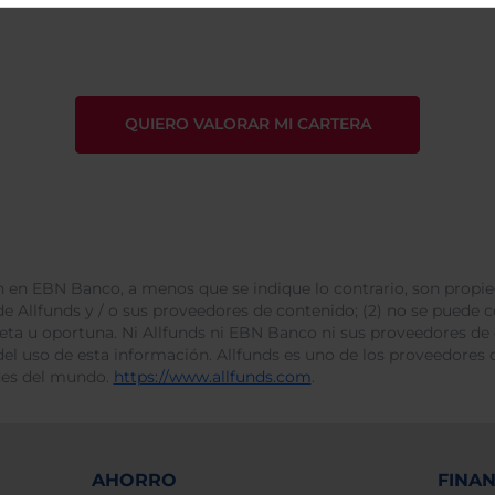
tratamiento de mis datos 
 en EBN Banco, a menos que se indique lo contrario, son propie
e Allfunds y / o sus proveedores de contenido; (2) no se puede cop
leta u oportuna. Ni Allfunds ni EBN Banco ni sus proveedores de
del uso de esta información. Allfunds es uno de los proveedores d
des del mundo.
https://www.allfunds.com
.
AHORRO
FINA