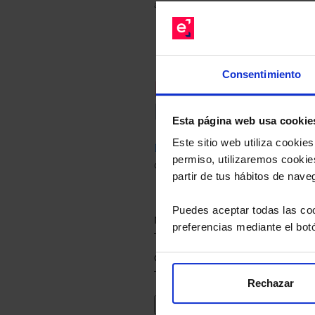
anterior a Valor Liquidativo actual con rein
Consentimiento
Recomendad
Le hacemos un
Esta página web usa cookie
Este sitio web utiliza cooki
Descárguese el archivo
e ind
permiso, utilizaremos cookies
de sus alternativas de Clases
partir de tus hábitos de nave
Puedes aceptar todas las coo
preferencias mediante el bot
Rechazar