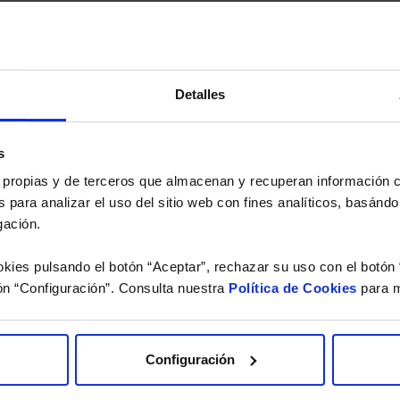
versión de dividendos si el fondo es de reparto. Todas las rentabilidades mostradas es
Detalles
o.
 estudio gratuito de su ca
s
es propias y de terceros que almacenan y recuperan información
íquenos los ISINs de sus Fondos y nuestros expertos le e
 para analizar el uso del sitio web con fines analíticos, basándo
 Limpias con las que podrá ahorrar en sus costes.
gación.
kies pulsando el botón “Aceptar”, rechazar su uso con el botón 
ón “Configuración”. Consulta nuestra
Política de Cookies
para m
Configuración
He leído
la política de pri