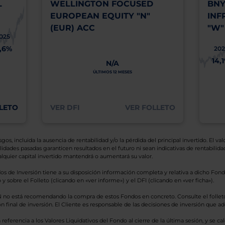
L
WELLINGTON FOCUSED
BNY
EUROPEAN EQUITY "N"
INF
(EUR) ACC
"W"
025
1,6%
202
14,
N/A
ÚLTIMOS 12 MESES
LETO
VER DFI
VER FOLLETO
os, incluida la ausencia de rentabilidad y/o la pérdida del principal invertido. El valo
idades pasadas garanticen resultados en el futuro ni sean indicativas de rentabilidad
quier capital invertido mantendrá o aumentará su valor.
os de Inversión tiene a su disposición información completa y relativa a dicho Fond
y sobre el Folleto (clicando en «ver informe») y el DFI (clicando en «ver ficha»).
BN no está recomendando la compra de estos Fondos en concreto. Consulte el foll
n final de inversión. El Cliente es responsable de las decisiones de inversión que ad
eferencia a los Valores Liquidativos del Fondo al cierre de la última sesión, y se cal