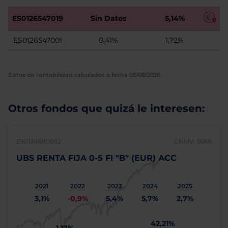
ES0126547019
Sin Datos
5,14%
ES0126547001
0,41%
1,72%
Datos de rentabilidad calculados a fecha 05/08/2026
Otros fondos que quizá le interesen:
ES0124880032
CNMV: 3688
UBS RENTA FIJA 0-5 FI "B" (EUR) ACC
2021
2022
2023
2024
2025
3,1%
-0,9%
5,4%
5,7%
2,7%
42,21%