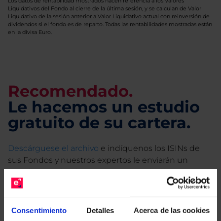
Los datos de rentabilidad mostrados hacen referencia a los Valores
Liquidativos del Fondo al cierre de la última sesión, y se calculan de Valor
Liquidativo de la sesión anterior a Valor Liquidativo actual con reinversión de
dividendos si el fondo es de reparto. Todas las rentabilidades mostradas están
en la divisa Euro.
Recomendado.
Le hacemos un estudio
gratuito de su cartera.
Descárguese el archivo
e indíquenos los ISINs de
sus Fondos y nuestros expertos le enviarán un
estudio gratuito de sus alternativas de Clases
Limpias con las que podrá ahorrar en sus costes.
Consentimiento
Detalles
Acerca de las cookies