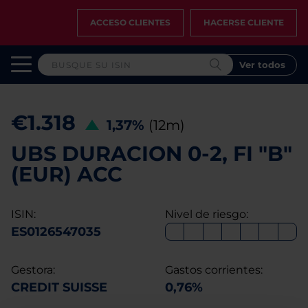
ACCESO CLIENTES
HACERSE CLIENTE
Ver todos
€1.318
1,37%
(12m)
UBS DURACION 0-2, FI "B"
(EUR) ACC
ISIN:
Nivel de riesgo:
ES0126547035
Gestora:
Gastos corrientes:
CREDIT SUISSE
0,76%