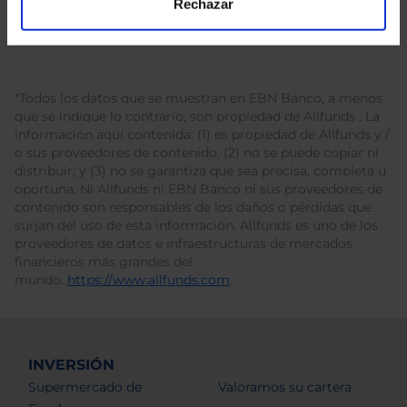
Rechazar
*Todos los datos que se muestran en EBN Banco, a menos
que se indique lo contrario, son propiedad de Allfunds . La
información aquí contenida: (1) es propiedad de Allfunds y /
o sus proveedores de contenido; (2) no se puede copiar ni
distribuir; y (3) no se garantiza que sea precisa, completa u
oportuna. Ni Allfunds ni EBN Banco ni sus proveedores de
contenido son responsables de los daños o pérdidas que
surjan del uso de esta información. Allfunds es uno de los
proveedores de datos e infraestructuras de mercados
financieros más grandes del
mundo.
https://www.allfunds.com
.
INVERSIÓN
Supermercado de
Valoramos su cartera