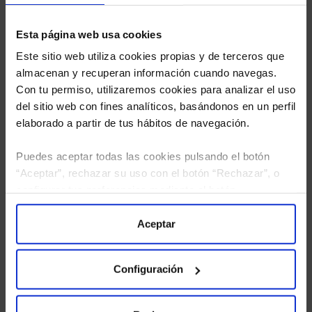
Esta página web usa cookies
Este sitio web utiliza cookies propias y de terceros que
almacenan y recuperan información cuando navegas.
Con tu permiso, utilizaremos cookies para analizar el uso
del sitio web con fines analíticos, basándonos en un perfil
elaborado a partir de tus hábitos de navegación.
Puedes aceptar todas las cookies pulsando el botón
“Aceptar”, rechazar su uso con el botón “Rechazar”, o
configurar tus preferencias mediante el botón
He leído
la política de privacidad
y consiento el
“Configuración”. Consulta nuestra
Política
tratamiento de mis datos personales.
de Cookies
para más información.
Aceptar
Configuración